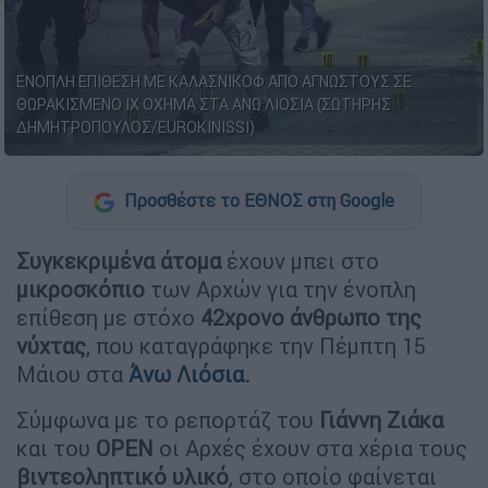
ΕΝΟΠΛΗ ΕΠΙΘΕΣΗ ΜΕ ΚΑΛΑΣΝΙΚΟΦ ΑΠΟ ΑΓΝΩΣΤΟΥΣ ΣΕ
ΘΩΡΑΚΙΣΜΕΝΟ ΙΧ ΟΧΗΜΑ ΣΤΑ ΑΝΩ ΛΙΟΣΙΑ (ΣΩΤΗΡΗΣ
ΔΗΜΗΤΡΟΠΟΥΛΟΣ/EUROKINISSI)
Προσθέστε το ΕΘΝΟΣ στη Google
Συγκεκριμένα άτομα
έχουν μπει στο
μικροσκόπιο
των Αρχών για την ένοπλη
επίθεση με στόχο
42χρονο άνθρωπο της
νύχτας
, που καταγράφηκε την Πέμπτη 15
Μάιου στα
Άνω Λιόσια.
Σύμφωνα με το ρεπορτάζ του
Γιάννη Ζιάκα
και του
OPEN
οι Αρχές έχουν στα χέρια τους
βιντεοληπτικό υλικό
, στο οποίο φαίνεται