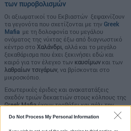
των πυροβολισμών
Οι αξιωματικοί του Εκβιαστών ξεψαχνίζουν
τα γεγονότα που σχετίζονται με την
Greek
Mafia
με τη δολοφονία του μεγάλου
ονόματος της νύχτας έξω από διαγνωστικό
κέντρο στο
Χαλάνδρι
, αλλά και το μεγάλο
ξεκαθάρισμα που έχει ξεκινήσει εδώ και
καιρό για τον έλεγχο των
καυσίμων
και των
λαθραίων τσιγάρων
, να βρίσκονται στο
μικροσκόπιο.
Εσωτερικές έριδες και ανακατατάξεις
σχεδόν τριών δεκαετιών στους κόλπους της
Greek Mafia
έχουν τραβήξει και πάλι την
προσοχή των Αρχών. Σύμφωνα με καλά
Do Not Process My Personal Information
πληροφορημένες πηγές
, η αλλαγή στην
ηγεσίας των ομάδων που λυμαίνονται τη
If you wish to opt-out of the sale, sharing to third parties, or