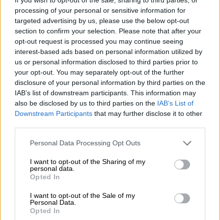
νύχτα, γίνεται τις περισσότερες φορές με
processing of your personal or sensitive information for
βίαιο τρόπο και με κινήσεις δολοφονικές
targeted advertising by us, please use the below opt-out
που βγάζουν από τη μέση ανθρώπους.
section to confirm your selection. Please note that after your
opt-out request is processed you may continue seeing
Βίντεο ντοκουμέντο του
ethnos.gr
δείχνουν
interest-based ads based on personal information utilized by
us or personal information disclosed to third parties prior to
τη στιγμή της καταδίωξης της Mercedes από
your opt-out. You may separately opt-out of the further
τη μηχανή αλλά και των πυροβολισμών,
disclosure of your personal information by third parties on the
κοντά στο βενζινάδικό του στα
Άνω Λιόσια
.
IAB’s list of downstream participants. This information may
also be disclosed by us to third parties on the
IAB’s List of
Downstream Participants
that may further disclose it to other
third parties.
Please note that this website/app uses one or more Google
Personal Data Processing Opt Outs
services and may gather and store information including but
not limited to your visit or usage behaviour. You may click to
I want to opt-out of the Sharing of my
personal data.
grant or deny consent to Google and its third-party tags to
Opted In
use your data for below specified purposes in below Google
consent section.
I want to opt-out of the Sale of my
Personal Data.
Opted In