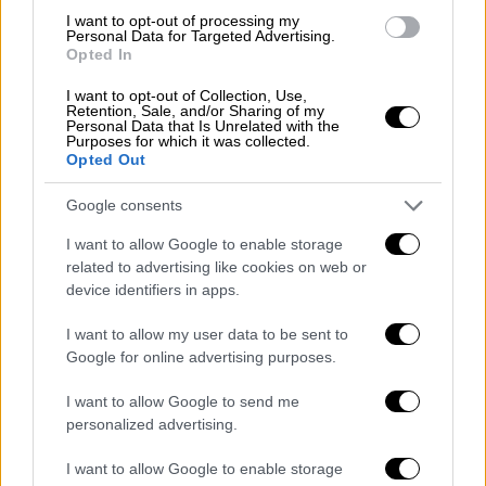
I want to opt-out of processing my
Personal Data for Targeted Advertising.
Opted In
I want to opt-out of Collection, Use,
Retention, Sale, and/or Sharing of my
Personal Data that Is Unrelated with the
Purposes for which it was collected.
Opted Out
Google consents
I want to allow Google to enable storage
related to advertising like cookies on web or
device identifiers in apps.
Μαφιόζικο χτύπημα στα Άνω Λιόσια (ETHNOS.GR)
I want to allow my user data to be sent to
Το μεγάλο στοίχημα τώρα για τους
Google for online advertising purposes.
αξιωματικούς
που χειρίζονται την υπόθεση
I want to allow Google to send me
είναι να εντοπίσουν ποιος βρίσκεται πίσω
personalized advertising.
από το νέο συμβόλαιο θανάτου καθώς
θεωρείται εξαιρετικά πιθανό οι διώκτες του
I want to allow Google to enable storage