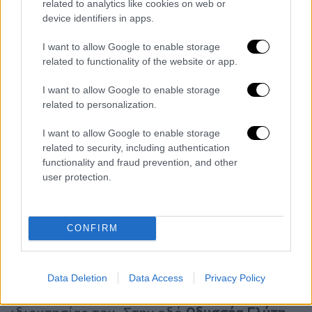
θύματος να επιστρέψουν για να εκτελέσουν
related to analytics like cookies on web or
device identifiers in apps.
αυτή τη φορά κανονικά το συμβόλαιο που
τους έχει ανατεθεί.
I want to allow Google to enable storage
related to functionality of the website or app.
I want to allow Google to enable storage
related to personalization.
I want to allow Google to enable storage
related to security, including authentication
functionality and fraud prevention, and other
user protection.
CONFIRM
Πώς έγινε το χτύπημα
Όπως ανέφερε ο ίδιος, η επίθεση έγινε όταν
Data Deletion
Data Access
Privacy Policy
έφευγε με το
ΙΧ
του από πρατήριο καυσίμων