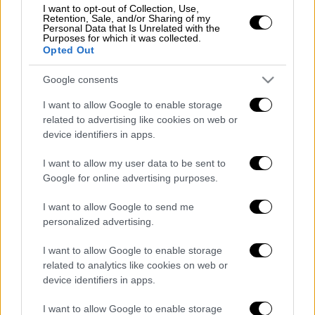
thestival.gr, το περιστατικό συνέβη στο
I want to opt-out of Collection, Use,
Retention, Sale, and/or Sharing of my
Λευκοχώρι
, έξω από τη
Θεσσαλονίκη
, όταν οι
Personal Data that Is Unrelated with the
μαθητές
είχαν επισκεφθεί με το σχολείο
Purposes for which it was collected.
Opted Out
τους έναν πολυχώρο, στον οποίο υπάρχουν
και άλογα.
Google consents
Το ζώο προκάλεσε στον ανήλικο
τραύματα
I want to allow Google to enable storage
related to advertising like cookies on web or
στο πρόσωπο
και μεταφέρθηκε με
device identifiers in apps.
ασθενοφόρο στο
νοσοκομείο
«Γ.
Γεννηματάς», όπου και νοσηλεύεται.
I want to allow my user data to be sent to
Google for online advertising purposes.
Για το περιστατικό η αστυνομία προχώρησε
στη σύλληψη της 53χρονης ιδιοκτήτριας της
I want to allow Google to send me
personalized advertising.
επιχείρησης
και σε βάρος της σχηματίστηκε
δικογραφία για βαριά σωματική βλάβη από
I want to allow Google to enable storage
αμέλεια και παράβαση της νομοθεσία περί
related to analytics like cookies on web or
ζώων.
device identifiers in apps.
I want to allow Google to enable storage
Διαβάστε ακόμη