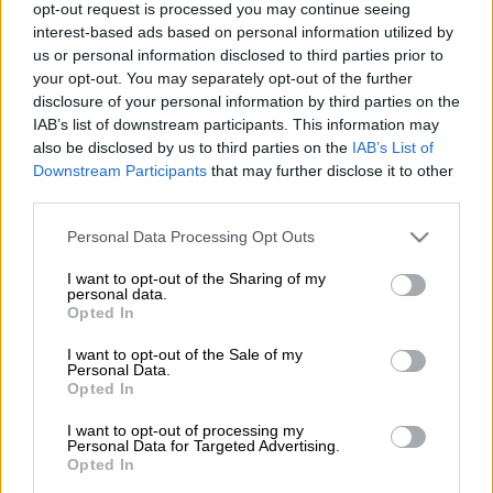
opt-out request is processed you may continue seeing
interest-based ads based on personal information utilized by
Σε νοσοκομείο της Θεσσαλονίκης
us or personal information disclosed to third parties prior to
μεταφέρθηκε 9χρονο αγόρι, το οποίο
your opt-out. You may separately opt-out of the further
disclosure of your personal information by third parties on the
δέχθηκε επίθεση από
άλογο
, το μεσημέρι της
IAB’s list of downstream participants. This information may
Τρίτης 20 Μαΐου, κατά τη διάρκεια
σχολικής
also be disclosed by us to third parties on the
IAB’s List of
εκδρομής
.
Downstream Participants
that may further disclose it to other
third parties.
ΔΙΑΒΑΣΤΕ ΕΠΙΣΗΣ
Please note that this website/app uses one or more Google
Personal Data Processing Opt Outs
services and may gather and store information including but
Ελλάδα
|
21.05.2025 11:12
not limited to your visit or usage behaviour. You may click to
I want to opt-out of the Sharing of my
personal data.
Ποινή τριών ετών με δικαίωμα
grant or deny consent to Google and its third-party tags to
Opted In
use your data for below specified purposes in below Google
έφεσης στο Στάθη Παναγιωτόπουλο
consent section.
I want to opt-out of the Sale of my
για την υπόθεση του revenge porn
Personal Data.
Opted In
I want to opt-out of processing my
Personal Data for Targeted Advertising.
Opted In
Συγκεκριμένα και όπως αναφέρει το