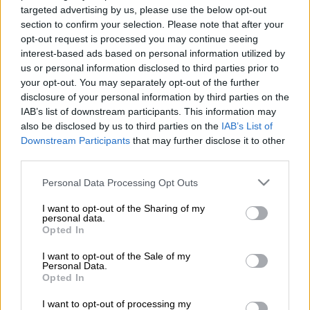
targeted advertising by us, please use the below opt-out
section to confirm your selection. Please note that after your
Σεισμός
μεγέθους 4,8 βαθμών της κλίμακας
opt-out request is processed you may continue seeing
Ρίχτερ σημειώθηκε έξι λεπτά μετά τις τρεις
interest-based ads based on personal information utilized by
τα ξημερώματα στον
Κορινθιακό
κόλπο.
Η
us or personal information disclosed to third parties prior to
δόνηση έγινε αισθητή και στην Αττική.
your opt-out. You may separately opt-out of the further
disclosure of your personal information by third parties on the
Σύμφωνα
με Αναθεωρημένη Λύση του
IAB’s list of downstream participants. This information may
also be disclosed by us to third parties on the
IAB’s List of
Γεωδυναμικού Ινστιτούτου Αθηνών
το
Downstream Participants
that may further disclose it to other
επίκεντρο του σεισμού εντοπίστηκε 13
third parties.
χιλιόμετρα Νοτιοανατολικά του Γαλαξιδίου
Please note that this website/app uses one or more Google
και είχε εστιακό βάθος 13,5 Χλμ.
Personal Data Processing Opt Outs
services and may gather and store information including but
not limited to your visit or usage behaviour. You may click to
I want to opt-out of the Sharing of my
personal data.
ΔΙΑΒΑΣΤΕ ΕΠΙΣΗΣ
grant or deny consent to Google and its third-party tags to
Opted In
use your data for below specified purposes in below Google
consent section.
Ελλάδα
|
26.05.2025 22:53
I want to opt-out of the Sale of my
Personal Data.
Κέρκυρα: Ένοχες οι δύο από τις πέντε
Opted In
που διοργάνωσαν το pole dancing στο
I want to opt-out of processing my