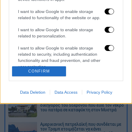
Ο σεισμός έγινε αισθητός και στην Αττική
λόγω της κατευθυντικότητας των
I want to allow Google to enable storage
related to functionality of the website or app.
σεισμικών κυμάτων σύμφωνα με τον κ.
Λέκκα.
I want to allow Google to enable storage
related to personalization.
Διαβάστε ακόμη
I want to allow Google to enable storage
Kadebostany στο ethnos.gr: «Κάποτε
related to security, including authentication
πίστευα ότι το να είσαι outsider ήταν
functionality and fraud prevention, and other
αδυναμία, τώρα το βλέπω ως δύναμη»
user protection.
CONFIRM
«Χωρίς σκηνές και κουβέρτες σε ακραίες
θερμοκρασίες»: Σε δραματικές συνθήκες
χιλιάδες μετανάστες στη Θέουτα
Data Deletion
Data Access
Privacy Policy
«Δεν υπήρχε οικονομικό κίνητρο» λέει ο
δικηγόρος του 55χρονου που είχε τον νεκρό
του πατέρα σε καταψύκτη στον Μυστρά
Αμερικανική πετρελαϊκή που συνδέεται με
τον Τραμπ ετοιμάζεται να κάνει