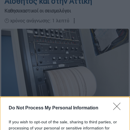
Αισθητός και στην Αττική
Καθησυχαστικοί οι σεισμολόγοι
🕛 χρόνος ανάγνωσης: 1 λεπτό ┋
Σεισμογράφος / Intime news
Do Not Process My Personal Information
If you wish to opt-out of the sale, sharing to third parties, or
Προσθέστε το ΕΘΝΟΣ στη Google
processing of your personal or sensitive information for