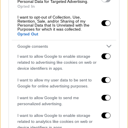
Ανάκτορο Αγίων Μιχαήλ και Γεωργίου
Personal Data for Targeted Advertising.
Opted In
I want to opt-out of Collection, Use,
Retention, Sale, and/or Sharing of my
Personal Data that Is Unrelated with the
Προς το παρόν δεν υπάρχει κάποιο
Purposes for which it was collected.
Opted Out
πρόβλημα
Google consents
«Προς το παρόν δεν υπάρχει κάποιο
πρόβλημα. Περιμένουμε να δούμε και τη
I want to allow Google to enable storage
συνέχεια του φαινομένου. Παρακολουθούμε
related to advertising like cookies on web or
device identifiers in apps.
αδιάληπτα την εξέλιξη» δήλωσε ο πρόεδρος
του ΟΑΣΠ Ευθύμιος Λέκκας μιλώντας στο
I want to allow my user data to be sent to
ΕΡΤΝews.
Google for online advertising purposes.
Ο κ.
Λέκκας
ανέφερε επίσης ότι ο
I want to allow Google to send me
personalized advertising.
Κορινθιακός είναι μία ευαίσθητη ζώνη η
οποία χαρακτηρίζεται από υψηλή
I want to allow Google to enable storage
σεισμικότητα.
related to analytics like cookies on web or
device identifiers in apps.