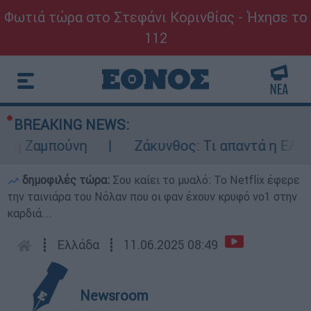
Φωτιά τώρα στο Στεφάνι Κορινθίας - Ήχησε το
112
BREAKING NEWS:
 Ζαμπούνη
Ζάκυνθος: Τι απαντά η ΕΛΑΣ γι
δημοφιλές τώρα:
Σου καίει το μυαλό: Το Netflix έφερε
την ταινιάρα του Νόλαν που οι φαν έχουν κρυφό νο1 στην
καρδιά...
┋
Ελλάδα
┋
11.06.2025 08:49
Newsroom