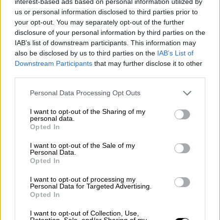
interest-based ads based on personal information utilized by
δηλώνουν αυτόπτες μάρτυρες υποστηρίζουν
us or personal information disclosed to third parties prior to
ότι η οικογένεια ήταν μαζί με το 5 μηνών
your opt-out. You may separately opt-out of the further
μωρό για πολλές ώρες, σε
συνθήκες
disclosure of your personal information by third parties on the
IAB’s list of downstream participants. This information may
καύσωνα.
also be disclosed by us to third parties on the
IAB’s List of
Downstream Participants
that may further disclose it to other
«Το ζευγάρι ήταν στη θάλασσα αρχικά και
third parties.
μετά πήγαν το παιδάκι στο αυτοκίνητο
γιατί
Please note that this website/app uses one or more Google
γκρίνιαζε
. Το μωρό βρέθηκε στο αυτοκίνητο
Personal Data Processing Opt Outs
services and may gather and store information including but
για να ηρεμήσει και ξεχάστηκε στο
not limited to your visit or usage behaviour. You may click to
I want to opt-out of the Sharing of my
αυτοκίνητο, είχε πολλή ζέστη, πύρωσε μέσα
personal data.
grant or deny consent to Google and its third-party tags to
Opted In
το αυτοκίνητο και έγινε ό,τι έγινε».
use your data for below specified purposes in below Google
consent section.
I want to opt-out of the Sale of my
Ανάλογη περιγραφή δίνει στο MEGA και ένας
Personal Data.
Opted In
φίλος του ζευγαριού. «Είχαν πάει για μπάνιο
και οι δύο, το πήρε ο ύπνος, τον βάλανε μέσα
I want to opt-out of processing my
Personal Data for Targeted Advertising.
στο αμάξι».
Opted In
Σύμφωνα με στοιχεία που έχει
I want to opt-out of Collection, Use,
Retention, Sale, and/or Sharing of my