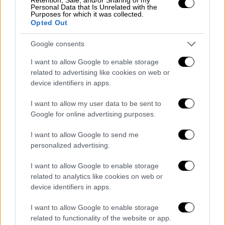
συγκεντρώσει η Αστυνομία, η οικογένεια
Personal Data that Is Unrelated with the
Purposes for which it was collected.
βρισκόταν χθες για
αρκετές ώρες υπό
Opted Out
συνθήκες καύσωνα
σε παραλία του νησιού
και έτσι το πρώτο ενδεχόμενο που
Google consents
εξετάζεται είναι το μωράκι να έπαθε
I want to allow Google to enable storage
θερμοπληξία
, πριν επιστρέψει στο σπίτι του.
related to advertising like cookies on web or
device identifiers in apps.
«Το παιδάκι προφανώς γκρίνιαζε, ίσως από
τη ζέστη, από τον ήλιο, δεν ξέρω από τι και
I want to allow my user data to be sent to
Google for online advertising purposes.
για να ηρεμήσει το πήγαν στο αυτοκίνητο»,
είπε κάτοικος της περιοχής.
I want to allow Google to send me
personalized advertising.
Άλλη μάρτυρας ανέφερε: «Μου έκανε μεγάλη
εντύπωση, λέω μικρό μωρό να μην έχουν μια
I want to allow Google to enable storage
ομπρέλα, ένα καπέλο.
Έκλαιγε πάρα πολύ το
related to analytics like cookies on web or
device identifiers in apps.
παιδάκι
», αναφέρει γυναίκα που βρέθηκε
στην παραλία. «Το είχαν πάνω στην
I want to allow Google to enable storage
ξαπλώστρα, είχαν δικές τους, το είδα
related to functionality of the website or app.