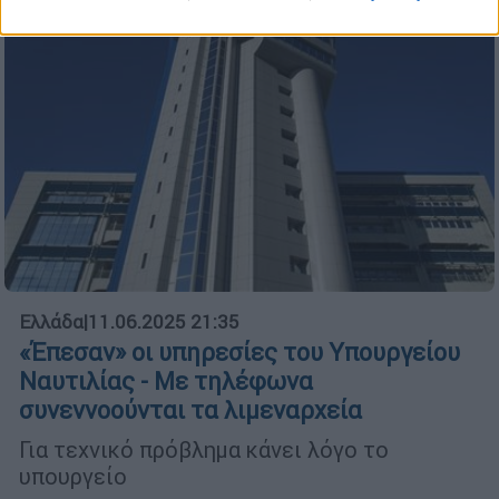
Ελλάδα
|
11.06.2025 21:35
«Έπεσαν» οι υπηρεσίες του Υπουργείου
Ναυτιλίας - Με τηλέφωνα
συνεννοούνται τα λιμεναρχεία
Για τεχνικό πρόβλημα κάνει λόγο το
υπουργείο