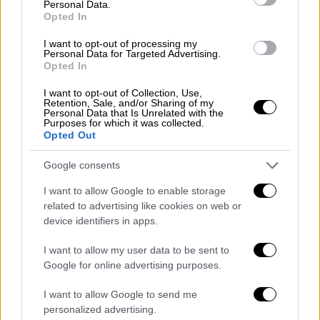
Personal Data.
Opted In
I want to opt-out of processing my
Personal Data for Targeted Advertising.
Lifestyle
|
11.06.2025 22:00
Opted In
Ο Μπραντ Πιτ δεν έχει καμία
I want to opt-out of Collection, Use,
επικοινωνία με τους γιους του, Παξ και
Retention, Sale, and/or Sharing of my
Personal Data that Is Unrelated with the
Μάντοξ - Η σφοδρή κόντρα με την
Purposes for which it was collected.
Opted Out
Αντζελίνα Τζολί
Το οικογενειακό δράμα των «Μπραντζελίνα»
Google consents
δεν έχει τελειωμό
I want to allow Google to enable storage
related to advertising like cookies on web or
device identifiers in apps.
I want to allow my user data to be sent to
Google for online advertising purposes.
I want to allow Google to send me
personalized advertising.