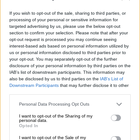
Ελλάδα
|
11.06.2025 22:10
Πετρούπολη: Τραγελαφική εξέλιξη με
If you wish to opt-out of the sale, sharing to third parties, or
τον ξυλοδαρμό της 46χρονης - Η
processing of your personal or sensitive information for
αστυνομία συνέλαβε λάθος άνθρωπο
targeted advertising by us, please use the below opt-out
section to confirm your selection. Please note that after your
Ο 39χρονος είχε το ίδιο όνομα, επίθετο και
opt-out request is processed you may continue seeing
πατρώνυμο με τον δράστη της επίθεσης και
interest-based ads based on personal information utilized by
οι άνθρωποι της αστυνομίας μπερδεύτηκαν
us or personal information disclosed to third parties prior to
your opt-out. You may separately opt-out of the further
disclosure of your personal information by third parties on the
IAB’s list of downstream participants. This information may
also be disclosed by us to third parties on the
IAB’s List of
Downstream Participants
that may further disclose it to other
third parties.
Please note that this website/app uses one or more Google
Personal Data Processing Opt Outs
services and may gather and store information including but
not limited to your visit or usage behaviour. You may click to
I want to opt-out of the Sharing of my
personal data.
grant or deny consent to Google and its third-party tags to
Opted In
use your data for below specified purposes in below Google
consent section.
I want to opt-out of the Sale of my