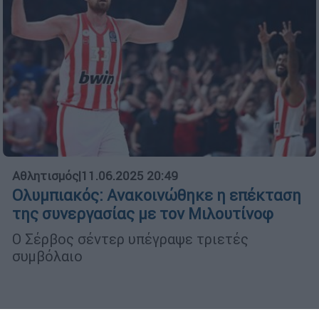
Αθλητισμός
|
11.06.2025 20:49
Ολυμπιακός: Ανακοινώθηκε η επέκταση
της συνεργασίας με τον Μιλουτίνοφ
Ο Σέρβος σέντερ υπέγραψε τριετές
συμβόλαιο