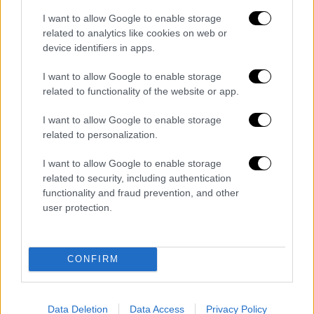
I want to allow Google to enable storage
related to analytics like cookies on web or
device identifiers in apps.
I want to allow Google to enable storage
related to functionality of the website or app.
I want to allow Google to enable storage
Πολιτισμός
|
11.06.2025 21:47
related to personalization.
«Πόρτες της Θεσσαλονίκης»: Μια
φωτογραφική διαδρομή στην ιστορία,
I want to allow Google to enable storage
την αύρα και την ατμόσφαιρα της
related to security, including authentication
functionality and fraud prevention, and other
«Νύμφης του Θερμαϊκού» από την
user protection.
Ελληνοαμερικανίδα δημοσιογράφο
Ντόντι Τσιαντάρ
Έκθεση φωτογραφίες στη Θεσσαλονίκη
CONFIRM
Data Deletion
Data Access
Privacy Policy