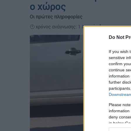
ο χώρος
Οι πρώτες πληροφορίες
🕛 χρόνος ανάγνωσης: 1 λεπτό ┋
Do Not Pr
If you wish 
sensitive in
confirm you
continue se
information 
further disc
participants
Downstream 
Please note
information 
deny consent
in below Go