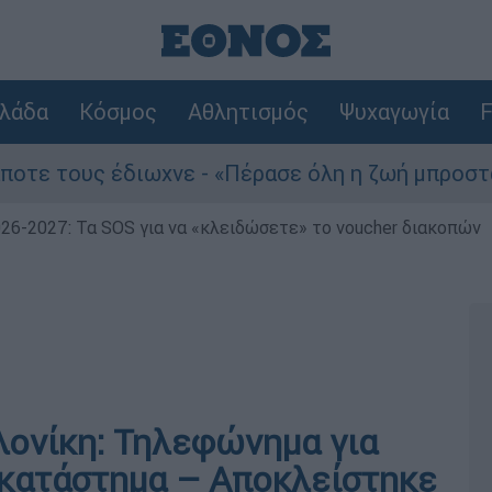
λάδα
Κόσμος
Αθλητισμός
Ψυχαγωγία
F
 τους έδιωχνε - «Πέρασε όλη η ζωή μπροστά μου
026-2027: Τα SOS για να «κλειδώσετε» το voucher διακοπών
ονίκη: Τηλεφώνημα για
 κατάστημα – Αποκλείστηκε