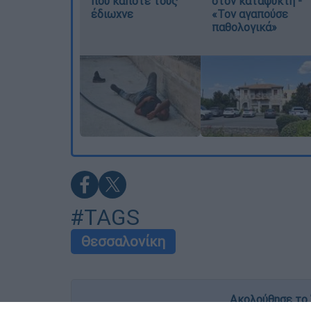
που κάποτε τους
στον καταψύκτη -
έδιωχνε
«Τον αγαπούσε
παθολογικά»
#TAGS
Θεσσαλονίκη
Ακολούθησε το 