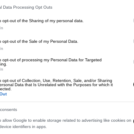
l Data Processing Opt Outs
o opt-out of the Sharing of my personal data.
In
o opt-out of the Sale of my Personal Data.
απαδόπουλος/Eurokinissi)
In
to opt-out of processing my Personal Data for Targeted
ing.
 το ΕΘΝΟΣ στη Google
In
o opt-out of Collection, Use, Retention, Sale, and/or Sharing
 μετά τον εντοπισμό
υπόπτου
ersonal Data that Is Unrelated with the Purposes for which it
φέ στην οδό Μακρυγιάννη, στη δυτική
lected.
Out
:30 το πρωί και αυτήν τη στιγμή
consents
τεχνουργοί
, προκειμένου να ελέγξουν το
o allow Google to enable storage related to advertising like cookies on
evice identifiers in apps.