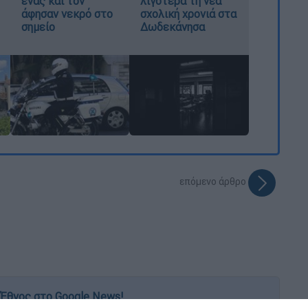
ένας και τον
λιγότερα τη νέα
άφησαν νεκρό στο
σχολική χρονιά στα
σημείο
Δωδεκάνησα
επόμενο άρθρο
Έθνος στο Google News!