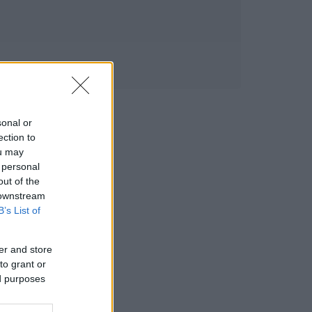
sonal or
ection to
ou may
 personal
out of the
 downstream
B’s List of
er and store
to grant or
ed purposes