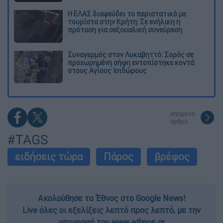
Η ΕΛΑΣ διαψεύδει το περιστατικό με
τουρίστα στην Κρήτη: Σε ενήλικη η
πρόταση για σεξουαλική συνεύρεση
Συναγερμός στον Λυκαβηττό: Σορός σε
προχωρημένη σήψη εντοπίστηκε κοντά
στους Αγίους Ισιδώρους
επόμενο
άρθρο
#TAGS
ειδήσεις τώρα
Πάρος
βρέφος
Ακολούθησε το Έθνος στο Google News!
Live όλες οι εξελίξεις λεπτό προς λεπτό, με την
υπογραφή του www.ethnos.gr