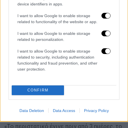
device identifiers in apps.
I want to allow Google to enable storage
related to functionality of the website or app.
I want to allow Google to enable storage
related to personalization.
I want to allow Google to enable storage
«Το παιδί στην πραγματικότητα ήρθε
related to security, including authentication
νεκρό στο Κέντρο Υγείας»
functionality and fraud prevention, and other
user protection.
Για το τραγικό περιστατικό θέση πήρε και ο
Χρήστος Ροϊλός
Διοικητής 2ης
CONFIRM
Υγειονομικής περιφέρειας Πειραιώς και
Αιγαίου, λέγοντας πως «Το παιδί στην
πραγματικότητα
ήρθε νεκρό στο Κέντρο
Data Deletion
Data Access
Privacy Policy
Υγείας
» είπε χαρακτηριστικά.
«Το περιστατικό έγινε πριν από 3 ημέρες, το