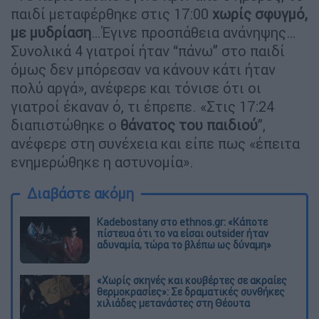
παιδί μεταφέρθηκε στις 17:00
χωρίς σφυγμό,
με μυδρίαση
…Έγινε προσπάθεια ανάνηψης…
Συνολικά 4 γιατροί ήταν “πάνω” στο παιδί
όμως δεν μπόρεσαν να κάνουν κάτι ήταν
πολύ αργά», ανέφερε και τόνισε ότι οι
γιατροί έκαναν ό, τι έπρεπε. «Στις 17:24
διαπιστώθηκε ο
θάνατος του παιδιού
”,
ανέφερε στη συνέχεια και είπε πως «έπειτα
ενημερώθηκε η αστυνομία».
Διαβάστε ακόμη
Kadebostany στο ethnos.gr: «Κάποτε
πίστευα ότι το να είσαι outsider ήταν
αδυναμία, τώρα το βλέπω ως δύναμη»
«Χωρίς σκηνές και κουβέρτες σε ακραίες
θερμοκρασίες»: Σε δραματικές συνθήκες
χιλιάδες μετανάστες στη Θέουτα