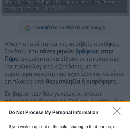
Νεκρό βρέφος στην Πάρο: «Στην πραγματικότητα ήρθε νεκρό
στο Κέντρο Υγείας» (UNSPLASH)
Προσθέστε το ΕΘΝΟΣ στη Google
«Φως» στα αίτια και τις ακριβείς συνθήκες
θανάτου του
πέντε μηνών
βρέφους
στην
Πάρο
, αναμένεται να ρίξουν οι ιστολογικές
και τοξικολογικές εξετάσεις, με τα
κυριότερα σενάρια που εξετάζονται να είναι:
επιπλοκές από
θερμοπληξία ή εισρόφηση
.
Σε βάρος των δύο γονέων, οι οποίοι
φέρονται να άφησαν το βρέφος εκτεθειμένο
στον ήλιο για μεγάλο χρονικό διάστημα,
Do Not Process My Personal Information
ασκήθηκε δίωξη από τον
εισαγγελέα
πρωτοδικών Σύρου
.
If you wish to opt-out of the sale, sharing to third parties, or