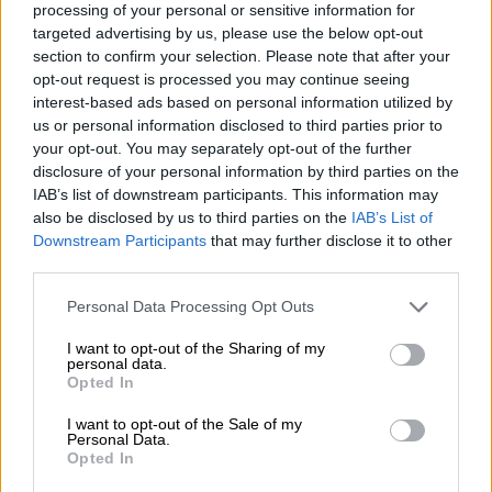
processing of your personal or sensitive information for
targeted advertising by us, please use the below opt-out
ΔΙΑΒΑΣΤΕ ΕΠΙΣΗΣ
section to confirm your selection. Please note that after your
opt-out request is processed you may continue seeing
Ελλάδα
|
09.06.2025 15:38
interest-based ads based on personal information utilized by
Σοκ στην Πάρο: Βρέφος 5 μηνών
us or personal information disclosed to third parties prior to
έφυγε από τη ζωή - Συνελήφθησαν οι
your opt-out. You may separately opt-out of the further
γονείς του
disclosure of your personal information by third parties on the
IAB’s list of downstream participants. This information may
also be disclosed by us to third parties on the
IAB’s List of
Ελλάδα
|
10.06.2025 21:25
Downstream Participants
that may further disclose it to other
third parties.
Πάρος: Σπαράζει ο αδερφός του
πέντε μηνών βρέφους που πέθανε -
Please note that this website/app uses one or more Google
Personal Data Processing Opt Outs
«Είχε αρχίσει να κιτρινίζει, δεν την
services and may gather and store information including but
not limited to your visit or usage behaviour. You may click to
I want to opt-out of the Sharing of my
άφησαν μόνη»
personal data.
grant or deny consent to Google and its third-party tags to
Opted In
use your data for below specified purposes in below Google
consent section.
I want to opt-out of the Sale of my
Personal Data.
Όπως ανακοίνωσε ο συνήγορος υπεράσπισης
Opted In
των γονέων,
Κωνσταντίνος Δοκιμάκης
, ο