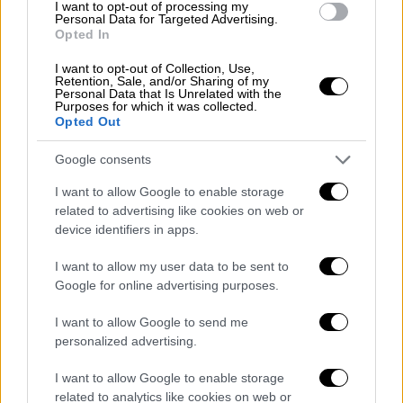
I want to opt-out of processing my
πατέρας αφέθηκε ελεύθερος, με μοναδικό
Personal Data for Targeted Advertising.
Opted In
περιοριστικό όρο την απαγόρευση εξόδου
από τη χώρα, σύμφωνα με την ιστοσελίδα
I want to opt-out of Collection, Use,
Retention, Sale, and/or Sharing of my
cyclades24.gr.
Personal Data that Is Unrelated with the
Purposes for which it was collected.
Opted Out
Υπενθυμίζεται πως οι δύο γονείς
συνελήφθησαν τη Δευτέρα (09/06) και
Google consents
οδηγήθηκαν την Τρίτη
ενώπιον των
I want to allow Google to enable storage
εισαγγελικών Αρχών
της Σύρου,
related to advertising like cookies on web or
προκειμένου να ακολουθηθούν οι
device identifiers in apps.
προβλεπόμενες διαδικασίες
. Όπως έγινε
I want to allow my user data to be sent to
γνωστό, η μητέρα ζήτησε και έλαβε
Google for online advertising purposes.
προθεσμία για να απολογηθεί το πρωί της
Πέμπτης.
I want to allow Google to send me
personalized advertising.
I want to allow Google to enable storage
related to analytics like cookies on web or