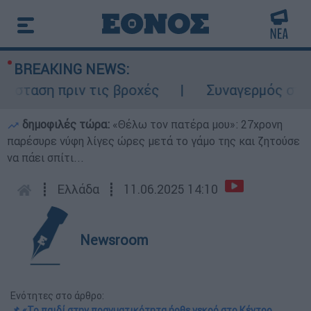
BREAKING NEWS:
ταση πριν τις βροχές
Συναγερμός στον Λ
δημοφιλές τώρα:
«Θέλω τον πατέρα μου»: 27χρονη
παρέσυρε νύφη λίγες ώρες μετά το γάμο της και ζητούσε
να πάει σπίτι...
┋
Ελλάδα
┋
11.06.2025 14:10
Newsroom
Ενότητες στο άρθρο:
📌 «Το παιδί στην πραγματικότητα ήρθε νεκρό στο Κέντρο