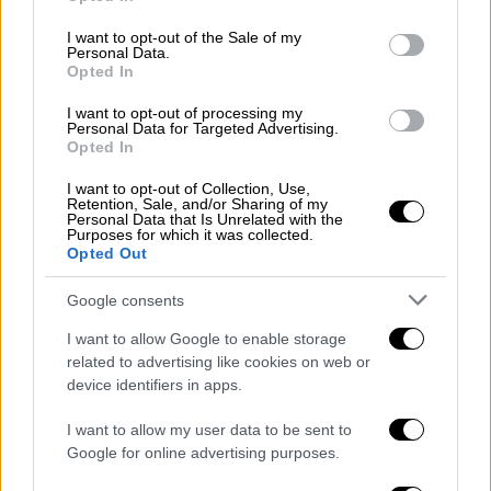
use your data for below specified purposes in below Google
Instagram.
consent section.
I want to opt-out of the Sale of my
Personal Data.
Opted In
I want to opt-out of processing my
Personal Data for Targeted Advertising.
Opted In
I want to opt-out of Collection, Use,
Retention, Sale, and/or Sharing of my
Personal Data that Is Unrelated with the
Purposes for which it was collected.
Opted Out
Google consents
I want to allow Google to enable storage
related to advertising like cookies on web or
View this post on Instagram
device identifiers in apps.
I want to allow my user data to be sent to
Google for online advertising purposes.