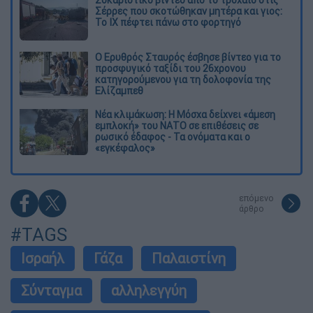
Σοκαριστικό βίντεο από το τροχαίο στις
Σέρρες που σκοτώθηκαν μητέρα και γιος:
Το ΙΧ πέφτει πάνω στο φορτηγό
Ο Ερυθρός Σταυρός έσβησε βίντεο για το
προσφυγικό ταξίδι του 26χρονου
κατηγορούμενου για τη δολοφονία της
Ελίζαμπεθ
Νέα κλιμάκωση: Η Μόσχα δείχνει «άμεση
εμπλοκή» του ΝΑΤΟ σε επιθέσεις σε
ρωσικό έδαφος - Τα ονόματα και ο
«εγκέφαλος»
επόμενο
άρθρο
#TAGS
Ισραήλ
Γάζα
Παλαιστίνη
Σύνταγμα
αλληλεγγύη