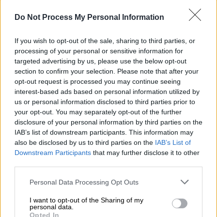
πολλαπλασιάζονται μέσα σε λίγες ώρες.
Do Not Process My Personal Information
Σημειώνεται ότι η ένταση στη
Μέση
If you wish to opt-out of the sale, sharing to third parties, or
Ανατολή
κλιμακώθηκε από τη στιγμή που το
processing of your personal or sensitive information for
Ισραήλ
επιτέθηκε στο
Ιράν
, με τις δύο χώρες
targeted advertising by us, please use the below opt-out
να ανταλλάσσουν να εκτοξεύουν πυραύλους,
section to confirm your selection. Please note that after your
χωρίς να διαφαίνεται προσπάθεια
opt-out request is processed you may continue seeing
interest-based ads based on personal information utilized by
αποκλιμάκωσης της κατάστασης. Εξάλλου,
us or personal information disclosed to third parties prior to
στη
Λωρίδα της Γάζας
άνθρωποι όλων των
your opt-out. You may separately opt-out of the further
ηλικιών δεν έχουν πρόσβαση σε
disclosure of your personal information by third parties on the
ανθρωπιστική βοήθεια, καθώς το
Τελ Αβίβ
IAB’s list of downstream participants. This information may
έχει επιβάλει αυστηρούς περιορισμούς, κάτι
also be disclosed by us to third parties on the
IAB’s List of
Downstream Participants
that may further disclose it to other
που το τελευταίο διάστημα κατέκριναν
third parties.
πολλές χώρες της
Δύσης
.
Please note that this website/app uses one or more Google
Personal Data Processing Opt Outs
Παρακάτω μπορεί να δείτε όλες τις
services and may gather and store information including but
not limited to your visit or usage behaviour. You may click to
I want to opt-out of the Sharing of my
συγκεντρώσεις που ανακοινώθηκαν, με βάση
personal data.
grant or deny consent to Google and its third-party tags to
και την ανάρτηση του
March to Gaza
στο
Opted In