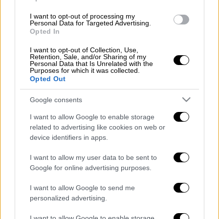
Ανατολή που «φλέγεται»
I want to opt-out of processing my
Personal Data for Targeted Advertising.
Opted In
I want to opt-out of Collection, Use,
Ειδικότερα, σύμφωνα με την ΕΡΤ περίπου
Retention, Sale, and/or Sharing of my
Personal Data that Is Unrelated with the
στις 23:30 χθες το βράδυ, ο συνεπιβάτης της
Purposes for which it was collected.
Opted Out
μηχανής στη συμβολή τω οδών Φαβιέρου και
Πελασγίας, άνοιξε πυρ εναντίον του οδηγού
Google consents
του Ι.Χ. στο οποίο επέβαινε ένας ακόμη
I want to allow Google to enable storage
άνδρας.
related to advertising like cookies on web or
device identifiers in apps.
Ακολουθήσε καταδίωξη μέχρι το Χαϊδάρι,
όπου στη συμβολή των οδών
I want to allow my user data to be sent to
Μιχαλακοπούλου και Αγίας Τριάδας, τα δύο
Google for online advertising purposes.
οχήματα συγκρούστηκαν μεταξύ τους και
I want to allow Google to send me
έπειτα με σταθμευμένο Ι.Χ. το οποίο έπεσε
personalized advertising.
πάνω σε ένα διερχόμενο αυτοκίνητο.
I want to allow Google to enable storage