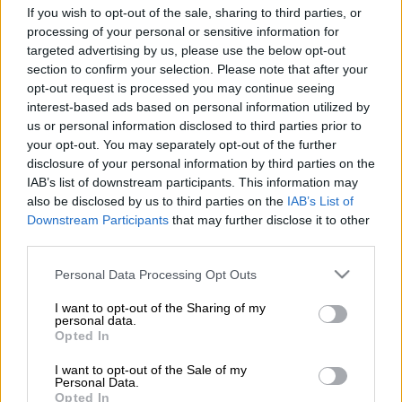
If you wish to opt-out of the sale, sharing to third parties, or
processing of your personal or sensitive information for
Προσθέστε το ΕΘΝΟΣ στη Google
targeted advertising by us, please use the below opt-out
section to confirm your selection. Please note that after your
opt-out request is processed you may continue seeing
Σκηνές από κινηματογραφική ταινία
interest-based ads based on personal information utilized by
εκτυλίχθηκαν το βράδυ του Σαββάτου (14/6)
us or personal information disclosed to third parties prior to
στο
Περιστέρι
καθώς τέσσερα άτομα που
your opt-out. You may separately opt-out of the further
επέβαιναν σε μία μοτοσικλέτα και σε ένα Ι.Χ.
disclosure of your personal information by third parties on the
IAB’s list of downstream participants. This information may
αντάλλαξαν πυροβολισμούς και ακολούθησε
also be disclosed by us to third parties on the
IAB’s List of
καταδίωξη μέχρι το Χαϊδάρι, η οποία έληξε
Downstream Participants
that may further disclose it to other
με τροχαίο ατύχημα.
third parties.
Please note that this website/app uses one or more Google
Personal Data Processing Opt Outs
ΔΙΑΒΑΣΤΕ ΕΠΙΣΗΣ
services and may gather and store information including but
not limited to your visit or usage behaviour. You may click to
I want to opt-out of the Sharing of my
personal data.
Κόσμος
|
14.06.2025 23:17
grant or deny consent to Google and its third-party tags to
Opted In
use your data for below specified purposes in below Google
«True Promise 3»: Το Ιράν απάντησε
consent section.
στο Ισραήλ με πυραύλους και drones -
I want to opt-out of the Sale of my
Personal Data.
Παγκόσμια ανησυχία για τη Μέση
Opted In