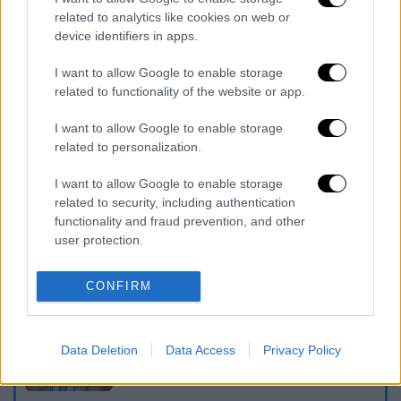
Οι τέσσερις εμπλεκόμενοι στο περιστατικό
related to analytics like cookies on web or
αποχώρησαν πεζο
ί, ενώ δεν υπήρξε κάποιος
device identifiers in apps.
τραυματισμός. Οι αστυνομικοί εντόπισαν
I want to allow Google to enable storage
επτά κάλυκες στο Περιστέρι και το όπλο
related to functionality of the website or app.
που χρησιμοποιήθηκε στο Χαϊδάρι.
I want to allow Google to enable storage
Διενεργούν έρευνα για τον
εντοπισμό
των
related to personalization.
τεσσάρων ατόμων που ενεπλάκησαν στο
I want to allow Google to enable storage
συμβάν.
related to security, including authentication
functionality and fraud prevention, and other
Διαβάστε ακόμη
user protection.
Επιστήμονες ανακάλυψαν τον τέταρτο
γνωστό τύπο μεταδοτικού καρκίνου στον
CONFIRM
κόσμο
Μουντιάλ 2026: «Θα ανατινάξω τον Μέσι με
Data Deletion
Data Access
Privacy Policy
τέσσερις βόμβες» - Οι τρομοκρατικές
απειλές που ερεύνησε το FBI