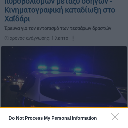
πυροβολισμών μεταξύ οδηγών -
Κινηματογραφική καταδίωξη στο
Χαΐδάρι
Έρευνα για τον εντοπισμό των τεσσάρων δραστών
🕛 χρόνος ανάγνωσης: 1 λεπτό ┋
Do Not Process My Personal Information
Περιπολικό της ΕΛΑΣ (Eurokinissi-Βασίλης Παπαδόπουλος)