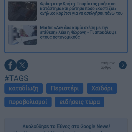
Φρίκη στην Κρήτη: Τουρίστας μπήκε σε
κατάστημα και ρώτησε πόσο «κοστίζει»
ανήλικο κορίτσι για να ασελγήσει πάνω του
Marfin: «Δεν έχω καμία σχέση με την
επίθεση» λέει η 46χρονη - Τι αποκάλυψε
στους αστυνομικούς
επόμενο
άρθρο
#TAGS
καταδίωξη
Περιστέρι
Χαϊδάρι
πυροβολισμοί
ειδήσεις τώρα
Ακολούθησε το Έθνος στο Google News!