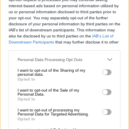
Η Μαρία Καρυστιανού (ΓΙΑΝΝΗΣ ΠΑΝΑΓΟΠΟΥΛΟΣ/EUROKINISSI)
interest-based ads based on personal information utilized by
us or personal information disclosed to third parties prior to
your opt-out. You may separately opt-out of the further
Προσθέστε το ΕΘΝΟΣ στη Google
disclosure of your personal information by third parties on the
IAB’s list of downstream participants. This information may
also be disclosed by us to third parties on the
IAB’s List of
Η
Ελληνική Αστυνομία
με δελτίου τύπου
Downstream Participants
that may further disclose it to other
προχώρησε σε ενημέρωση σχετικά με τις
third parties.
καταγγελίες της
Μαρίας Καρυστιανού
ότι
Please note that this website/app uses one or more Google
Personal Data Processing Opt Outs
δέχτηκε απειλές, με τους αστυνομικούς της
services and may gather and store information including but
Δίωξης Οργανωμένου Εγκλήματος
να
not limited to your visit or usage behaviour. You may click to
I want to opt-out of the Sharing of my
personal data.
παίρνουν κατάθεση από την πρόεδρο του
grant or deny consent to Google and its third-party tags to
Opted In
use your data for below specified purposes in below Google
συλλόγου «
Τέμπη 2023
».
consent section.
I want to opt-out of the Sale of my
Personal Data.
Opted In
ΔΙΑΒΑΣΤΕ ΕΠΙΣΗΣ
I want to opt-out of processing my
Ελλάδα
|
16.06.2025 18:39
Personal Data for Targeted Advertising.
Opted In
«Ατυχήματα συμβαίνουν»: «Δέχθηκα