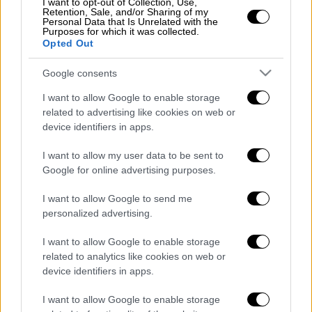
απειλή γιατί κατηγόρησα τον
I want to opt-out of Collection, Use,
Retention, Sale, and/or Sharing of my
Μητσοτάκη», αποκαλύπτει η
Personal Data that Is Unrelated with the
Purposes for which it was collected.
Καρυστιανού
Opted Out
Google consents
I want to allow Google to enable storage
Ενημέρωση από την ΕΛ.ΑΣ.
related to advertising like cookies on web or
device identifiers in apps.
Σύμφωνα λοιπόν με αστυνομικές πηγές:
I want to allow my user data to be sent to
1. Η κα
Καρυστιανού
την 10/6/2025 μετέβη
Google for online advertising purposes.
στη
ΔΑΟΕ
και ανέφερε απειλές οποίες,
I want to allow Google to send me
σύμφωνα με την ίδια, της μεταφέρθηκαν
personalized advertising.
προφορικά από άνδρα, την 9/6/2025 κατά τη
συνάντησή της με 2 πρόσωπα, των οποίων τα
I want to allow Google to enable storage
στοιχεία αρνήθηκε να δώσει κατά την
related to analytics like cookies on web or
device identifiers in apps.
κατάθεση της στην ανωτέρω υπηρεσία,
I want to allow Google to enable storage
2. Επιπλέον δεν έδωσε στοιχεία του