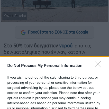
Χανιά (Pexels)
Προσθέστε το ΕΘΝΟΣ στη Google
Στο 50% των δειγμάτων
νερού
, από τις
δειγματοληψίες που έγιναν, κατόπιν
υποδείξεων του ΕΟΔΥ,
σε ξενοδοχεία της
Κρήτης
που εντοπίστηκε κρούσμα
, βρέθηκε
Do Not Process My Personal Information
το βακτήριο της
λεγιονέλλας
.
If you wish to opt-out of the sale, sharing to third parties, or
processing of your personal or sensitive information for
ΔΙΑΒΑΣΤΕ ΕΠΙΣΗΣ
targeted advertising by us, please use the below opt-out
section to confirm your selection. Please note that after your
Ελλάδα
|
20.06.2025 18:15
opt-out request is processed you may continue seeing
«Μου πούλησαν καφέ σκύλο και
interest-based ads based on personal information utilized by
άσπρισε»: Τι λέει θύμα του
us or personal information disclosed to third parties prior to