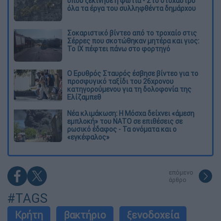
όπου ξεκίνησε η φωτιά - Στο στόχαστρο
όλα τα έργα του συλληφθέντα δημάρχου
Σοκαριστικό βίντεο από το τροχαίο στις
Σέρρες που σκοτώθηκαν μητέρα και γιος:
Το ΙΧ πέφτει πάνω στο φορτηγό
Ο Ερυθρός Σταυρός έσβησε βίντεο για το
προσφυγικό ταξίδι του 26χρονου
κατηγορούμενου για τη δολοφονία της
Ελίζαμπεθ
Νέα κλιμάκωση: Η Μόσχα δείχνει «άμεση
εμπλοκή» του ΝΑΤΟ σε επιθέσεις σε
ρωσικό έδαφος - Τα ονόματα και ο
«εγκέφαλος»
επόμενο
άρθρο
#TAGS
Κρήτη
βακτήριο
ξενοδοχεία