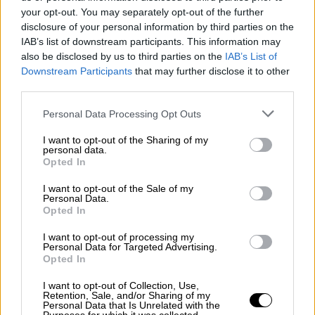
your opt-out. You may separately opt-out of the further
κυκλώματος εμπορίας ζώων
disclosure of your personal information by third parties on the
IAB’s list of downstream participants. This information may
also be disclosed by us to third parties on the
IAB’s List of
Downstream Participants
that may further disclose it to other
Από τα θετικά δείγματα
στο 20%
third parties.
εντοπίστηκαν περισσότερες από 1.000
Please note that this website/app uses one or more Google
Personal Data Processing Opt Outs
αποικίες βακτηρίων λεγιονέλλας ανά λίτρο,
services and may gather and store information including but
το οποίο είναι το κατώτατο όριο
not limited to your visit or usage behaviour. You may click to
I want to opt-out of the Sharing of my
personal data.
grant or deny consent to Google and its third-party tags to
θετικότητας
. Με βάση το τελευταίο
Opted In
use your data for below specified purposes in below Google
στοιχείο φαίνεται ότι δεν πρέπει να υπάρχει
consent section.
I want to opt-out of the Sale of my
κάποιος ιδιαίτερος λόγος ανησυχίας,
Personal Data.
Opted In
ωστόσο, οι αρμόδιες δημόσιες υπηρεσίες θα
πρέπει να βρίσκονται σε
εγρήγορση
, ενώ από
I want to opt-out of processing my
Personal Data for Targeted Advertising.
την πλευρά τους οι διαχειριστές των
Opted In
τουριστικών καταλυμάτων θα πρέπει να
λαμβάνουν τα
απαραίτητα μέτρα ασφαλείας
.
I want to opt-out of Collection, Use,
Retention, Sale, and/or Sharing of my
Personal Data that Is Unrelated with the