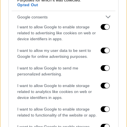
Νόσησε Βρετανίδα τουρίστρια
Purposes for which it was collected.
Opted Out
Τα παραπάνω ανέφεραν στο
ethnos.gr
πηγές
Google consents
από την Περιφέρεια Κρήτης, ενώ η
ανησυχία
στο νησί για το βακτήριο της λεγιονέλλας
I want to allow Google to enable storage
related to advertising like cookies on web or
ξεκίνησε μετά την ασθένεια μίας Βρετανίδας
device identifiers in apps.
τουρίστριας από τη
νόσο των Λεγεωναρίων
,
η οποία χρειάστηκε να νοσηλευθεί και στη
I want to allow my user data to be sent to
μονάδα εντατικής θεραπείας.
Google for online advertising purposes.
Η λεγιονέλλα είναι βακτήριο που υπάρχει
I want to allow Google to send me
personalized advertising.
στη φύση, σε υγρές επιφάνειες και
μπορεί να
το κολλήσει κανείς οπουδήποτε, ακόμα και
I want to allow Google to enable storage
στο σπίτι του ή από ένα σιντριβάνι σε μία
related to analytics like cookies on web or
πλατεία
. Δεν μεταδίδεται από άνθρωπο σε
device identifiers in apps.
άνθρωπο και δεν κινδυνεύει να το κολλήσει
I want to allow Google to enable storage
κάποιος, όταν πίνει νερό. Το βακτήριο
related to functionality of the website or app.
εισέρχεται στον ανθρώπινο οργανισμό με
I want to allow Google to enable storage