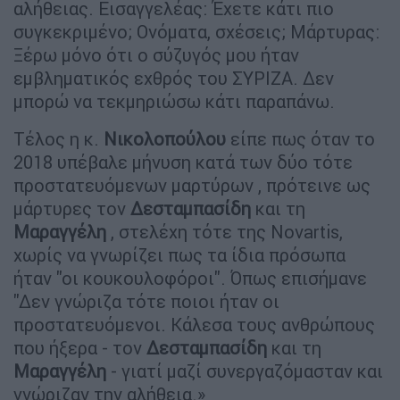
αλήθειας. Εισαγγελέας: Έχετε κάτι πιο
συγκεκριμένο; Ονόματα, σχέσεις; Μάρτυρας:
Ξέρω μόνο ότι ο σύζυγός μου ήταν
εμβληματικός εχθρός του ΣΥΡΙΖΑ. Δεν
μπορώ να τεκμηριώσω κάτι παραπάνω.
Τέλος η κ.
Νικολοπούλου
είπε πως όταν το
2018 υπέβαλε μήνυση κατά των δύο τότε
προστατευόμενων μαρτύρων , πρότεινε ως
μάρτυρες τον
Δεσταμπασίδη
και τη
Μαραγγέλη
, στελέχη τότε της Novartis,
χωρίς να γνωρίζει πως τα ίδια πρόσωπα
ήταν "οι κουκουλοφόροι". Όπως επισήμανε
"Δεν γνώριζα τότε ποιοι ήταν οι
προστατευόμενοι. Κάλεσα τους ανθρώπους
που ήξερα - τον
Δεσταμπασίδη
και τη
Μαραγγέλη
- γιατί μαζί συνεργαζόμασταν και
γνώριζαν την αλήθεια.»