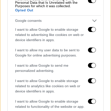
Personal Data that Is Unrelated with the
αλλά μειώθηκαν. Σε εννέα χρόνια πήραμε
Purposes for which it was collected.
Opted Out
συνολικά 150.000 ευρώ, καθαρά 9.500".
Επικαλέσθηκε, επίσης, τους ελέγχους που
Google consents
έγιναν στα οικονομικά της και είπε ότι "δεν
I want to allow Google to enable storage
βρέθηκε απολύτως τίποτα". Όσο για
related to advertising like cookies on web or
ισχυρισμούς περί εμπλοκής της εταιρίας
device identifiers in apps.
της, ως όχημα,για δωροδοκίες πολιτικών η
κ.
Νικολοπούλου
είπε: "Έγραψαν πως από
I want to allow my user data to be sent to
Google for online advertising purposes.
εκεί δωροδοκήθηκαν υπουργοί και ο
πρωθυπουργός! Εγώ πήρα 20.000 ευρώ
I want to allow Google to send me
συνολικά, τα καθαρά ήταν 2.400 ευρώ. Και να
personalized advertising.
το κάναμε pro bono, από αυτά τα χρήματα δεν
I want to allow Google to enable storage
μπορούσαμε να δώσουμε ούτε 600 ευρώ
related to analytics like cookies on web or
στον πρωθυπουργό!".
device identifiers in apps.
«Δεν με προσέγγισε ποτέ προσωπικά»
I want to allow Google to enable storage
related to functionality of the website or app.
Η μάρτυρας απαντώντας σε ερώτηση για την