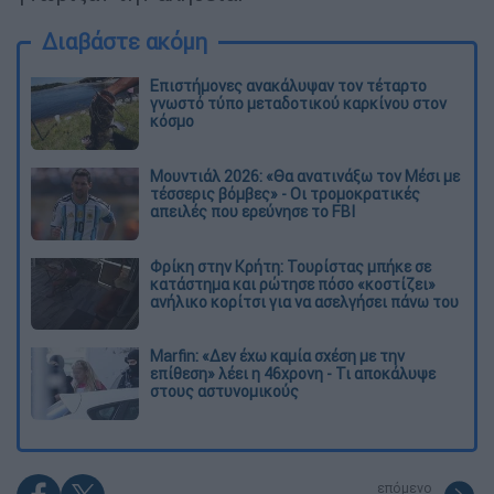
Διαβάστε ακόμη
Επιστήμονες ανακάλυψαν τον τέταρτο
γνωστό τύπο μεταδοτικού καρκίνου στον
κόσμο
Μουντιάλ 2026: «Θα ανατινάξω τον Μέσι με
τέσσερις βόμβες» - Οι τρομοκρατικές
απειλές που ερεύνησε το FBI
Φρίκη στην Κρήτη: Τουρίστας μπήκε σε
κατάστημα και ρώτησε πόσο «κοστίζει»
ανήλικο κορίτσι για να ασελγήσει πάνω του
Marfin: «Δεν έχω καμία σχέση με την
επίθεση» λέει η 46χρονη - Τι αποκάλυψε
στους αστυνομικούς
επόμενο