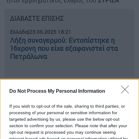
"ήταν εμβληματικός εχθρός του
ΣΥΡΙΖΑ
".
ΔΙΑΒΑΣΤΕ ΕΠΙΣΗΣ
Ελλάδα
|
23.06.2025 18:21
Λήξη συναγερμού: Εντοπίστηκε η
16χρονη που είχε εξαφανιστεί στα
Πετράλωνα
Η μάρτυρας αναφέροντας πως η υπόθεση
Do Not Process My Personal Information
των ψευδών καταθέσεων των νυν
κατηγορούμενων
Φιλίστωρα
Δεσταμπασιδη
If you wish to opt-out of the sale, sharing to third parties, or
και
Μαρίας
Μαραγγέλη
"έπεσε σαν
processing of your personal or sensitive information for
Αρμαγεδδών στο κεφάλι μου" εξήγησε στο
targeted advertising by us, please use the below opt-out
section to confirm your selection. Please note that after your
δικαστήριο την δραστηριότητα της
opt-out request is processed you may continue seeing
εταιρείας της από το 2008. Όπως τόνισε
interest-based ads based on personal information utilized by