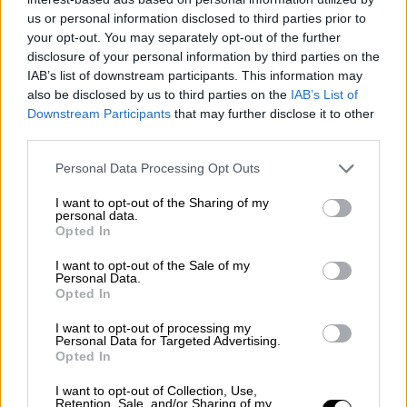
είχε περιορισμένη
και πολύ συγκεκριμένη
us or personal information disclosed to third parties prior to
συνεργασία με τη
Novartis
, η
όποια ήταν
your opt-out. You may separately opt-out of the further
"απολύτως διαφανής". Η κ. Νικολοπούλου
disclosure of your personal information by third parties on the
IAB’s list of downstream participants. This information may
είπε ότι "Έχω κάνει μόνο δύο πράγματα με
also be disclosed by us to third parties on the
IAB’s List of
τη
Novartis
. Ένα σεμινάριο εκπαίδευσης
Downstream Participants
that may further disclose it to other
δημοσιογράφων το 2013, που ανατέθηκε
third parties.
μέσω της
Εθνικής Σχολής Δημόσιας Υγείας,
Please note that this website/app uses one or more Google
Personal Data Processing Opt Outs
και μία εκδήλωση για το Harvard Project,
services and may gather and store information including but
κατόπιν πρόσκλησης του ΕΚΠΑ. Τα καθαρά
not limited to your visit or usage behaviour. You may click to
I want to opt-out of the Sharing of my
personal data.
έσοδα για την εταιρεία μου ήταν 2.500
grant or deny consent to Google and its third-party tags to
Opted In
use your data for below specified purposes in below Google
ευρώ".
consent section.
I want to opt-out of the Sale of my
Personal Data.
Για τις μομφές που είχε δεχθεί τότε, περί
Opted In
"υπερβολικών χορηγήσεων από τη
Novartis
"
I want to opt-out of processing my
η μάρτυρας κατέθεσε ότι η
Personal Data for Targeted Advertising.
φαρμακοβιομηχανία δεν υπήρξε ποτέ
Opted In
κορυφαίος χορηγός της εταιρείας της και
I want to opt-out of Collection, Use,
τόνισε "Τα ποσά όχι μόνο δεν αυξήθηκαν,
Retention, Sale, and/or Sharing of my