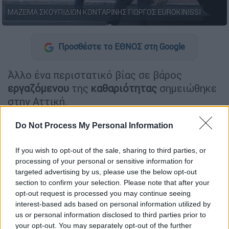
ΜΑΖΕΜΑ ΣΚΟΥΠΙΔΙΩΝ ΚΟΝΤΑΡΙΝΗΣ ΓΙΩΡΓΟΣ EUROKINISSI
Προσθέστε το ΕΘΝΟΣ στη Google
Άλλο ένα περιστατικό βίας σε βάρος
εργαζόμενου
της
καθαριότητας
σημειώθηκε
στην Αττική.
Σύμφωνα με όσα καταγγέλλει ο Δήμος
Do Not Process My Personal Information
Πετρούπολη
ς, το περιστατικό συνέβη χτες
το βράδυ, όταν άγνωστος που επέβαινε σε
If you wish to opt-out of the sale, sharing to third parties, or
μηχανή
επιτέθηκε στον υπάλληλο
και τον
processing of your personal or sensitive information for
targeted advertising by us, please use the below opt-out
χτύπησε, επειδή ήθελε να περάσει.
section to confirm your selection. Please note that after your
opt-out request is processed you may continue seeing
ΔΙΑΒΑΣΤΕ ΕΠΙΣΗΣ
interest-based ads based on personal information utilized by
us or personal information disclosed to third parties prior to
your opt-out. You may separately opt-out of the further
Ελλάδα
|
26.06.2025 18:15