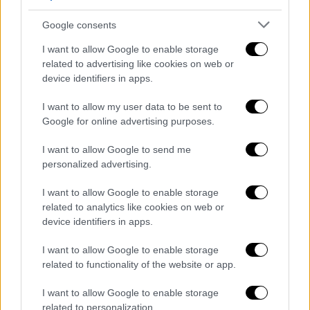
«Η Δημοτική Αρχή Πετρούπολης και το
Δημοτικό Συμβούλιο καταγγέλλουν τον
Google consents
τραυματισμό εργαζόμενου στην αποκομιδή,
I want to allow Google to enable storage
χθες το βράδυ (25/6), ύστερα από
related to advertising like cookies on web or
διαπληκτισμό με άγνωστο εν ώρα εργασίας.
device identifiers in apps.
Ο συμβασιούχος εργαζόμενος με το
I want to allow my user data to be sent to
"Πρόγραμμα 55-74", έφυγε από το σπίτι του
Google for online advertising purposes.
για το μεροκάματο και β
ρέθηκε στο
I want to allow Google to send me
νοσοκομείο, όπου του παρασχέθηκαν οι
personalized advertising.
πρώτες βοήθειες.
I want to allow Google to enable storage
Από την πρώτη στιγμή, η Διοίκηση και το
related to analytics like cookies on web or
Σωματείο Εργαζομένων του Δήμου βρέθηκαν
device identifiers in apps.
στο πλευρό του εργαζόμενου προκειμένου
I want to allow Google to enable storage
να γίνουν όλες οι απαιτούμενες ενέργειες,
related to functionality of the website or app.
πχ καταγραφή του περιστατικού από την
αστυνομία, άσκηση μήνυσης ώστε να
I want to allow Google to enable storage
related to personalization.