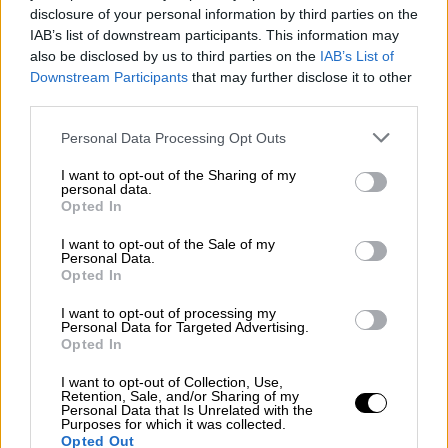
disclosure of your personal information by third parties on the
Λαμία: Ο 42χρονος δολοφόνος είχε
IAB’s list of downstream participants. This information may
φτιάξει «μαύρη λίστα» με τα
also be disclosed by us to third parties on the
IAB’s List of
πρόσωπα που τον έχουν βλάψει
Downstream Participants
that may further disclose it to other
third parties.
Ελλάδα
|
26.06.2025 18:40
Please note that this website/app uses one or more Google
Personal Data Processing Opt Outs
services and may gather and store information including but
Πύργος: Χειροπέδες σε άνδρα για
not limited to your visit or usage behaviour. You may click to
I want to opt-out of the Sharing of my
ενδοοικογενειακή βία -
personal data.
grant or deny consent to Google and its third-party tags to
Opted In
Βιντεοσκοπούσε άγνωστους χωρίς τη
use your data for below specified purposes in below Google
συγκατάθεση τους
consent section.
I want to opt-out of the Sale of my
Personal Data.
Opted In
I want to opt-out of processing my
Personal Data for Targeted Advertising.
Ο δημοτικός υπάλληλος μ
εταφέρθηκε στο
Opted In
νοσοκομείο για τις
πρώτες βοήθειες.
I want to opt-out of Collection, Use,
Retention, Sale, and/or Sharing of my
Η ανακοίνωση του Δήμου
Personal Data that Is Unrelated with the
Purposes for which it was collected.
Opted Out