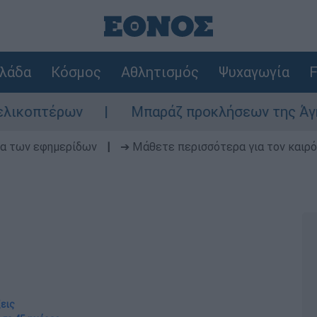
λάδα
Κόσμος
Αθλητισμός
Ψυχαγωγία
F
Μπαράζ προκλήσεων της Άγκυρας στο Αιγα
δα των εφημερίδων
|
➔ Μάθετε περισσότερα για τον καιρό
ξεις