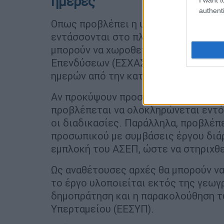
ημέρες
authenti
Οπως προβλέπει η υφιστάμενη νομοθ
εντάσσονται στο πλέγμα δράσεων για
μπορούν να χωροθετούνται με Ειδικ
Επενδύσεων (ΕΣΧΑΣΕ). Η περιβαλλοντ
ημερών από την κατάθεση του σχετι
Αν προκύψουν προσφυγές ή άλλες έν
προβλέπεται να ολοκληρώνεται εντός
οι διαδικασίες. Παράλληλα, προβλέπ
προσωπικού με συμβάσεις έργου διάρ
εμπλοκή του ΑΣΕΠ, ώστε να στηριχθε
Ως αναθέτουσες αρχές θα μπορούν να 
το έργο υλοποιείται εκτός της γεωγ
δημοπράτηση και η παρακολούθηση τω
Υπερταμείου (ΕΕΣΥΠ).