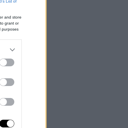
B’s List of
er and store
to grant or
ed purposes