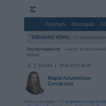
Πολιτική
Οικονομία
Ελ
υ έχασε τη ζωή του στη σύγκρουση ελικοπτέρων
BREAKING NEWS:
Πρωινή ενημέρωση:
➔ Δείτε τα πρωτοσέλι
σήμερα
┋
Ελλάδα
┋
28.06.2025 06:35
Μαρία Λιλιοπούλου
Συντάκτρια
Ενότητες στο άρθρο:
📌 Τι προβλέπουν οι νέες διατά