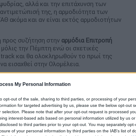
ψυδρίας, αλλά και την επιτάχυνση των
αντιμετώπισή της, η αρμοδιότητα των
ΥΑΘ ακόμα και αν είναι εκτός αρμοδιοτήτων
 προς συζήτηση στην
αρμόδια Επιτροπή
μόλις την Πέμπτη ενώ οι σχετικές
 track και θα ολοκληρωθούν το πρωί της
να εισαχθεί στην Ολομέλεια.
ocess My Personal Information
to opt-out of the sale, sharing to third parties, or processing of your per
ητοποίηση της πυροσβεστικής - Ήχησε
formation for targeted advertising by us, please use the below opt-out s
r selection. Please note that after your opt-out request is processed y
eing interest-based ads based on personal information utilized by us or
disclosed to third parties prior to your opt-out. You may separately opt-
losure of your personal information by third parties on the IAB’s list of