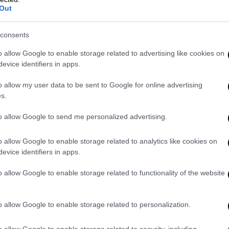
λάξουν δραστικά και δεν προχωρήσουν
Out
χει προειδοποιήσει πως το λεκανοπέδιο
ερίπου 2,5 χρόνια.
consents
άξεις
o allow Google to enable storage related to advertising like cookies on
evice identifiers in apps.
ση νομοσχέδιο δίνεται η δυνατότητα στον
o allow my user data to be sent to Google for online advertising
της χώρας σε κατάσταση λειψυδρίας με
s.
Αρχής Αποβλήτων, Ενέργειας και Υδάτων
 απαιτείται και η γνώμη του Γενικού
to allow Google to send me personalized advertising.
ολιτικής.
o allow Google to enable storage related to analytics like cookies on
νης από λειψυδρία ανοίγει τον δρόμο για τη
evice identifiers in apps.
 που σχεδιάζονται για την αντιμετώπιση
o allow Google to enable storage related to functionality of the website
α «στρατηγικής επένδυσης», πράγμα που
α για όλες τις σχετικές αδειοδοτήσεις.
o allow Google to enable storage related to personalization.
εριβαλλοντικές άδειες σε 45
o allow Google to enable storage related to security, including