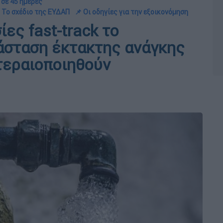
 σε 45 ημέρες
 Το σχέδιο της ΕΥΔΑΠ
📌 Οι οδηγίες για την εξοικονόμηση
ες fast-track το
τάσταση έκτακτης ανάγκης
οτεραιοποιηθούν