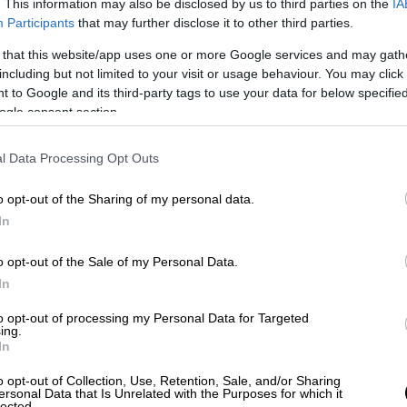
κή Διεύθυνση Μεσσηνίας: Η στιγμή
. This information may also be disclosed by us to third parties on the
IA
χορευτικό
Participants
that may further disclose it to other third parties.
 that this website/app uses one or more Google services and may gath
including but not limited to your visit or usage behaviour. You may click 
 to Google and its third-party tags to use your data for below specifi
ός ότι η
ΕΥΔΑΠ
έχει προειδοποιήσει εδώ
ogle consent section.
αία μείωση των υδατικών αποθεμάτων στους
τεύουσα, δεν έχει αποφασίσει το μίγμα
l Data Processing Opt Outs
ακοινώσει την εκπόνηση ενός
Εθνικού
o opt-out of the Sharing of my personal data.
οίο επίσης δεν έχει παρουσιαστεί ακόμα.
In
τίο αποθεμάτων της ΕΥΔΑΠ, την Παρασκευή
o opt-out of the Sale of my Personal Data.
αν
570,5 εκατομμύρια κυβικά μέτρα,
όταν
In
 φθινόπωρο ήταν 637,5 εκατομμύρια ενώ
to opt-out of processing my Personal Data for Targeted
3,5
εκατομμύρια κυβικά μέτρα. Η ραγδαία
ing.
In
 με τα προ τριετίας δεδομένα, βάσει των
 δισεκ. κυβικά μέτρα νερού.
o opt-out of Collection, Use, Retention, Sale, and/or Sharing
ersonal Data that Is Unrelated with the Purposes for which it
lected.