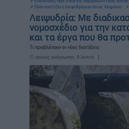
📌 Επενδύσεις fast track και περιβαλλοντικές άδειες
📌 Πόσο κοστίζει η λειψυδρία και ποιος πληρώνει
📌
Λειψυδρία: Με διαδικασί
νομοσχέδιο για την κα
και τα έργα που θα πρ
Τι προβλέπουν οι νέες διατάξεις
🕛 χρόνος ανάγνωσης: 8 λεπτά ┋