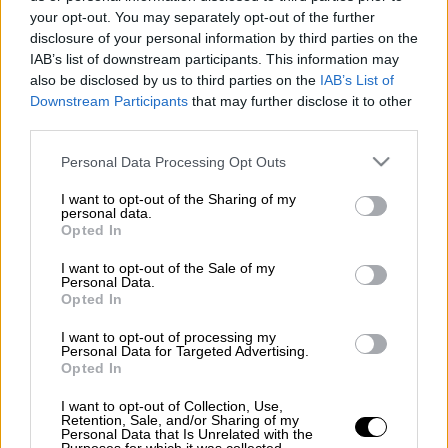
Προσθέστε το ΕΘΝΟΣ στη Google
your opt-out. You may separately opt-out of the further
disclosure of your personal information by third parties on the
IAB’s list of downstream participants. This information may
Μπροστά σε μια μακάβρια ανακάλυψη
also be disclosed by us to third parties on the
IAB’s List of
βρέθηκαν το πρωί της Τρίτης (07/05) οι
Downstream Participants
that may further disclose it to other
πυροσβέστες σε χωριό λίγο έξω από τη
third parties.
Λαμία
.
Please note that this website/app uses one or more Google
Personal Data Processing Opt Outs
services and may gather and store information including but
Αναλυτικότερα, σύμφωνα με την
not limited to your visit or usage behaviour. You may click to
I want to opt-out of the Sharing of my
ιστοσελίδα
lamianow.gr
, ένας άνδρας
personal data.
grant or deny consent to Google and its third-party tags to
Opted In
περίπου 50 ετών δεν είχε δώσει σημάδια
use your data for below specified purposes in below Google
ζωής τις τελευταίες μέρες, με αποτέλεσμα
consent section.
I want to opt-out of the Sale of my
Personal Data.
συγγενείς και φίλοι από τη Λαμία να τον
Opted In
αναζητούν.
I want to opt-out of processing my
Personal Data for Targeted Advertising.
Αφού βρέθηκαν στο σπίτι του 50χρονου
Opted In
άρχισαν να φωνάζουν, μα ο άνδρας δεν
έβγαινε από την οικία του. Ετσι, κάλεσαν τις
I want to opt-out of Collection, Use,
Retention, Sale, and/or Sharing of my
Αρχές και μετέπειτα το Πυροσβεστικό Σώμα
Personal Data that Is Unrelated with the