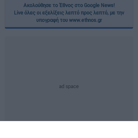
Ακολούθησε το Έθνος στο Google News!
Live όλες οι εξελίξεις λεπτό προς λεπτό, με την
υπογραφή του www.ethnos.gr