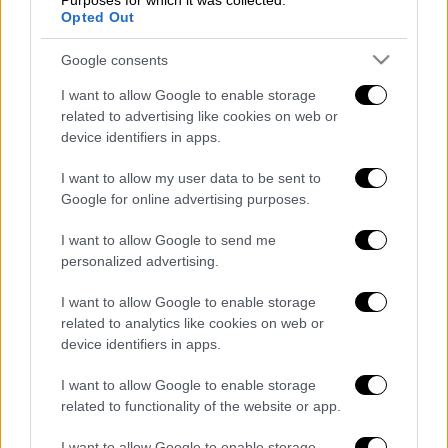
Purposes for which it was collected.
προκειμένου να μπουν στο σπίτι του
Opted Out
50χρονου. Έπειτα από μικρή επιχείρηση που
Google consents
στήθηκε ο άνδρας εντοπίστηκε νεκρός.
I want to allow Google to enable storage
Σύμφωνα με τα πρώτα στοιχεία πιθανότατα
related to advertising like cookies on web or
από παθολογικά αίτια έχασε τη ζωή του,
device identifiers in apps.
ωστόσο η νεκροψία-νεκροτομή θα
I want to allow my user data to be sent to
αποσαφηνίσει από τι έχασε τη ζωή του.
Google for online advertising purposes.
Να σημειωθεί, ότι ο άνδρας έμενε μόνος του
I want to allow Google to send me
σε χωριό της Δ.Ε
Υπάτης
.
personalized advertising.
Πηγή:
lamianow.gr
I want to allow Google to enable storage
related to analytics like cookies on web or
Διαβάστε ακόμη
device identifiers in apps.
Βοιωτία: Κλείνει το αιολικό πάρκο από
I want to allow Google to enable storage
όπου ξεκίνησε η φωτιά - Στο στόχαστρο
related to functionality of the website or app.
όλα τα έργα του συλληφθέντα δημάρχου
I want to allow Google to enable storage