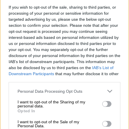
Προσθέστε το ΕΘΝΟΣ στη Google
If you wish to opt-out of the sale, sharing to third parties, or
processing of your personal or sensitive information for
Τροχαίο
ατύχημα
με τουλάχιστον
έναν
targeted advertising by us, please use the below opt-out
section to confirm your selection. Please note that after your
τραυματία
σημειώθηκε στη
Συγγρού
, κατά
opt-out request is processed you may continue seeing
τις οκτώ το βράδυ του Σαββάτου.
interest-based ads based on personal information utilized by
us or personal information disclosed to third parties prior to
Το τροχαίο έγινε στο ύψος της οδού Σκρα,
your opt-out. You may separately opt-out of the further
στο ρεύμα προς Πειραιά, ενώ
ενεπλάκησαν
disclosure of your personal information by third parties on the
δύο ΙΧ
. Το ένα εξ αυτών βγήκε από την
IAB’s list of downstream participants. This information may
πορεία του χτύπησε στα πλάγια του δρόμου
also be disclosed by us to third parties on the
IAB’s List of
Downstream Participants
that may further disclose it to other
και
άνοιξαν οι δυο αερόσακοι
.
third parties.
Please note that this website/app uses one or more Google
Personal Data Processing Opt Outs
ΔΙΑΒΑΣΤΕ ΕΠΙΣΗΣ
services and may gather and store information including but
not limited to your visit or usage behaviour. You may click to
I want to opt-out of the Sharing of my
Ελλάδα
|
04.07.2025 14:32
personal data.
grant or deny consent to Google and its third-party tags to
Opted In
Πώς προκλήθηκε το τροχαίο με τα
use your data for below specified purposes in below Google
δύο λεωφορεία και τους 47
consent section.
I want to opt-out of the Sale of my
Personal Data.
τραυματίες - «Στη στάση ήμουν και