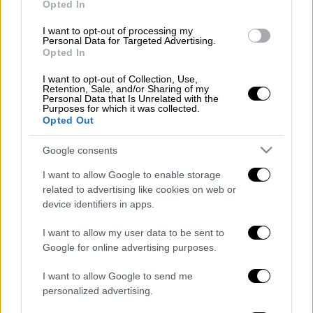
Opted In
έπεσε πάνω μου»
I want to opt-out of processing my
Personal Data for Targeted Advertising.
Opted In
Ελλάδα
|
04.07.2025 17:47
Στο χειρουργείο 47χρονη
I want to opt-out of Collection, Use,
Retention, Sale, and/or Sharing of my
πολυτραυματίας μετά το τροχαίο στη
Personal Data that Is Unrelated with the
Purposes for which it was collected.
Βούλα: 54 τραυματίες, ανάμεσά τους
Opted Out
και παιδιά
Google consents
I want to allow Google to enable storage
related to advertising like cookies on web or
Από το συγκεκριμένο αυτοκίνητο ένα άτομο
device identifiers in apps.
π
αρελήφθη από το ΕΚΑΒ
, ενώ κατά
πληροφορίες οι διασώστες προσέφεραν τις
I want to allow my user data to be sent to
Google for online advertising purposes.
πρώτες βοήθειες σε ένα ακόμη. Η
Τροχαία
έχει κλείσει δύο λωρίδες στο συγκεκριμένο
I want to allow Google to send me
σημείο της Συγγρού, με συνέπεια να υπάρχει
personalized advertising.
αυξημένη κίνηση.