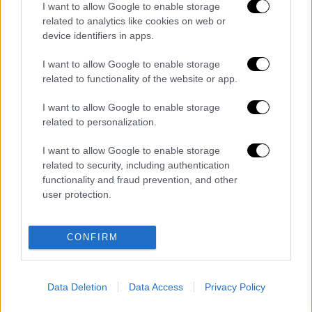
I want to allow Google to enable storage
related to analytics like cookies on web or
device identifiers in apps.
I want to allow Google to enable storage
related to functionality of the website or app.
I want to allow Google to enable storage
related to personalization.
I want to allow Google to enable storage
related to security, including authentication
functionality and fraud prevention, and other
user protection.
Διαβάστε ακόμη
O στρατηγός ήταν σχιζοφρενής, εμμονικός,
CONFIRM
πλησίαζε τα 75 όταν τον αντάμωσε η δόξα –
Εκείνος που άλλαξε την πορεία της
Ιστορίας!
Ελισάβετ Κωνσταντινίδου στο ethnos.gr:
Data Deletion
Data Access
Privacy Policy
«Κάθε πόλεμος είναι ένας εμφύλιος, όλοι
είμαστε αδέλφια»