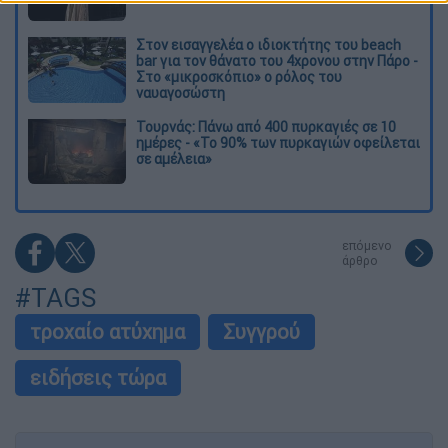
Στον εισαγγελέα ο ιδιοκτήτης του beach
bar για τον θάνατο του 4χρονου στην Πάρο -
Στο «μικροσκόπιο» ο ρόλος του
ναυαγοσώστη
Τουρνάς: Πάνω από 400 πυρκαγιές σε 10
ημέρες - «Το 90% των πυρκαγιών οφείλεται
σε αμέλεια»
επόμενο
άρθρο
#TAGS
τροχαίο ατύχημα
Συγγρού
ειδήσεις τώρα