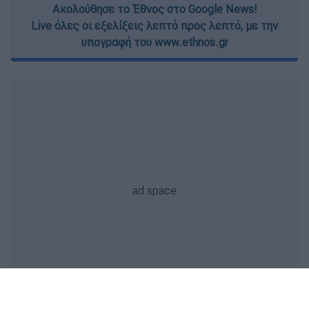
Ακολούθησε το Έθνος στο Google News!
Live όλες οι εξελίξεις λεπτό προς λεπτό, με την
υπογραφή του www.ethnos.gr