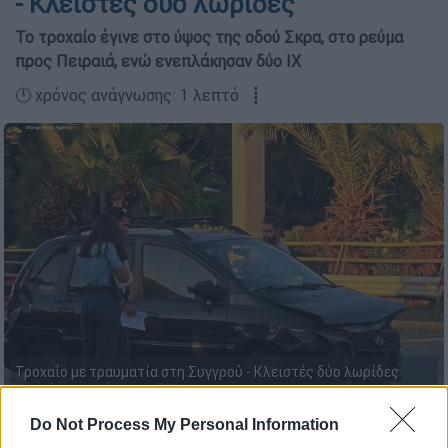
- Κλειστές δύο λωρίδες
Το τροχαίο έγινε στο ύψος της οδού Σκρα, στο ρεύμα
προς Πειραιά, ενώ ενεπλάκησαν δύο ΙΧ
🕛 χρόνος ανάγνωσης: 1 λεπτό ┋
Τροχαίο με τραυματία στη Συγγρού - Κλειστές δύο λωρίδες
(orangepress.gr)
Do Not Process My Personal Information