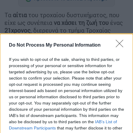
Τα
αίτια
του τροχαίου δυστυχήματος, που
είχε ως συνέπεια
να χάσει τη ζωή του
ένας
21χρονος
, διερευνά το τμήμα Τροχαίας
Αγρινίου.
Do Not Process My Personal Information
Το
τροχαίο
συνέβη στο 71ο χιλιόμετρο της
Εθνικής Οδού Αντιρρίου – Ιωαννίνων, στο
If you wish to opt-out of the sale, sharing to third parties, or
ύψος του Αγρινίου. Το ΙΧ που οδηγούσε ο
processing of your personal or sensitive information for
targeted advertising by us, please use the below opt-out
21χρονος υπό αδιευκρίνιστες συνθήκες
section to confirm your selection. Please note that after your
εξετράπη της πορείας του,
συγκρούστηκε
opt-out request is processed you may continue seeing
πλαγιομετωπικά με φορτηγάκι,
προσέκρουσε
interest-based ads based on personal information utilized by
στις μεταλλικές μπάρες
,
αναποδογύρισε κι
us or personal information disclosed to third parties prior to
your opt-out. You may separately opt-out of the further
έπειτα πήρε φωτιά.
disclosure of your personal information by third parties on the
IAB’s list of downstream participants. This information may
ΔΙΑΒΑΣΤΕ ΕΠΙΣΗΣ
also be disclosed by us to third parties on the
IAB’s List of
Downstream Participants
that may further disclose it to other