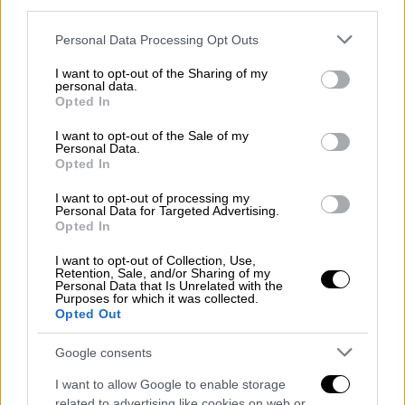
Ελλάδα
|
06.07.2025 08:31
third parties.
Τραγωδία στο Αγρίνιο:
Please note that this website/app uses one or more Google
Personal Data Processing Opt Outs
Απανθρακώθηκε 21χρονος σε
services and may gather and store information including but
τροχαίο - Στο νοσοκομείο 3 άτομα
not limited to your visit or usage behaviour. You may click to
I want to opt-out of the Sharing of my
personal data.
grant or deny consent to Google and its third-party tags to
Opted In
use your data for below specified purposes in below Google
consent section.
I want to opt-out of the Sale of my
Personal Data.
Opted In
I want to opt-out of processing my
Personal Data for Targeted Advertising.
Opted In
I want to opt-out of Collection, Use,
Retention, Sale, and/or Sharing of my
Personal Data that Is Unrelated with the
Purposes for which it was collected.
Opted Out
Google consents
I want to allow Google to enable storage
Αγρίνιο
related to advertising like cookies on web or