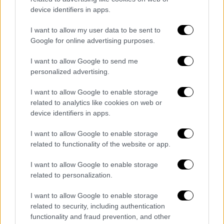
device identifiers in apps.
Η 17χρονη συνοδηγός κ
ατάφερε να βγει από
I want to allow my user data to be sent to
Google for online advertising purposes.
το όχημα, ωστόσο ο 22χρονος
εγκλωβίστηκε
και
απανθρακώθηκε
. Για την κατάσβεση της
I want to allow Google to send me
φωτιάς επιχείρησαν 10 πυροσβέστες με
personalized advertising.
τέσσερα οχήματα. Το φορτηγάκι οδηγούσε
I want to allow Google to enable storage
31χρονος, που συνελήφθη, ενώ συνοδηγός
related to analytics like cookies on web or
ήταν 27χρονη.
device identifiers in apps.
Οι γονείς του αναγνώρισαν τη σορό
I want to allow Google to enable storage
του
related to functionality of the website or app.
Σπαρακτικές στιγμές εκτυλίχθηκαν στο
I want to allow Google to enable storage
related to personalization.
νοσοκομείο Αγρινίου. Οι γονείς του
21χρονου, που εργάζονται στη νοσηλευτική
I want to allow Google to enable storage
μονάδα του νοσοκομείου, συντετριμμένοι
related to security, including authentication
αναγνώρισαν τη σορό του, σύμφωνα με το
functionality and fraud prevention, and other