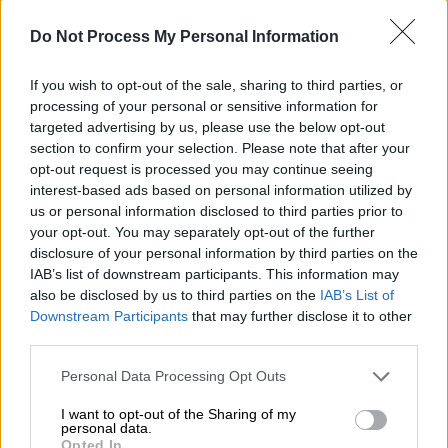
φωτίστηκε από το ολόγιομο φεγγάρι. Οι
εικόνες που κατέγραψε ο φακός
Do Not Process My Personal Information
εντυπωσιακές.
If you wish to opt-out of the sale, sharing to third parties, or
processing of your personal or sensitive information for
ΔΙΑΒΑΣΤΕ ΕΠΙΣΗΣ
targeted advertising by us, please use the below opt-out
section to confirm your selection. Please note that after your
Ελλάδα
|
11.07.2025 07:41
opt-out request is processed you may continue seeing
Αυξημένος κίνδυνος πυρκαγιών
interest-based ads based on personal information utilized by
us or personal information disclosed to third parties prior to
σήμερα – Ποιες περιοχές βρίσκονται
your opt-out. You may separately opt-out of the further
στο «κόκκινο»
disclosure of your personal information by third parties on the
IAB’s list of downstream participants. This information may
also be disclosed by us to third parties on the
IAB’s List of
Downstream Participants
that may further disclose it to other
third parties.
Από το
Σούνιο
έως της
Ακρόπολη
, την
Κύπρο
, την
Αμερική
και την
Τουρκία
, διεθνής
Please note that this website/app uses one or more Google
Personal Data Processing Opt Outs
και ελληνικά πρακτορεία κατέγραψαν την
services and may gather and store information including but
not limited to your visit or usage behaviour. You may click to
I want to opt-out of the Sharing of my
εντυπωσιακή χθες
Πανσέληνο
που φώτισε
personal data.
grant or deny consent to Google and its third-party tags to
μαγευτικά τον νυχτερινό ουρανό.
Opted In