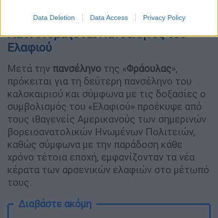
Πανσέληνος Ιουλίου/AP, Eurokinissi,INTIME (gallery)
Data Deletion
Data Access
Privacy Policy
Γιατί ονομάζεται Πανσέληνος του
Ελαφιού
Μετά την
πανσέληνο
της «
Φράουλας
»,
πρόκειται για τη δεύτερη πανσέληνο του
καλοκαιριού και σύμφωνα με τις δοξασίες ο
συμβολισμός του «Ελαφιού» προέκυψε από
τους ιθαγενείς Αμερικανούς των σημερινών
βορειοανατολικών Ηνωμένων Πολιτειών,
καθώς σύμφωνα με την παράδοση κάθε
χρόνο τέτοια εποχή, εμφανίζονταν τα νέα
κέρατα των αρσενικών ελαφιών στο μέτωπό
τους.
Διαβάστε ακόμη