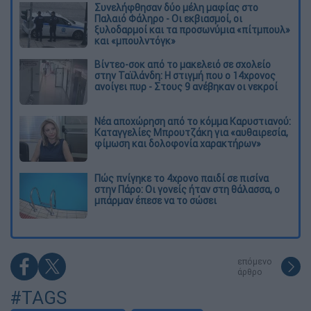
Συνελήφθησαν δύο μέλη μαφίας στο
Παλαιό Φάληρο - Οι εκβιασμοί, οι
ξυλοδαρμοί και τα προσωνύμια «πίτμπουλ»
και «μπουλντόγκ»
Βίντεο-σοκ από το μακελειό σε σχολείο
στην Ταϊλάνδη: Η στιγμή που ο 14χρονος
ανοίγει πυρ - Στους 9 ανέβηκαν οι νεκροί
Νέα αποχώρηση από το κόμμα Καρυστιανού:
Καταγγελίες Μπρουτζάκη για «αυθαιρεσία,
φίμωση και δολοφονία χαρακτήρων»
Πώς πνίγηκε το 4χρονο παιδί σε πισίνα
στην Πάρο: Οι γονείς ήταν στη θάλασσα, ο
μπάρμαν έπεσε να το σώσει
επόμενο
άρθρο
#TAGS