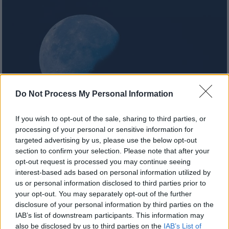
Do Not Process My Personal Information
If you wish to opt-out of the sale, sharing to third parties, or
processing of your personal or sensitive information for
Ελλάδα
|
30.05.2026 14:07
targeted advertising by us, please use the below opt-out
section to confirm your selection. Please note that after your
Πανσέληνος Μαΐου: Πότε και πώς θα
opt-out request is processed you may continue seeing
απολαύσουμε το εντυπωσιακό «Μπλε
interest-based ads based on personal information utilized by
Φεγγάρι»
us or personal information disclosed to third parties prior to
your opt-out. You may separately opt-out of the further
Το ραντεβού με το φαινόμενο έχει δοθεί για
disclosure of your personal information by third parties on the
τις 31 Μαΐου - Τι ακριβώς σημαίνει όμως ο
IAB’s list of downstream participants. This information may
όρος «Μπλε Σελήνη», τον οποίο έχει
also be disclosed by us to third parties on the
IAB’s List of