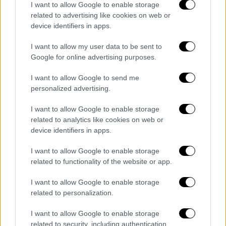
I want to allow Google to enable storage
Θα είναι μια από τις μικρότερες του έτους
related to advertising like cookies on web or
device identifiers in apps.
I want to allow my user data to be sent to
Google for online advertising purposes.
I want to allow Google to send me
personalized advertising.
I want to allow Google to enable storage
related to analytics like cookies on web or
device identifiers in apps.
I want to allow Google to enable storage
related to functionality of the website or app.
I want to allow Google to enable storage
related to personalization.
Ελλάδα
|
01.05.2026 15:22
Απόψε η «Πανσέληνος των Λουλουδιών»:
I want to allow Google to enable storage
Τι ώρα θα κορυφωθεί το φαινόμενο
related to security, including authentication