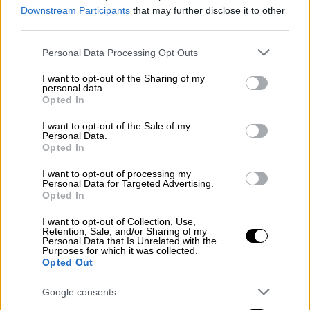
καθιερώσει και η NASA;
Downstream Participants
that may further disclose it to other
third parties.
Please note that this website/app uses one or more Google
Personal Data Processing Opt Outs
services and may gather and store information including but
not limited to your visit or usage behaviour. You may click to
I want to opt-out of the Sharing of my
personal data.
grant or deny consent to Google and its third-party tags to
Opted In
use your data for below specified purposes in below Google
consent section.
I want to opt-out of the Sale of my
Personal Data.
Opted In
I want to opt-out of processing my
Personal Data for Targeted Advertising.
Opted In
I want to opt-out of Collection, Use,
Retention, Sale, and/or Sharing of my
Personal Data that Is Unrelated with the
Purposes for which it was collected.
Opted Out
Ελλάδα
|
25.05.2026 10:15
Πανσέληνος Μαΐου 2026: Πότε θα δούμε
Google consents
την «Μπλε Σελήνη»