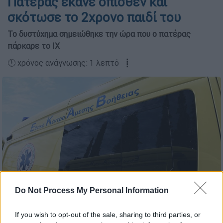
Πατέρας έκανε όπισθεν και
σκότωσε το 2χρονο παιδί του
Το δυστύχημα σημειώθηκε την ώρα που ο πατέρας
πάρκαρε το ΙΧ
🕛 χρόνος ανάγνωσης: 1 λεπτό ┋
Do Not Process My Personal Information
ΕΚΑΒ (ΤΑΤΙΑΝΑ ΜΠΟΛΑΡΗ/EUROKINISSI)
If you wish to opt-out of the sale, sharing to third parties, or