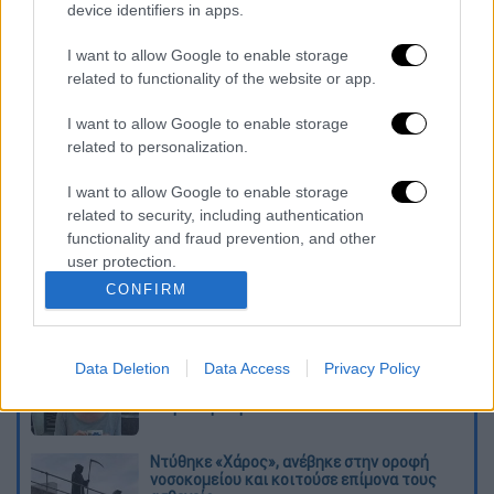
device identifiers in apps.
νοσοκομείο του Αγρινίου, όπου όμως οι
γιατροί δεν κατάφεραν να το κρατήσουν στη
I want to allow Google to enable storage
ζωή και
επιβεβαίωσαν τον θάνατό του
. Οι
related to functionality of the website or app.
ακριβείς συνθήκες υπό τις οποίες
I want to allow Google to enable storage
σημειώθηκε το δυστύχημα
ερευνώνται από
related to personalization.
τις Αρχές
, ενώ στο σημείο επικράτησε
πανικός και θλίψη.
I want to allow Google to enable storage
related to security, including authentication
Διαβάστε ακόμη
functionality and fraud prevention, and other
user protection.
Εκτελέσεις, συλλήψεις και νέοι
CONFIRM
περιορισμοί: Το Ιράν σκληραίνει τη γραμμή
στο εσωτερικό εν μέσω πολέμου
Data Deletion
Data Access
Privacy Policy
Η πρώτη δήλωση της οικογένειας της
38χρονης Βρετανίδας που δολοφονήθηκε
στην Κυψέλη
Ντύθηκε «Χάρος», ανέβηκε στην οροφή
νοσοκομείου και κοιτούσε επίμονα τους