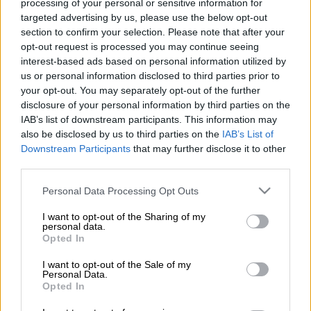
processing of your personal or sensitive information for
targeted advertising by us, please use the below opt-out
Προσθέστε το ΕΘΝΟΣ στη Google
section to confirm your selection. Please note that after your
opt-out request is processed you may continue seeing
interest-based ads based on personal information utilized by
Σοκ έχει προκαλέσει στο
Αγρίνιο
μια
us or personal information disclosed to third parties prior to
ανείπωτη οικογενειακή τραγωδία, καθώς ένα
your opt-out. You may separately opt-out of the further
δίχρονο αγοράκι
έχασε τη ζωή του όταν
disclosure of your personal information by third parties on the
παρασύρθηκε
από το αυτοκίνητο του ίδιου
IAB’s list of downstream participants. This information may
also be disclosed by us to third parties on the
IAB’s List of
του πατέρα του
.
Downstream Participants
that may further disclose it to other
third parties.
Το
τραγικό περιστατικό
σημειώθηκε το
απόγευμα της Παρασκευής (11/07), σύμφωνα
Please note that this website/app uses one or more Google
Personal Data Processing Opt Outs
services and may gather and store information including but
με πληροφορίες που μεταδίδει το
not limited to your visit or usage behaviour. You may click to
I want to opt-out of the Sharing of my
agrinionews
.gr
.
personal data.
grant or deny consent to Google and its third-party tags to
Opted In
use your data for below specified purposes in below Google
consent section.
ΔΙΑΒΑΣΤΕ ΕΠΙΣΗΣ
I want to opt-out of the Sale of my
Personal Data.
Opted In
Ελλάδα
|
07.07.2025 08:10