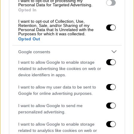
Μαρτυρίες εμπλέκουν μαύρο ΙΧ στο
I want to opt-out of processing my
Personal Data for Targeted Advertising.
τροχαίο δυστύχημα του Αγρινίου -
Opted In
«Μας χτύπησε από το αντίθετο
I want to opt-out of Collection, Use,
ρεύμα»
Retention, Sale, and/or Sharing of my
Personal Data that Is Unrelated with the
Purposes for which it was collected.
Opted Out
Ελλάδα
|
07.07.2025 21:27
Αγρίνιο: Βαθιά οδύνη στην κηδεία του
Google consents
21χρονου Θανάση που σκοτώθηκε
I want to allow Google to enable storage
στο σοκαριστικό τροχαίο
related to advertising like cookies on web or
device identifiers in apps.
I want to allow my user data to be sent to
Το δυστύχημα φέρεται να συνέβη τη στιγμή
Google for online advertising purposes.
που ο πατέρας
πάρκαρε το ΙΧ
του, χωρίς να
I want to allow Google to send me
αντιληφθεί την παρουσία του μικρού παιδιού
personalized advertising.
στον χώρο.
I want to allow Google to enable storage
Το αγόρι
μεταφέρθηκε άμεσα
στο
related to analytics like cookies on web or