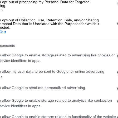
κών φαινομένων που παρατηρούνται στο
to opt-out of processing my Personal Data for Targeted
ing.
δάφους.
In
ατοποιήθηκε στο δημαρχείο, εξετάστηκαν η
o opt-out of Collection, Use, Retention, Sale, and/or Sharing
ersonal Data that Is Unrelated with the Purposes for which it
ίη
Περιφέρεια Αττικής
και η
lected.
Out
εων που έχει ανάγκη η τοπική κοινωνία
consents
φέρεια
Αττικής
, στο πλαίσιο της ολιστικής
o allow Google to enable storage related to advertising like cookies on
έργων μείζονος σημασίας μέχρι το τέλος
evice identifiers in apps.
 10,9 εκατ. ευρώ προκειμένου να
o allow my user data to be sent to Google for online advertising
ικανοποιήσουν χρόνια αιτήματα των
s.
τά είναι η επισκευή και αποκατάσταση
οδρομίου με τη σχετική οδική πρόσβαση, οι
to allow Google to send me personalized advertising.
ν, η ολοκλήρωση του δικτύου αποχέτευσης,
ης υδάτων και αστικών λυμάτων.
o allow Google to enable storage related to analytics like cookies on
evice identifiers in apps.
νοδευόμενος από
τον
δήμαρχο, επισκέφθηκε
o allow Google to enable storage related to functionality of the website