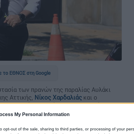
 το ΕΘΝΟΣ στη Google
στασία των πρανών της παραλίας Αυλάκι
χης Αττικής,
Νίκος Χαρδαλιάς
και ο
 την ευκαιρία της επίσκεψης του πρώτου
ματοδοτούμενων από την Περιφέρεια έργων
ocess My Personal Information
to opt-out of the sale, sharing to third parties, or processing of your per
ισμού 393.534 ευρώ, «αφορά μία από τις