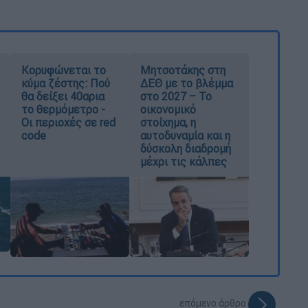
Κορυφώνεται το
Μητσοτάκης στη
κύμα ζέστης: Πού
ΔΕΘ με το βλέμμα
θα δείξει 40αρια
στο 2027 – Το
το θερμόμετρο -
οικονομικό
Οι περιοχές σε red
στοίχημα, η
code
αυτοδυναμία και η
δύσκολη διαδρομή
μέχρι τις κάλπες
επόμενο άρθρο