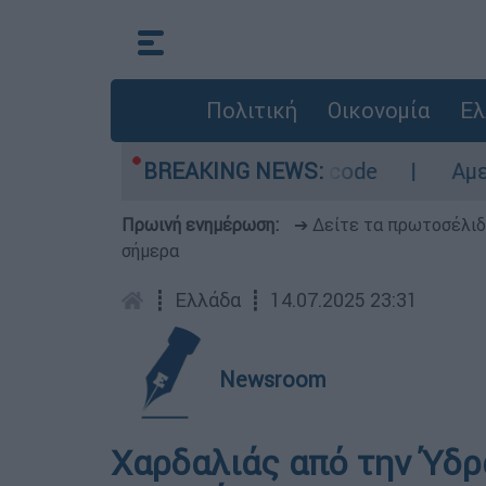
Πολιτική
Οικονομία
Ελ
 Οι περιοχές σε red code
BREAKING NEWS:
Αμερικανικός σ
Πρωινή ενημέρωση:
➔ Δείτε τα πρωτοσέλι
σήμερα
┋
Ελλάδα
┋
14.07.2025 23:31
Newsroom
Χαρδαλιάς από την Ύδρα