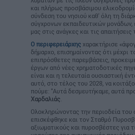
λυμάτων με τις πλέον σύγχρονες προ
και πλήρως προσβάσιμου ελικοδρομί
σύνδεση του νησιού καθ' όλη τη διάρκ
σύγχρονων εκπαιδευτικών μονάδων, ε
μας στις ανάγκες και τις απαιτήσεις
Ο περιφερειάρχης
χαρακτήρισε «άψογ
δήμαρχο, επισημαίνοντας ότι μέχρι τ
επιπρόσθετες παρεμβάσεις, προκειμέ
έργων από νέες χρηματοδοτικές πηγέ
είναι και η τελευταία ουσιαστική έν
αυτό, στο τέλος του 2028, να κοιτάξ
πούμε: "Αυτά δεσμευτήκαμε, αυτά προ
Χαρδαλιάς
.
Ολοκληρώνοντας την περιοδεία του 
επισκέφθηκε και τον Σταθμό Πυροσβε
αξιωματικούς και πυροσβέστες για τ