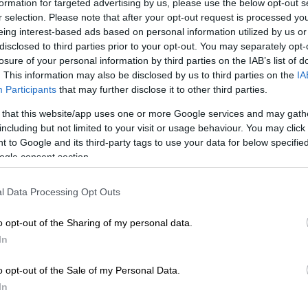
formation for targeted advertising by us, please use the below opt-out s
λίες του νησιού, η οποία το καλοκαίρι του
r selection. Please note that after your opt-out request is processed y
 σε κατοίκους και επισκέπτες», ανέφερε ο
eing interest-based ads based on personal information utilized by us or
disclosed to third parties prior to your opt-out. You may separately opt-
κτήρισε τιμητική για το νησί την παρουσία
losure of your personal information by third parties on the IAB’s list of
ε την πείρα και αποτελεσματικότητα
. This information may also be disclosed by us to third parties on the
IA
ύσει τα προβλήματα μας, να δώσει λύσεις
Participants
that may further disclose it to other third parties.
ας. Τον ευχαριστούμε από καρδιάς και τα
 that this website/app uses one or more Google services and may gath
including but not limited to your visit or usage behaviour. You may click 
 to Google and its third-party tags to use your data for below specifi
ogle consent section.
l Data Processing Opt Outs
της εφόδου της ΕΛΑΣ για τη σύλληψη
o opt-out of the Sharing of my personal data.
 Μενίδι
In
o opt-out of the Sale of my Personal Data.
In
υς πόρους
της
Περιφέρειας
κ
αι στοχεύει