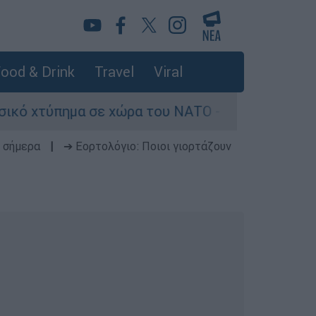
ood & Drink
Travel
Viral
α σε χώρα του ΝΑΤΟ - Τα βασικά σενάρια έως το
 σήμερα
|
➔ Εορτολόγιο: Ποιοι γιορτάζουν