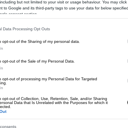
including but not limited to your visit or usage behaviour. You may click 
 to Google and its third-party tags to use your data for below specifi
ogle consent section.
l Data Processing Opt Outs
o opt-out of the Sharing of my personal data.
In
o opt-out of the Sale of my Personal Data.
In
to opt-out of processing my Personal Data for Targeted
 το ΕΘΝΟΣ στη Google
ing.
In
μετά τις 22:00 το βράδυ της Πέμπτης (31/7)
o opt-out of Collection, Use, Retention, Sale, and/or Sharing
ersonal Data that Is Unrelated with the Purposes for which it
lected.
Out
consents