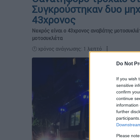
Συγκρούστηκαν δυο μηχ
43χρονος
Νεκρός είναι ο 43χρονος αναβάτης μοτοσυκλέ
μοτοσυκλέτα
🕛 χρόνος ανάγνωσης: 1 λεπτό ┋
Do Not Pr
If you wish 
sensitive in
confirm you
continue se
information 
further disc
participants
Downstream 
Please note