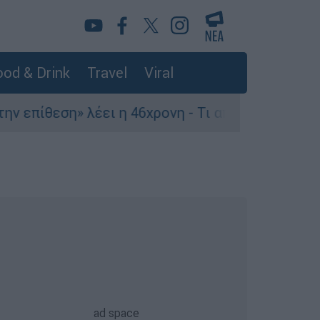
od & Drink
Travel
Viral
πίθεση» λέει η 46χρονη - Τι αποκάλυψε στους ασ