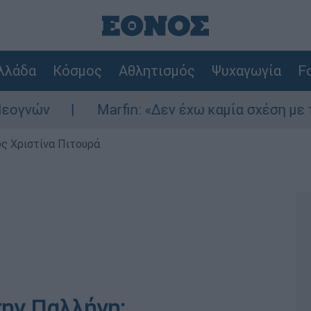
λλάδα
Κόσμος
Αθλητισμός
Ψυχαγωγία
Fo
ν
Marfin: «Δεν έχω καμία σχέση με την ε
ς Χριστίνα Πιτουρά
ην Παλλήνη: