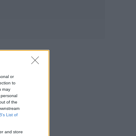
sonal or
ection to
ou may
 personal
out of the
 downstream
B’s List of
er and store