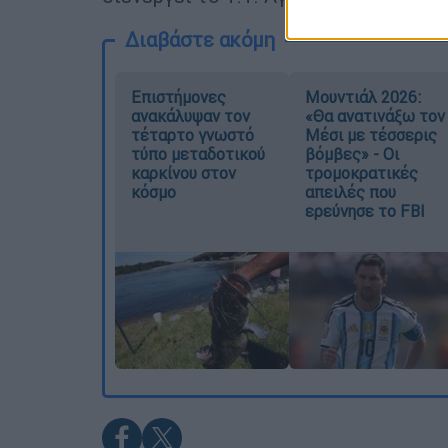
Διαβάστε ακόμη
Επιστήμονες
Μουντιάλ 2026:
ανακάλυψαν τον
«Θα ανατινάξω τον
τέταρτο γνωστό
Μέσι με τέσσερις
τύπο μεταδοτικού
βόμβες» - Οι
καρκίνου στον
τρομοκρατικές
κόσμο
απειλές που
ερεύνησε το FBI