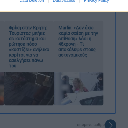
Data Deletion
Data Access
Privacy Policy
Φρίκη στην Κρήτη:
Marfin: «Δεν έχω
Τουρίστας μπήκε
καμία σχέση με την
σε κατάστημα και
επίθεση» λέει η
ρώτησε πόσο
46χρονη - Τι
«κοστίζει» ανήλικο
αποκάλυψε στους
κορίτσι για να
αστυνομικούς
ασελγήσει πάνω
του
επόμενο άρθρο