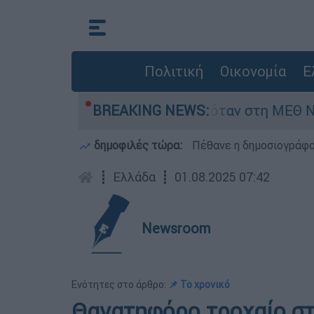
Πολιτική
Οικονομία
Ε
ρέφος 8 ημερών - Νοσηλευόταν στη ΜΕΘ Νεογνώ
BREAKING NEWS:
δημοφιλές τώρα:
Πέθανε η δημοσιογράφο
┋
Ελλάδα
┋
01.08.2025 07:42
Newsroom
Ενότητες στο άρθρο:
📌 Το χρονικό
Θανατηφόρο τροχαίο στ