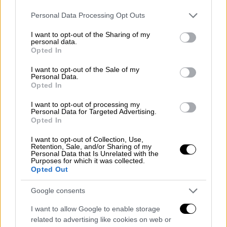
επιβάτες σε 14 δρομολόγια.
Please note that this website/app uses one or more Google
Personal Data Processing Opt Outs
services and may gather and store information including but
not limited to your visit or usage behaviour. You may click to
I want to opt-out of the Sharing of my
personal data.
grant or deny consent to Google and its third-party tags to
Opted In
use your data for below specified purposes in below Google
consent section.
I want to opt-out of the Sale of my
Personal Data.
Opted In
I want to opt-out of processing my
Personal Data for Targeted Advertising.
Opted In
I want to opt-out of Collection, Use,
Retention, Sale, and/or Sharing of my
Ομαλά εξελίχθηκε η κυκλοφορία στα
διόδια
Personal Data that Is Unrelated with the
Purposes for which it was collected.
της Ελευσίνας. Σύμφωνα με τελευταία
Opted Out
στοιχεία,
39.000 οχήματα έχουν περάσει
από
τα διόδια της Ελευσίνας από τα μεσάνυχτα
Google consents
έως τις 18:00 το χθες απόγευμα, ενώ το
I want to allow Google to enable storage
αντίστοιχο νούμερο στα διόδια των
related to advertising like cookies on web or