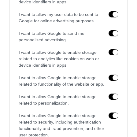
Αφιδνών είναι λίγο παραπάνω από
35.000
device identifiers in apps.
οχήματα
, με τους υπευθύνους να εκτιμούν
I want to allow my user data to be sent to
ότι η κυκλοφορία θα αυξηθεί τις επόμενες
Google for online advertising purposes.
ώρες και πολύ περισσότερο να αυξηθεί και
κατά τη διάρκεια της σημερινής ημέρας.
I want to allow Google to send me
personalized advertising.
Αυξημένη κίνηση και στη
I want to allow Google to enable storage
Θεσσαλονίκη
related to analytics like cookies on web or
device identifiers in apps.
Παρόμοια εικόνα επικρατεί και στο λιμάνι
της
Θεσσαλονίκης
, καθώς ταξιδιώτες από τη
I want to allow Google to enable storage
Βόρεια Ελλάδα αλλά και τουρίστες από τα
related to functionality of the website or app.
Βαλκάνια περιμένουν να ανέβουν στο πλοίο
I want to allow Google to enable storage
για Σποράδες.
related to personalization.
Από το χθες πρωί
χιλιάδες οχήματα
I want to allow Google to enable storage
αναχωρούν από την Θεσσαλονίκη με
related to security, including authentication
προορισμό τις γύρω παραλίες. Ωστόσο,
functionality and fraud prevention, and other
user protection.