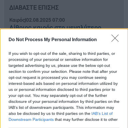
ΔΙΑΒΑΣΤΕ ΕΠΙΣΗΣ
Καιρός
|
02.08.2025 07:00
Αίθριος καιρός στο μεγαλύτερο
μέρος της χώρας - Ισχυροί άνεμοι στο
Do Not Process My Personal Information
Αιγαίο
If you wish to opt-out of the sale, sharing to third parties, or
processing of your personal or sensitive information for
targeted advertising by us, please use the below opt-out
Ειδικότερα,
40.000 επιβάτες αναχώρησαν
section to confirm your selection. Please note that after your
την Παρασκευή
(1/8) από Πειραιά, Ραφήνα
opt-out request is processed you may continue seeing
interest-based ads based on personal information utilized by
και Λαύριο. Μάλιστα, μόνο από τον Πειραιά
us or personal information disclosed to third parties prior to
εκτελέστηκαν 25 δρομολόγια με 31.000
your opt-out. You may separately opt-out of the further
ταξιδιώτες. Για τον Αργοσαρωνικό
disclosure of your personal information by third parties on the
πραγματοποιήθηκαν 53 αναχωρήσεις πλοίων.
IAB’s list of downstream participants. This information may
also be disclosed by us to third parties on the
IAB’s List of
Από τη Ραφήνα έφυγαν 8.700 επιβάτες σε 9
Downstream Participants
that may further disclose it to other
δρομολόγια, ενώ από το Λαύριο 3.900
third parties.