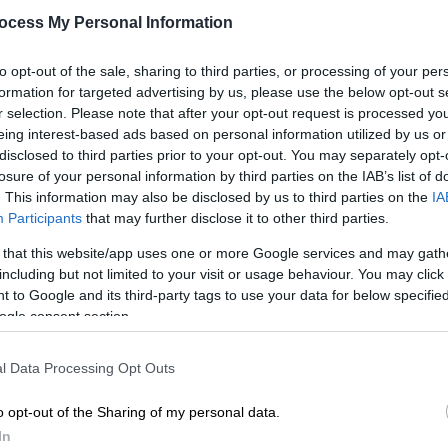
ασφάλειας δεν υπάρχει απολύτως
ocess My Personal Information
καμία ανοχή»
Η ανάρτηση του υπουργού Ναυτιλίας
to opt-out of the sale, sharing to third parties, or processing of your per
και Νησιωτικής Πολιτικής
formation for targeted advertising by us, please use the below opt-out s
r selection. Please note that after your opt-out request is processed y
eing interest-based ads based on personal information utilized by us or
disclosed to third parties prior to your opt-out. You may separately opt-
losure of your personal information by third parties on the IAB’s list of
. This information may also be disclosed by us to third parties on the
IA
Participants
that may further disclose it to other third parties.
Ελλάδα
|
21.07.2026 11:30
Ατύχημα στο λιμάνι της Σούδας:
 that this website/app uses one or more Google services and may gath
including but not limited to your visit or usage behaviour. You may click 
Εμπορικό πλοίο συγκρούστηκε με
 to Google and its third-party tags to use your data for below specifi
επιβατικό - Καρέ καρέ η στιγμή σε
ogle consent section.
βίντεο
Δεν υπήρξε κάποιος τραυματισμός
l Data Processing Opt Outs
o opt-out of the Sharing of my personal data.
In