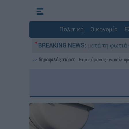
Πολιτική
Οικονομία
Ε
το Πόρτο Γερμανό μετά τη φωτιά - Αγώνας για α
BREAKING NEWS:
δημοφιλές τώρα:
Επιστήμονες ανακάλυψα