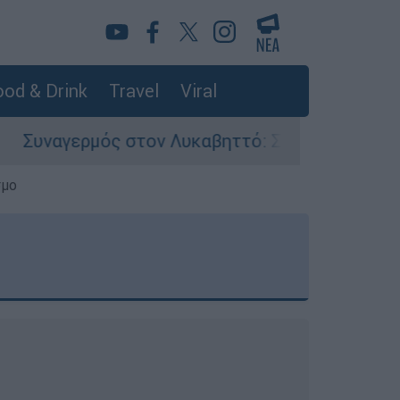
od & Drink
Travel
Viral
στον Λυκαβηττό: Σορός σε προχωρημένη σήψη ε
σμο