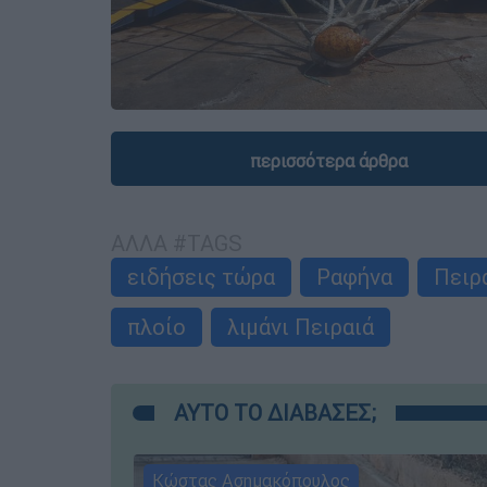
περισσότερα άρθρα
ΑΛΛΑ #TAGS
ειδήσεις τώρα
Ραφήνα
Πειρ
πλοίο
λιμάνι Πειραιά
ΑΥΤΟ ΤΟ ΔΙΑΒΑΣΕΣ;
Κώστας Ασημακόπουλος