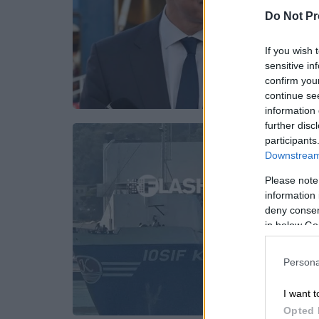
Do Not Pr
If you wish 
sensitive in
confirm you
continue se
information 
further disc
participants
Downstream 
Please note
information 
deny consent
in below Go
Persona
I want t
Opted 