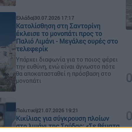
Ελλάδα
|
30.07.2026 17:17
Κατολίσθηση στη Σαντορίνη
έκλεισε το μονοπάτι προς το
Παλιό Λιμάνι - Μεγάλες ουρές στο
τελεφερίκ
Υπάρχει διαφωνία για το ποιος φέρει
την ευθύνη, ενώ είναι άγνωστο πότε
θα αποκατασταθεί η πρόσβαση στο
μονοπάτι
Πολιτική
|
21.07.2026 19:21
Κικίλιας για σύγκρουση πλοίων
στο λιμάνι της Σούδας: «Σε θέματα