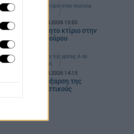
ΟΣΠΑΣΜΑΤΑ...
|
08.08.2026 13:55
ωτιά σε ακατοίκητο κτίριο στην
λατεία Κουμουνδούρου
ΟΣΠΑΣΜΑΤΑ...
|
07.08.2026 14:13
νησυχία για την έξαρση της
ρίπης Α σε τουριστικούς
ροορισμούς