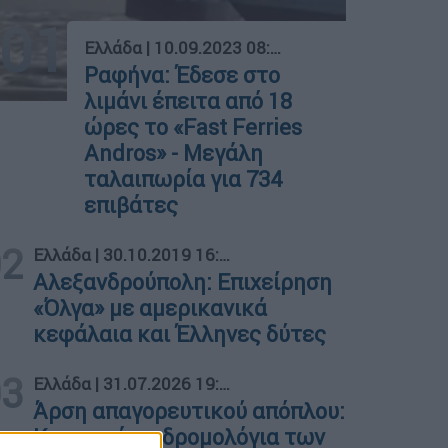
01
Ελλάδα
|
10.09.2023 08:05
Ραφήνα: Έδεσε στο
λιμάνι έπειτα από 18
ώρες το «Fast Ferries
Andros» - Μεγάλη
ταλαιπωρία για 734
επιβάτες
02
Ελλάδα
|
30.10.2019 16:17
Αλεξανδρούπολη: Επιχείρηση
«Όλγα» με αμερικανικά
κεφάλαια και Έλληνες δύτες
03
Ελλάδα
|
31.07.2026 19:39
Άρση απαγορευτικού απόπλου:
Κανονικά τα δρομολόγια των