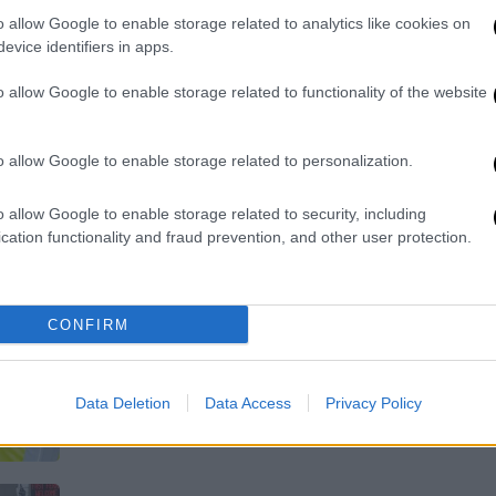
Με σύνθημα «Όχι στο ξέπλυμα της
o allow Google to enable storage related to analytics like cookies on
γενοκτονίας μέσω του τουρισμού»
evice identifiers in apps.
υποδέχτηκαν δεκάδες διαδηλωτές
ΑΠ
o allow Google to enable storage related to functionality of the website
Φ
π
o allow Google to enable storage related to personalization.
Ελλάδα
|
07.07.2026 12:20
ΟΛΘ Α.Ε.: Το έργο επέκτασης του
o allow Google to enable storage related to security, including
cation functionality and fraud prevention, and other user protection.
Προβλήτα 6 επισκέφθηκε ο Β.
ΑΠ
Κικίλιας
Α
Στον υπουργό παρουσιάστηκε,
γ
CONFIRM
παράλληλα, η συνολική αναπτυξιακή
π
στρατηγική της ΟΛΘ Α.Ε. και το
ευρύτερο επενδυτικό πρόγραμμα του
Data Deletion
Data Access
Privacy Policy
λιμένα Θεσσαλονίκης