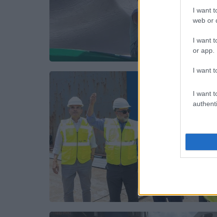
I want t
web or d
I want t
or app.
I want t
I want t
authenti