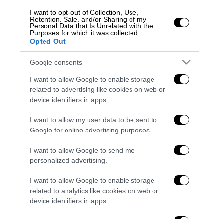
Η
Λένα
Σαμαρά
νοσηλευόταν στον
I want to opt-out of Collection, Use,
Ευαγγελισμό
, όπου είχε μεταφερθεί από το
Retention, Sale, and/or Sharing of my
Personal Data that Is Unrelated with the
Σισμανόγλειο Νοσοκομείο,
λόγω
Purposes for which it was collected.
επιδείνωσης της κατάστασής της. Οι γιατροί
Opted Out
κατέβαλαν υπεράνθρωπες προσπάθειες,
Google consents
αλλά δυστυχώς δεν κατάφεραν να την
κρατήσουν στη ζωή.
I want to allow Google to enable storage
related to advertising like cookies on web or
Τραγικές φιγούρες η
μητέρα
και ο
πατέρας
device identifiers in apps.
της
που βρίσκονταν συνεχώς στο πλευρό
I want to allow my user data to be sent to
της.
Google for online advertising purposes.
Η
Λένα
Σαμαρά
ολοκλήρωσε τις σπουδές της
I want to allow Google to send me
personalized advertising.
στο
Πανεπιστήμιο City στο Λονδίνο,
ως
Πολιτικός
Μηχανικός
, ακολουθώντας τα
I want to allow Google to enable storage
βήματα της μητέρας της
Γεωργίας
Κρητικού
,
related to analytics like cookies on web or
ενώ είχε αποφοιτήσει το 2008 από το
device identifiers in apps.
Κολέγιο Αθηνών
.