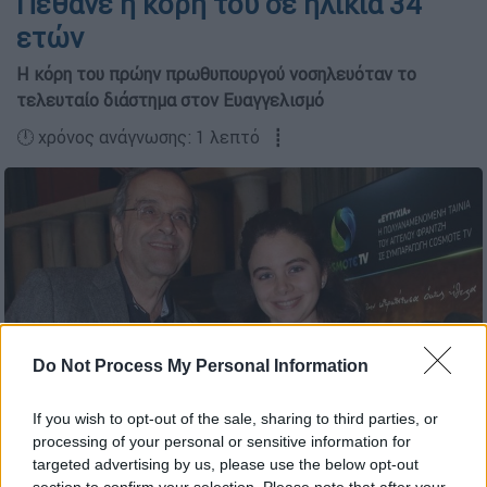
Πέθανε η κόρη του σε ηλικία 34
ετών
Η κόρη του πρώην πρωθυπουργού νοσηλευόταν το
τελευταίο διάστημα στον Ευαγγελισμό
🕛 χρόνος ανάγνωσης: 1 λεπτό ┋
Do Not Process My Personal Information
If you wish to opt-out of the sale, sharing to third parties, or
processing of your personal or sensitive information for
Λένα Σαμαρά (eurokinissi)
targeted advertising by us, please use the below opt-out