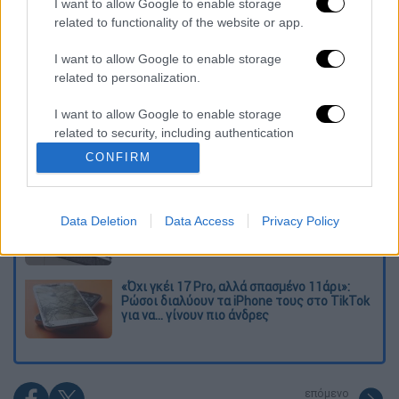
I want to allow Google to enable storage
related to functionality of the website or app.
Διαβάστε ακόμη
I want to allow Google to enable storage
Εκτελέσεις, συλλήψεις και νέοι
related to personalization.
περιορισμοί: Το Ιράν σκληραίνει τη γραμμή
στο εσωτερικό εν μέσω πολέμου
I want to allow Google to enable storage
related to security, including authentication
Η πρώτη δήλωση της οικογένειας της
functionality and fraud prevention, and other
38χρονης Βρετανίδας που δολοφονήθηκε
CONFIRM
στην Κυψέλη
user protection.
Ντύθηκε «Χάρος», ανέβηκε στην οροφή
Data Deletion
Data Access
Privacy Policy
νοσοκομείου και κοιτούσε επίμονα τους
ασθενείς
«Όχι γκέι 17 Pro, αλλά σπασμένο 11άρι»:
Ρώσοι διαλύουν τα iPhone τους στο TikTok
για να... γίνουν πιο άνδρες
επόμενο