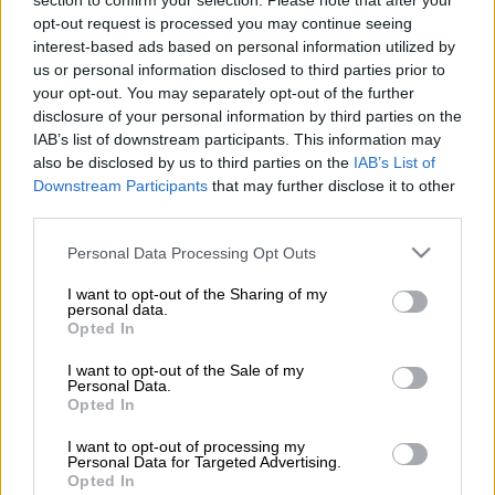
section to confirm your selection. Please note that after your
opt-out request is processed you may continue seeing
Προσθέστε το ΕΘΝΟΣ στη Google
interest-based ads based on personal information utilized by
us or personal information disclosed to third parties prior to
your opt-out. You may separately opt-out of the further
Θρήνος και θλίψη για την οικογένεια του
disclosure of your personal information by third parties on the
Αντώνη
Σαμαρά
από την απώλεια της
IAB’s list of downstream participants. This information may
34χρονης κόρης του.
also be disclosed by us to third parties on the
IAB’s List of
Downstream Participants
that may further disclose it to other
third parties.
ΔΙΑΒΑΣΤΕ ΕΠΙΣΗΣ
Please note that this website/app uses one or more Google
Personal Data Processing Opt Outs
services and may gather and store information including but
Ελλάδα
|
07.08.2025 22:46
not limited to your visit or usage behaviour. You may click to
I want to opt-out of the Sharing of my
«Κόκκινος συναγερμός» για
personal data.
grant or deny consent to Google and its third-party tags to
Opted In
πυρκαγιές για τρίτη φορά φέτος:
use your data for below specified purposes in below Google
Θυελλώδεις άνεμοι έως 9 μποφόρ σε
consent section.
I want to opt-out of the Sale of my
Personal Data.
Αττική, Εύβοια και Κεντρικό Αιγαίο
Opted In
I want to opt-out of processing my
Personal Data for Targeted Advertising.
Opted In