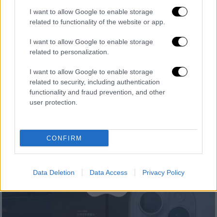
I want to allow Google to enable storage
related to functionality of the website or app.
Ελλάδα
|
07.08.2025 22:46
«Κόκκινος συναγερμός» για πυρκαγιές
I want to allow Google to enable storage
για τρίτη φορά φέτος: Θυελλώδεις
related to personalization.
άνεμοι έως 9 μποφόρ σε Αττική, Εύβοια
I want to allow Google to enable storage
και Κεντρικό Αιγαίο
related to security, including authentication
functionality and fraud prevention, and other
Κίνδυνος για απαγορευτικά αόπλου
user protection.
CONFIRM
Data Deletion
Data Access
Privacy Policy