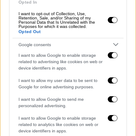
Opted In
Καλή εμφάνιση απ' τον Παναθηναϊκό
αλλά του έλειψε και πάλι το γκολ
I want to opt-out of Collection, Use,
Retention, Sale, and/or Sharing of my
απέναντι στη Σαχτάρ
Personal Data that Is Unrelated with the
Purposes for which it was collected.
Opted Out
Όλα θα κριθούν στη ρεβάνς της 14ης
Αυγούστου στην Κρακοβία
Google consents
I want to allow Google to enable storage
related to advertising like cookies on web or
device identifiers in apps.
I want to allow my user data to be sent to
Google for online advertising purposes.
I want to allow Google to send me
personalized advertising.
I want to allow Google to enable storage
related to analytics like cookies on web or
device identifiers in apps.