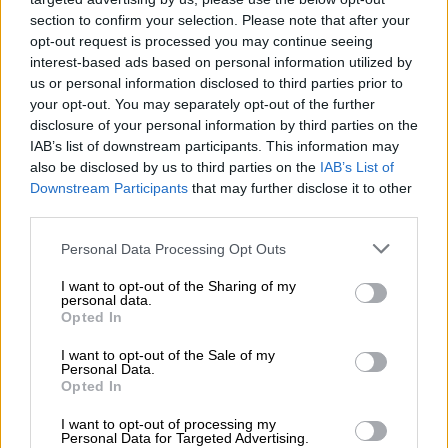
μεταναστευτικό: «Δεν είμαι η Αλίκη
section to confirm your selection. Please note that after your
στην χώρα των θαυμάτων
opt-out request is processed you may continue seeing
interest-based ads based on personal information utilized by
Τι ανέφερε η Ιταλίδα πρωθυπουργός
us or personal information disclosed to third parties prior to
your opt-out. You may separately opt-out of the further
disclosure of your personal information by third parties on the
IAB’s list of downstream participants. This information may
also be disclosed by us to third parties on the
IAB’s List of
Downstream Participants
that may further disclose it to other
third parties.
Please note that this website/app uses one or more Google
Personal Data Processing Opt Outs
services and may gather and store information including but
not limited to your visit or usage behaviour. You may click to
I want to opt-out of the Sharing of my
personal data.
grant or deny consent to Google and its third-party tags to
Opted In
use your data for below specified purposes in below Google
consent section.
I want to opt-out of the Sale of my
Personal Data.
Opted In
I want to opt-out of processing my
Personal Data for Targeted Advertising.
Αθλητισμός
|
07.08.2025 23:00