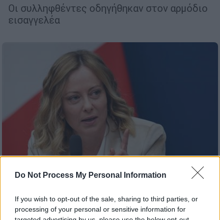
Οι συλληφθέντες οδηγήθηκαν στον αρμόδιο
εισαγγελέα
Do Not Process My Personal Information
If you wish to opt-out of the sale, sharing to third parties, or
Κόσμος
|
07.08.2025 23:01
processing of your personal or sensitive information for
Μελόνι κατά Δικαιοσύνης για το
targeted advertising by us, please use the below opt-out