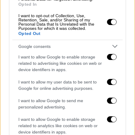
Το
Παρατηρητήριο έχει αναρτήσει χάρτες
Opted In
που αποτυπώνουν τις επιβεβαιωμένες
I want to opt-out of Collection, Use,
καταγραφές
για τον μήνα Ιούλιο. Οι μαύρες
Retention, Sale, and/or Sharing of my
κουκκίδες υποδεικνύουν τα ακριβή σημεία
Personal Data that Is Unrelated with the
Purposes for which it was collected.
όπου εντοπίστηκαν μέδουσες, ενώ οι
Opted Out
κόκκινες αποχρώσεις δείχνουν την ένταση
Google consents
της εξάπλωσής τους — όσο πιο σκούρα η
σκίαση, τόσο συχνότερη και εντονότερη η
I want to allow Google to enable storage
παρουσία τους. Στις περιοχές με πιο
related to advertising like cookies on web or
device identifiers in apps.
ανοιχτή κόκκινη απόχρωση, τα περιστατικά
είναι μεμονωμένα ή συμβαίνουν
I want to allow my user data to be sent to
περιστασιακά, επηρεαζόμενα από τα
Google for online advertising purposes.
θαλάσσια ρεύματα.
I want to allow Google to send me
personalized advertising.
I want to allow Google to enable storage
related to analytics like cookies on web or
device identifiers in apps.