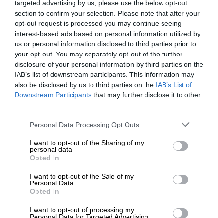
targeted advertising by us, please use the below opt-out
έχει προκαλέσει προβληματισμό
τόσο στους
section to confirm your selection. Please note that after your
επισκέπτες των παραλιών όσο και στους
opt-out request is processed you may continue seeing
υπεύθυνους φορείς, οι οποίοι
interest-based ads based on personal information utilized by
παρακολουθούν στενά τις περιοχές
us or personal information disclosed to third parties prior to
your opt-out. You may separately opt-out of the further
εμφάνισής τους.
disclosure of your personal information by third parties on the
IAB’s list of downstream participants. This information may
Το
τσίμπημα της συγκεκριμένης μέδουσας
also be disclosed by us to third parties on the
IAB’s List of
χαρακτηρίζεται ως ιδιαίτερα οδυνηρό και,
Downstream Participants
that may further disclose it to other
σε ορισμένες περιπτώσεις, μπορεί να
third parties.
αποδειχθεί επικίνδυνο για τον άνθρωπο. Οι
Please note that this website/app uses one or more Google
Personal Data Processing Opt Outs
ειδικοί συνιστούν ιδιαίτερη προσοχή και
services and may gather and store information including but
ακολουθία των προβλεπόμενων οδηγιών σε
not limited to your visit or usage behaviour. You may click to
I want to opt-out of the Sharing of my
personal data.
περίπτωση επαφής με το θαλάσσιο αυτό
grant or deny consent to Google and its third-party tags to
Opted In
use your data for below specified purposes in below Google
είδος.
consent section.
I want to opt-out of the Sale of my
Personal Data.
Ο χάρτης με τις καταγραφές για τον
Opted In
Ιούλιο
I want to opt-out of processing my
Personal Data for Targeted Advertising.