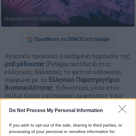
Μωβ μέδουσες (Unsplash)
Προσθέστε το ΕΘΝΟΣ στη Google
Ανησυχία προκαλεί η αυξημένη παρουσία της
μοβ
μέδουσας
(Pelagia noctiluca) στις
ελληνικές θάλασσες το φετινό καλοκαίρι,
σύμφωνα με το
Ελληνικό Παρατηρητήριο
Βιοποικιλότητας
. Ειδικότερα, μέσα στον
Ιούλιο έχουν καταγραφεί εμφανίσεις τους
στον νότιο Ευβοϊκό Κόλπο, ενώ φαίνεται
πως πλέον κινούνται προς τις Κυκλάδες και
Do Not Process My Personal Information
τον Κορινθιακό.
If you wish to opt-out of the sale, sharing to third parties, or
Η
αύξηση του πληθυσμού των μοβ μεδουσών
processing of your personal or sensitive information for