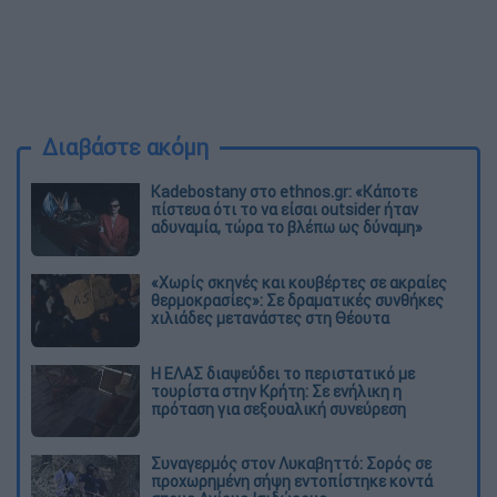
Διαβάστε ακόμη
Kadebostany στο ethnos.gr: «Κάποτε
πίστευα ότι το να είσαι outsider ήταν
αδυναμία, τώρα το βλέπω ως δύναμη»
«Χωρίς σκηνές και κουβέρτες σε ακραίες
θερμοκρασίες»: Σε δραματικές συνθήκες
χιλιάδες μετανάστες στη Θέουτα
Η ΕΛΑΣ διαψεύδει το περιστατικό με
τουρίστα στην Κρήτη: Σε ενήλικη η
πρόταση για σεξουαλική συνεύρεση
Συναγερμός στον Λυκαβηττό: Σορός σε
προχωρημένη σήψη εντοπίστηκε κοντά