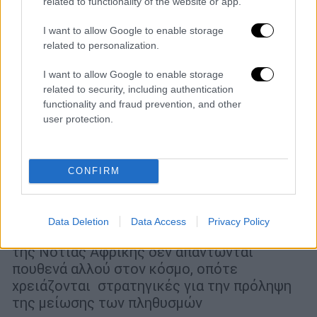
related to functionality of the website or app.
I want to allow Google to enable storage
related to personalization.
I want to allow Google to enable storage
related to security, including authentication
functionality and fraud prevention, and other
Κόσμος
|
11.05.2022 22:30
user protection.
Τα ξεχασμένα ψάρια του κόσμου:
Εντυπωσιακές υποβρύχιες
φωτογραφίες αναδεικνύουν ένα από τα
CONFIRM
πιο απειλούμενα οικοσυστήματα στον
κόσμο
Data Deletion
Data Access
Privacy Policy
Τα μισά από τα είδη ψαριών γλυκού νερού
της Νότιας Αφρικής δεν απαντώνται
πουθενά αλλού στον κόσμο, οπότε
χρειάζονται στρατηγικές για την πρόληψη
της μείωσης των πληθυσμών