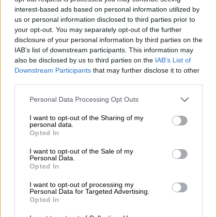
του Οργανισμού Φυσικού Περιβάλλοντος και
interest-based ads based on personal information utilized by
Κλιματικής Αλλαγής, συνολικού
us or personal information disclosed to third parties prior to
προϋπολογισμού 258.000 ευρώ και με
your opt-out. You may separately opt-out of the further
disclosure of your personal information by third parties on the
διάρκεια 18 μηνών, προβλέπει την
IAB’s list of downstream participants. This information may
καταγραφή της χλωρίδας και της πανίδας σε
also be disclosed by us to third parties on the
IAB’s List of
συνολικά είκοσι αρχαιολογικούς χώρους
Downstream Participants
that may further disclose it to other
third parties.
Please note that this website/app uses one or more Google
Personal Data Processing Opt Outs
services and may gather and store information including but
not limited to your visit or usage behaviour. You may click to
I want to opt-out of the Sharing of my
personal data.
grant or deny consent to Google and its third-party tags to
Opted In
use your data for below specified purposes in below Google
consent section.
I want to opt-out of the Sale of my
Personal Data.
Opted In
I want to opt-out of processing my
Personal Data for Targeted Advertising.
Opted In