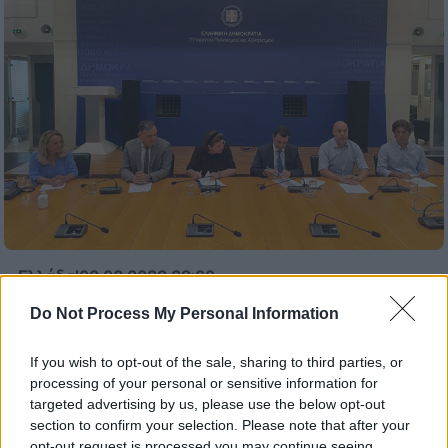
Ελλάδα
|
02.08.2022 23:00
Καταγράφεται η σπάνια τοπική
Do Not Process My Personal Information
βιοποικιλότητα 20 αρχαιολογικών
χώρων
If you wish to opt-out of the sale, sharing to third parties, or
processing of your personal or sensitive information for
Η Προγραμματική Σύμβαση μεταξύ του
targeted advertising by us, please use the below opt-out
ΥΠΠΟΑ, του ΥΠΕΝ, του Εθνικού και
section to confirm your selection. Please note that after your
Καποδιστριακού Πανεπιστημίου Αθηνών και
opt-out request is processed you may continue seeing