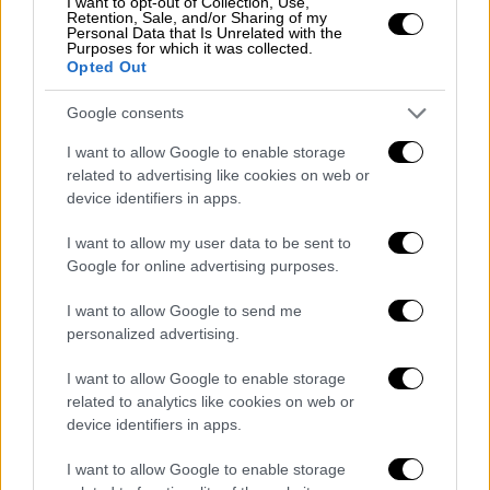
I want to opt-out of Collection, Use,
Retention, Sale, and/or Sharing of my
Personal Data that Is Unrelated with the
Purposes for which it was collected.
Κόσμος
|
04.06.2022 17:11
Opted Out
Ευλογιά των πιθήκων: Γιατί η κλιματική
Google consents
κρίση και η κρίση βιοποικιλότητας
δείχνουν ότι πρέπει να περιμένουμε και
I want to allow Google to enable storage
άλλους τέτοιους ιούς
related to advertising like cookies on web or
device identifiers in apps.
«Έχει προεκτάσεις, άλλοτε προβλέψιμες και
άλλοτε μη προβλέψιμες», δήλωσε
I want to allow my user data to be sent to
επιστήμονας για την κλιματική αλλαγή
Google for online advertising purposes.
I want to allow Google to send me
personalized advertising.
I want to allow Google to enable storage
related to analytics like cookies on web or
device identifiers in apps.
I want to allow Google to enable storage