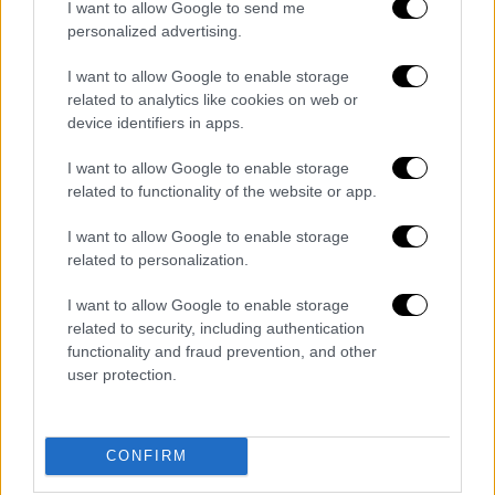
Στην πατρίδα του Shelton, τα οικοσυστήματα
I want to allow Google to send me
personalized advertising.
των ποταμών χρειάζονται επειγόντως
προστασία. Τα ψάρια του γλυκού νερού είναι
I want to allow Google to enable storage
η πιο απειλούμενη ομάδα ειδών στη
Νότια
related to analytics like cookies on web or
Αφρική
και οι υγρότοποι και τα ποτάμια
device identifiers in apps.
δέχονται μεγαλύτερη πίεση από
I want to allow Google to enable storage
οποιοδήποτε άλλο οικοσύστημα, σύμφωνα
related to functionality of the website or app.
με την
εθνική αξιολόγηση της
βιοποικιλότητας του 2018
. Η έκθεση
I want to allow Google to enable storage
related to personalization.
σημειώνει ότι τα μισά από τα είδη ψαριών
γλυκού νερού της Νότιας Αφρικής δεν
I want to allow Google to enable storage
απαντώνται πουθενά αλλού στον κόσμο,
related to security, including authentication
οπότε χρειάζονται στρατηγικές διατήρησης
functionality and fraud prevention, and other
user protection.
για την πρόληψη της μείωσης των
πληθυσμών και την ελαχιστοποίηση των
απειλών.
CONFIRM
«Είμαι μάρτυρας αυτής της εκτεταμένης