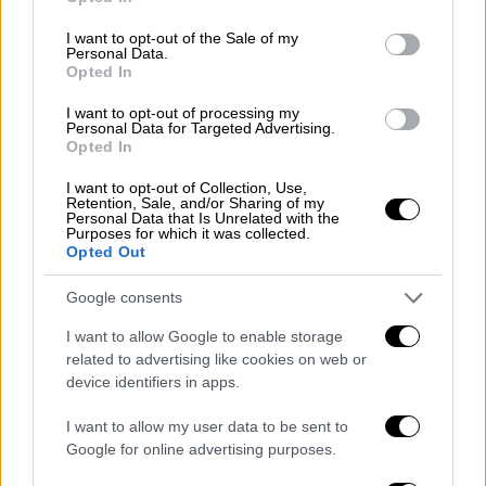
use your data for below specified purposes in below Google
consent section.
I want to opt-out of the Sale of my
Personal Data.
Opted In
I want to opt-out of processing my
Personal Data for Targeted Advertising.
Opted In
I want to opt-out of Collection, Use,
View this post on Instagram
Retention, Sale, and/or Sharing of my
Personal Data that Is Unrelated with the
Purposes for which it was collected.
Opted Out
Google consents
I want to allow Google to enable storage
related to advertising like cookies on web or
device identifiers in apps.
Τα ποτάμια της Νότιας Αφρικής σε
I want to allow my user data to be sent to
κίνδυνο
Google for online advertising purposes.