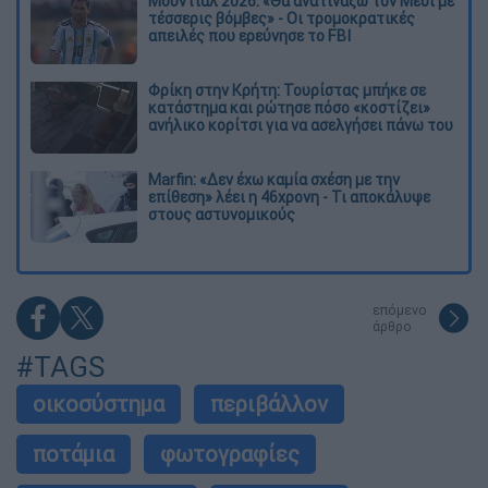
Μουντιάλ 2026: «Θα ανατινάξω τον Μέσι με
τέσσερις βόμβες» - Οι τρομοκρατικές
απειλές που ερεύνησε το FBI
Φρίκη στην Κρήτη: Τουρίστας μπήκε σε
κατάστημα και ρώτησε πόσο «κοστίζει»
ανήλικο κορίτσι για να ασελγήσει πάνω του
Marfin: «Δεν έχω καμία σχέση με την
επίθεση» λέει η 46χρονη - Τι αποκάλυψε
στους αστυνομικούς
επόμενο
άρθρο
#TAGS
οικοσύστημα
περιβάλλον
ποτάμια
φωτογραφίες