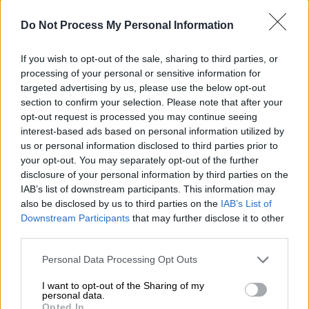
επίγνωση του φυσικού κόσμου γύρω τους
Do Not Process My Personal Information
και μόλις σφυρηλατηθεί αυτή η σύνδεση, να
αλλάξουν τον τρόπο με τον οποίο
If you wish to opt-out of the sale, sharing to third parties, or
συμπεριφέρονται, τον τρόπο με τον οποίο
processing of your personal or sensitive information for
ενεργούν, τον τρόπο με τον οποίο
targeted advertising by us, please use the below opt-out
συνδέονται με αυτή τη ζωή γύρω τους», λέει
section to confirm your selection. Please note that after your
opt-out request is processed you may continue seeing
ο Shelton στο CNN.
interest-based ads based on personal information utilized by
us or personal information disclosed to third parties prior to
Οι
εικόνες του παρουσιάστηκαν στην έκθεση
your opt-out. You may separately opt-out of the further
του WWF
για τα ψάρια του γλυκού νερού και
disclosure of your personal information by third parties on the
έχουν κοινοποιηθεί ευρέως στο Instagram,
IAB’s list of downstream participants. This information may
μεταξύ άλλων από τον ακτιβιστή και
also be disclosed by us to third parties on the
IAB’s List of
ηθοποιό
Λεονάρντο Ντι Κάπριο.
Downstream Participants
that may further disclose it to other
third parties.
Please note that this website/app uses one or more Google
Personal Data Processing Opt Outs
services and may gather and store information including but
not limited to your visit or usage behaviour. You may click to
I want to opt-out of the Sharing of my
personal data.
grant or deny consent to Google and its third-party tags to
Opted In