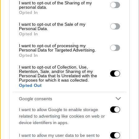
not limited to your visit or usage behaviour. You may click to
I want to opt-out of the Sharing of my
personal data.
Ελλάδα
|
28.03.2026 22:29
grant or deny consent to Google and its third-party tags to
Opted In
use your data for below specified purposes in below Google
Ώρα της Γης 2026: Η Ακρόπολη
consent section.
I want to opt-out of the Sale of my
βυθίστηκε στο σκοτάδι και έστειλε
Personal Data.
ηχηρό περιβαλλοντικό μήνυμα
Opted In
Δύο δεκαετίες συμπλήρωσε η συλλογική
I want to opt-out of processing my
Personal Data for Targeted Advertising.
δράση «Ώρα της Γης», που στοχεύει στην
Opted In
ευαισθητοποίηση γύρω από την
περιβαλλοντική κρίση
I want to opt-out of Collection, Use,
Retention, Sale, and/or Sharing of my
Personal Data that Is Unrelated with the
Purposes for which it was collected.
Opted Out
Google consents
I want to allow Google to enable storage
related to advertising like cookies on web or
device identifiers in apps.
I want to allow my user data to be sent to