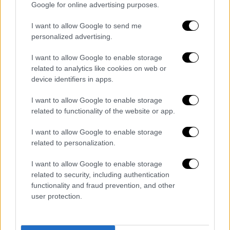
Google for online advertising purposes.
I want to allow Google to send me
personalized advertising.
I want to allow Google to enable storage
related to analytics like cookies on web or
Ελλάδα
|
11.11.2025 05:40
device identifiers in apps.
Στάχτη για άλλη μια χρονιά η Ελλάδα:
39% αυξημένος αριθμός πυρκαγιών -
I want to allow Google to enable storage
Μισό εκατ. στρέμματα αποτεφρωμένα
related to functionality of the website or app.
Πάνω από 290.000 στρέμματα δασικής
I want to allow Google to enable storage
βλάστησης επηρεάστηκαν σημαντικά, ενώ
related to personalization.
130.000 στρέμματα αφορούν διπλοκαμένες
I want to allow Google to enable storage
εκτάσεις
related to security, including authentication
functionality and fraud prevention, and other
user protection.