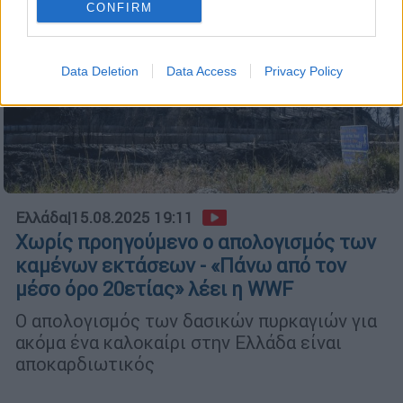
CONFIRM
Data Deletion
Data Access
Privacy Policy
Ελλάδα
|
15.08.2025 19:11
Χωρίς προηγούμενο ο απολογισμός των
καμένων εκτάσεων - «Πάνω από τον
μέσο όρο 20ετίας» λέει η WWF
Ο απολογισμός των δασικών πυρκαγιών για
ακόμα ένα καλοκαίρι στην Ελλάδα είναι
αποκαρδιωτικός