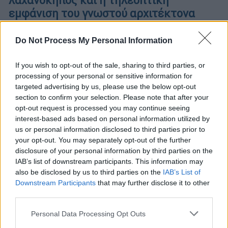
λαχανόκηπος και η τηλεοπτική
εμφάνιση του γνωστού αρχιτέκτονα
Όταν η φάρμα του 16ου ορόφου ήταν...
Do Not Process My Personal Information
λαχανόκηπος, είχε προσελκύσει ακόμη και
το ενδιαφέρον της WWF
If you wish to opt-out of the sale, sharing to third parties, or
processing of your personal or sensitive information for
targeted advertising by us, please use the below opt-out
section to confirm your selection. Please note that after your
opt-out request is processed you may continue seeing
interest-based ads based on personal information utilized by
us or personal information disclosed to third parties prior to
your opt-out. You may separately opt-out of the further
disclosure of your personal information by third parties on the
IAB’s list of downstream participants. This information may
also be disclosed by us to third parties on the
IAB’s List of
Downstream Participants
that may further disclose it to other
third parties.
Please note that this website/app uses one or more Google
Personal Data Processing Opt Outs
services and may gather and store information including but