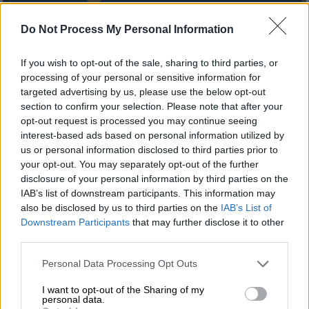
Do Not Process My Personal Information
If you wish to opt-out of the sale, sharing to third parties, or
processing of your personal or sensitive information for
targeted advertising by us, please use the below opt-out
section to confirm your selection. Please note that after your
opt-out request is processed you may continue seeing
interest-based ads based on personal information utilized by
Ελλάδα
|
30.06.2026 22:10
us or personal information disclosed to third parties prior to
Κλήρωση Τζόκερ: Οι τυχεροί αριθμοί για
your opt-out. You may separately opt-out of the further
disclosure of your personal information by third parties on the
πάνω από 3,5 εκατ. ευρώ
IAB’s list of downstream participants. This information may
Δείτε αν κερδίσατε
also be disclosed by us to third parties on the
IAB’s List of
Downstream Participants
that may further disclose it to other
third parties.
Please note that this website/app uses one or more Google
Personal Data Processing Opt Outs
services and may gather and store information including but
not limited to your visit or usage behaviour. You may click to
I want to opt-out of the Sharing of my
personal data.
grant or deny consent to Google and its third-party tags to