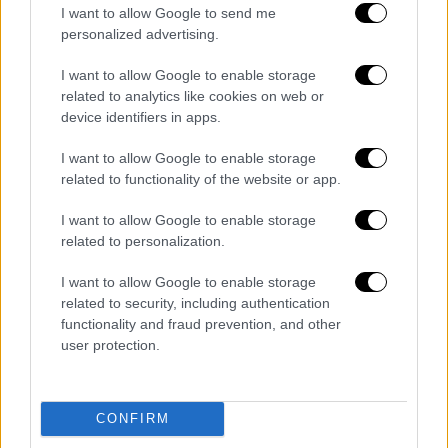
I want to allow Google to send me
personalized advertising.
I want to allow Google to enable storage
related to analytics like cookies on web or
device identifiers in apps.
I want to allow Google to enable storage
related to functionality of the website or app.
I want to allow Google to enable storage
related to personalization.
Αθλητισμός
|
30.06.2026 21:59
I want to allow Google to enable storage
Μουντιάλ 2026: Η Νορβηγία είχε
related to security, including authentication
functionality and fraud prevention, and other
Χάαλαντ, λύγισε την Ακτή
user protection.
Ελεφαντοστού και θα παίξει στους 16 με
τη Βραζιλία
Η Νορβηγία επικράτησε 2-1 της Ακτής
CONFIRM
Ελεφαντοστού