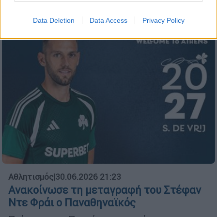
Data Deletion
Data Access
Privacy Policy
Αθλητισμός
|
30.06.2026 21:23
Ανακοίνωσε τη μεταγραφή του Στέφαν
Ντε Φράι ο Παναθηναϊκός