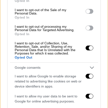
Opted In
use your data for below specified purposes in below Google
consent section.
I want to opt-out of the Sale of my
Personal Data.
Opted In
I want to opt-out of processing my
Personal Data for Targeted Advertising.
Opted In
I want to opt-out of Collection, Use,
Retention, Sale, and/or Sharing of my
Personal Data that Is Unrelated with the
Σινεμά
|
30.06.2026 22:00
Purposes for which it was collected.
Opted Out
Το «Michael» ξεπέρασε το
«Oppenheimer» και έγινε η πιο εμπορική
Google consents
βιογραφική ταινία όλων των εποχών
I want to allow Google to enable storage
Στόχος μάλιστα είναι να ξεπεραστεί το
related to advertising like cookies on web or
εμπόδιο του 1 δισεκατομμυρίου ευρώ
device identifiers in apps.
I want to allow my user data to be sent to
Google for online advertising purposes.