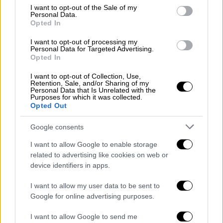
consent section.
προληπτικής απαγόρευσης της κυκλοφορίας
I want to opt-out of the Sale of my
Personal Data.
οχημάτων και παραμονής εκδρομέων σε
Opted In
εθνικούς δρυμούς
, δάση και «ευπαθείς»
I want to opt-out of processing my
περιοχές.
Personal Data for Targeted Advertising.
Opted In
Παράλληλα, η Πυροσβεστική απευθύνει
I want to opt-out of Collection, Use,
έκκληση στους
πολίτες
:
Retention, Sale, and/or Sharing of my
Personal Data that Is Unrelated with the
Purposes for which it was collected.
1. Να είναι ιδιαίτερα προσεκτικοί και να
Opted Out
αποφεύγουν ενέργειες στην ύπαιθρο που
μπορούν να προκαλέσουν πυρκαγιά από
Google consents
αμέλεια, όπως το κάψιμο ξερών χόρτων και
I want to allow Google to enable storage
κλαδιών ή υπολειμμάτων καθαρισμού, η
related to advertising like cookies on web or
χρήση μηχανημάτων που προκαλούν
device identifiers in apps.
σπινθήρες, όπως δισκοπρίονα, συσκευές
I want to allow my user data to be sent to
συγκόλλησης, η χρήση υπαίθριων ψησταριών,
Google for online advertising purposes.
το κάπνισμα μελισσών, η ρίψη αναμμένων
I want to allow Google to send me
τσιγάρων, κ.ά. Επίσης, υπενθυμίζεται ότι