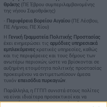
Θράκης
(ΠΕ Έβρου συμπεριλαμβανομένης
της νήσου Σαμοθράκης)
-
Περιφέρεια Βορείου Αιγαίου
(ΠΕ Λέσβου,
ΠΕ Λήμνου, ΠΕ Χίου)
Η
Γενική Γραμματεία Πολιτικής Προστασίας
έχει ενημερώσει τις
αρμόδιες υπηρεσιακά
εμπλεκόμενες
κρατικές υπηρεσίες, καθώς
και τις περιφέρειες και τους δήμους των
ανωτέρω περιοχών, ώστε να βρίσκονται σε
αυξημένη ετοιμότητα πολιτικής προστασίας
προκειμένου να αντιμετωπίσουν άμεσα
τυχόν
επεισόδια πυρκαγιών
.
Παράλληλα, η ΓΓΠΠ συνιστά στους πολίτες
να είναι ιδιαίτερα προσεκτικοί και να
αποφεύγουν ενέργειες στην ύπαιθρο που