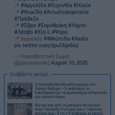
📍
#Αργολίδα
#Κορινθία
#Ηλεία
📍
#Φωκίδα
#Αιτωλοακαρνανία
#Πρέβεζα
📍
#Έβρο
#Σαμοθράκη
#Λήμνο
#Λέσβο
#Χίο
&
#Ψαρά
📍 περιοχές
#Φθιώτιδα
#Αχαΐα
…
pic.twitter.com/zpuCbjv6sq
— Πυροσβεστικό Σώμα
(@pyrosvestiki)
August 10, 2025
Διαβάστε ακόμη
Συνελήφθησαν δύο μέλη μαφίας στο
Παλαιό Φάληρο - Οι εκβιασμοί, οι
ξυλοδαρμοί και τα προσωνύμια «πίτμπουλ»
και «μπουλντόγκ»
Βίντεο-σοκ από το μακελειό σε σχολείο
στην Ταϊλάνδη: Η στιγμή που ο 14χρονος
ανοίγει πυρ - Στους 9 ανέβηκαν οι νεκροί