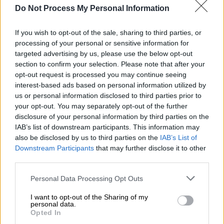
μπορούν να προκαλέσουν
πυρκαγιά
από
Do Not Process My Personal Information
αμέλεια, όπως το κάψιμο ξερών χόρτων και
κλαδιών ή υπολειμμάτων καθαρισμού, η
If you wish to opt-out of the sale, sharing to third parties, or
χρήση μηχανημάτων που προκαλούν
processing of your personal or sensitive information for
targeted advertising by us, please use the below opt-out
σπινθήρες, όπως δισκοπρίονα, συσκευές
section to confirm your selection. Please note that after your
συγκόλλησης, η χρήση υπαίθριων ψησταριών,
opt-out request is processed you may continue seeing
το κάπνισμα μελισσών, η απόρριψη
interest-based ads based on personal information utilized by
αναμμένων τσιγάρων, κ.ά. Επίσης,
us or personal information disclosed to third parties prior to
υπενθυμίζεται ότι κατά τη διάρκεια της
your opt-out. You may separately opt-out of the further
disclosure of your personal information by third parties on the
αντιπυρικής περιόδου απαγορεύεται η καύση
IAB’s list of downstream participants. This information may
των αγρών.
also be disclosed by us to third parties on the
IAB’s List of
Downstream Participants
that may further disclose it to other
Ταυτόχρονα, για τις
παραπάνω περιοχές
,
third parties.
παραμένει σε εφαρμογή το
Σχέδιο δράσεων
Please note that this website/app uses one or more Google
Personal Data Processing Opt Outs
Πολιτικής Προστασίας
για την αντιμετώπιση
services and may gather and store information including but
κινδύνων λόγω δασικών πυρκαγιών,
not limited to your visit or usage behaviour. You may click to
I want to opt-out of the Sharing of my
personal data.
σύμφωνα με το οποίο, μεταξύ άλλων,
grant or deny consent to Google and its third-party tags to
Opted In
προβλέπεται, η εφαρμογή του μέτρου της
use your data for below specified purposes in below Google