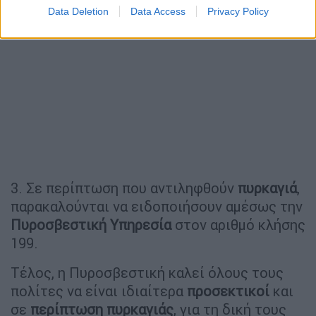
Data Deletion
Data Access
Privacy Policy
3. Σε περίπτωση που αντιληφθούν
πυρκαγιά
,
παρακαλούνται να ειδοποιήσουν αμέσως την
Πυροσβεστική Υπηρεσία
στον αριθμό κλήσης
199.
Τέλος, η Πυροσβεστική καλεί όλους τους
πολίτες να είναι ιδιαίτερα
προσεκτικοί
και
σε
περίπτωση πυρκαγιάς
, για τη δική τους