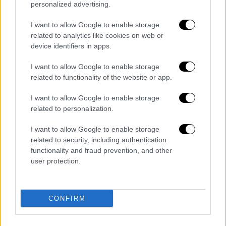
personalized advertising.
κατά τη διάρκεια της
αντιπυρικής περιόδου
απαγορεύεται η καύση των αγρών.
I want to allow Google to enable storage
related to analytics like cookies on web or
2. Να παρακολουθούν τις πληροφορίες για
device identifiers in apps.
την πρόληψη δασικών πυρκαγιών που είναι
I want to allow Google to enable storage
διαθέσιμες στην ιστοσελίδα και στους
related to functionality of the website or app.
επίσημους λογαριασμούς του
Πυροσβεστικού Σώματος
, στο
Facebook
και
I want to allow Google to enable storage
στο
Twitter
.
related to personalization.
I want to allow Google to enable storage
related to security, including authentication
functionality and fraud prevention, and other
user protection.
CONFIRM