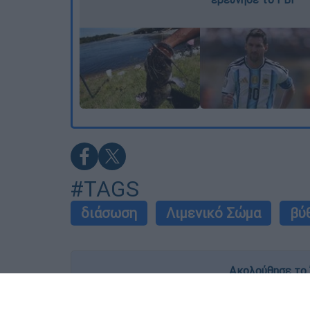
#TAGS
διάσωση
Λιμενικό Σώμα
βύ
Ακολούθησε το 
Live όλες οι εξελίξεις λεπτό προς