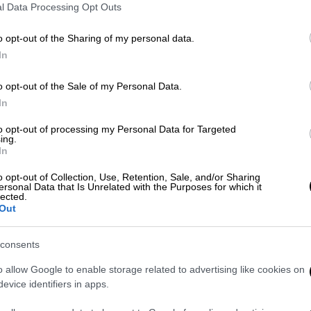
l Data Processing Opt Outs
o opt-out of the Sharing of my personal data.
In
o opt-out of the Sale of my Personal Data.
In
 το ΕΘΝΟΣ στη Google
to opt-out of processing my Personal Data for Targeted
ing.
In
ί στη
θάλασσα
μετά τη βύθιση
ερασιτεχνικού
o opt-out of Collection, Use, Retention, Sale, and/or Sharing
α οι λιμενικές
Αρχές
με τη βοήθεια
ersonal Data that Is Unrelated with the Purposes for which it
lected.
ριοχή του Λιτοχώρου.
Out
ς, του Πλαταμώνα και της Σκάλας Κατερίνης
consents
τρο Συντονισμού Έρευνας και Διάσωσης
ΑΚΤ. για ερασιτεχνικό σκάφος σε δυσχερή
o allow Google to enable storage related to advertising like cookies on
ίνοντα, στη θαλάσσια περιοχή του
evice identifiers in apps.
ι του Λιτόχωρου.