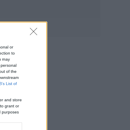
sonal or
ection to
ou may
 personal
out of the
 downstream
B’s List of
er and store
to grant or
ed purposes