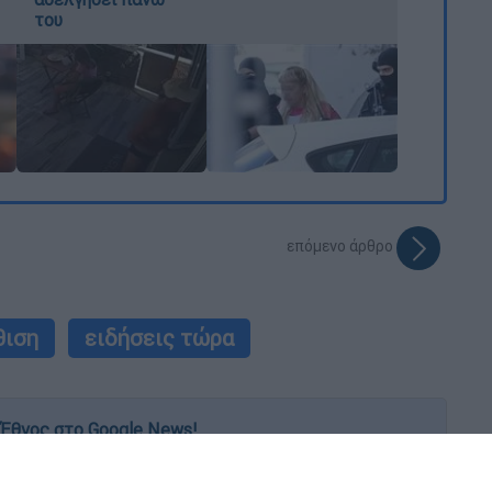
του
επόμενο άρθρο
θιση
ειδήσεις τώρα
Έθνος στο Google News!
 λεπτό, με την υπογραφή του www.ethnos.gr