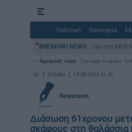
Πολιτική
Οικονομία
Ελ
ρέφος 8 ημερών - Νοσηλευόταν στη ΜΕΘ Νεογν
BREAKING NEWS:
δημοφιλές τώρα:
Σου καίει το μυαλό: Το 
┋
Ελλάδα
┋
13.08.2025 21:41
Newsroom
Διάσωση 61χρονου μετά
σκάφους στη θαλάσσια