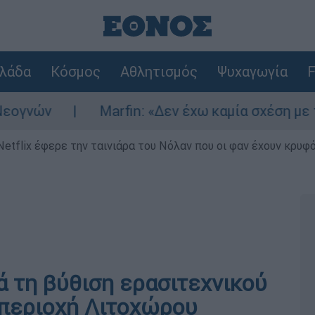
λάδα
Κόσμος
Αθλητισμός
Ψυχαγωγία
F
ών
Marfin: «Δεν έχω καμία σχέση με την ε
Netflix έφερε την ταινιάρα του Νόλαν που οι φαν έχουν κρυφό
 τη βύθιση ερασιτεχνικού
 περιοχή Λιτοχώρου