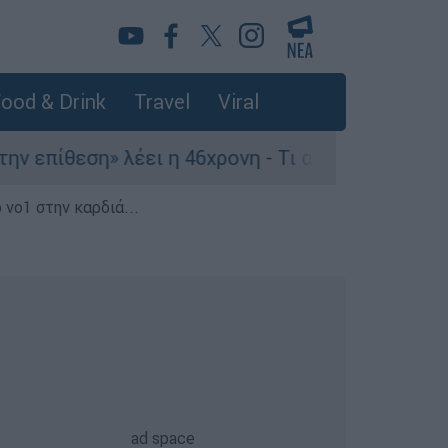
ood & Drink
Travel
Viral
πίθεση» λέει η 46χρονη - Τι αποκάλυψε στους ασ
 νο1 στην καρδιά...