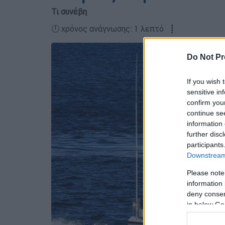
Τι συνέβη
🕛 χρόνος ανάγνωσης: 1 λεπτό ┋
Do Not Pr
If you wish 
sensitive in
confirm you
continue se
information 
further disc
participants
Downstream 
Please note
information 
deny consent
in below Go