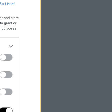
B’s List of
er and store
to grant or
ed purposes