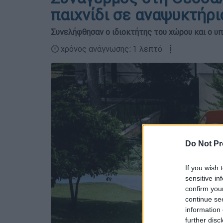
παιχνίδι σε αναψυκτήρι
Συνελήφθησαν ο ιδιοκτήτης του χώρου και ο υ
🕛 χρόνος ανάγνωσης: 1 λεπτό ┋
Do Not Pr
If you wish 
sensitive in
confirm you
continue se
information 
further disc