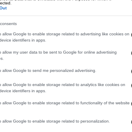
lected.
Out
consents
o allow Google to enable storage related to advertising like cookies on
ις Σπέτσες: Του έσπασαν τη γνάθο
evice identifiers in apps.
o allow my user data to be sent to Google for online advertising
s.
τη προσγείωση αεροσκάφους μετά
to allow Google to send me personalized advertising.
o allow Google to enable storage related to analytics like cookies on
evice identifiers in apps.
o allow Google to enable storage related to functionality of the website
εσα η
Αστυνομία
. Αστυνομικοί του Α.Τ.
o allow Google to enable storage related to personalization.
τη σύλληψη δύο ανδρών: του ιδιοκτήτη του
οκτήτη των παιδικών ψυχαγωγικών