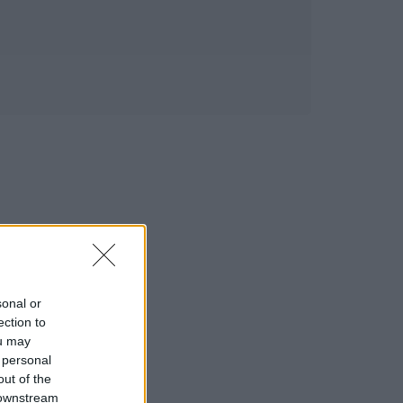
sonal or
ection to
ou may
 personal
out of the
 downstream