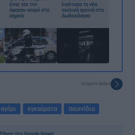
ένας και τον
λιγότερα τη νέα
άφησαν νεκρό στο
σχολική χρονιά στα
σημείο
Δωδεκάνησα
επόμενο άρθρο
αγόρι
εγκαύματα
παιχνίδια
Έθνος στο Google News!