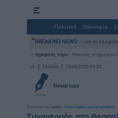
Πολιτική
Οικονομία
Ε
νε
Άνω Λιόσια: Πήγαν να κλέψουν καλώδια
BREAKING NEWS:
δημοφιλές τώρα:
Μυστράς: Η πρώτη εκτί
┋
Ελλάδα
┋
18.08.2025 09:23
Newsroom
Ενότητες στο άρθρο:
📌 Συλλήψεις και κατασχέσεις
Συναγερμός στη Θεσσαλ