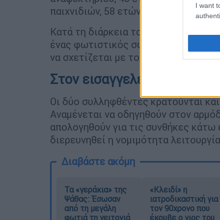
I want t
παιχνιδιών, 58 ετών.
authenti
Κατά τη διάρκεια του ελέγχου κατα
ένας φωτιστικός σωλήνας LED, που 
να σχετίζεται με τον τραυματισμό το
Στον εισαγγελέα οι υπεύθυ
Οι δύο συλληφθέντες κρατούνται κα
Αναμένεται να οδηγηθούν στον αρμόδ
απολογηθούν για τις συνθήκες κάτω 
διερευνηθεί η νομιμότητα λειτουργί
Διαβάστε ακόμη
Τα «γεράκια» της
«Κλειδί» η
Ψάθας: Έσωσαν
ιατροδικαστική για
από τη μεγάλη
τον 90χρονο που
φωτιά τη γειτονιά
έκρυβε ο γιος του