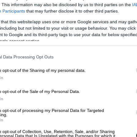
. This information may also be disclosed by us to third parties on the
IA
Participants
that may further disclose it to other third parties.
 that this website/app uses one or more Google services and may gath
including but not limited to your visit or usage behaviour. You may click 
 to Google and its third-party tags to use your data for below specifi
ogle consent section.
 ΤΑΤΙΑΝΑ ΜΠΟΛΑΡΗ / EUROKINISSI)
l Data Processing Opt Outs
 το ΕΘΝΟΣ στη Google
o opt-out of the Sharing of my personal data.
In
Θεσσαλονίκης
μεταφέρθηκε ένα
o opt-out of the Sale of my Personal Data.
υμα στο δεξί του χέρι. Το περιστατικό
In
ου σε αναψυκτήριο στην περιοχή της
ά ψυχαγωγικά παιχνίδια.
to opt-out of processing my Personal Data for Targeted
ing.
In
γένειας, το παιδί ήρθε σε επαφή με ένα από
ατιστεί και να χρειαστεί άμεση ιατρική
o opt-out of Collection, Use, Retention, Sale, and/or Sharing
ersonal Data that Is Unrelated with the Purposes for which it