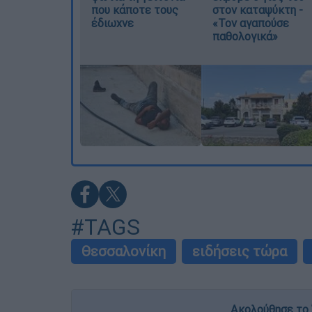
που κάποτε τους
στον καταψύκτη -
έδιωχνε
«Τον αγαπούσε
παθολογικά»
#TAGS
Θεσσαλονίκη
ειδήσεις τώρα
Ακολούθησε το 