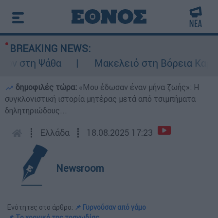
BREAKING NEWS:
 στη Ψάθα
Μακελειό στη Βόρεια Καρολίνα
δημοφιλές τώρα:
«Μου έδωσαν έναν μήνα ζωής»: Η
συγκλονιστική ιστορία μητέρας μετά από τσιμπήματα
δηλητηριώδους...
┋
Ελλάδα
┋
18.08.2025 17:23
Newsroom
Ενότητες στο άρθρο:
📌 Γυρνούσαν από γάμο
📌 Το χρονικό της τραγωδίας