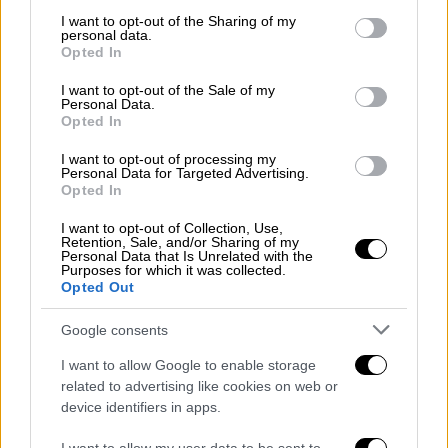
services and may gather and store information including but
ανατροπή του ασθενοφόρου
not limited to your visit or usage behaviour. You may click to
I want to opt-out of the Sharing of my
personal data.
grant or deny consent to Google and its third-party tags to
Opted In
use your data for below specified purposes in below Google
Ελλάδα
|
18.08.2025 13:28
consent section.
I want to opt-out of the Sale of my
Παρέμβαση εισαγγελέα για το
Personal Data.
έγκαυμα σε 5χρονο που ακούμπησε
Opted In
παιχνίδι σε αναψυκτήριο
I want to opt-out of processing my
Personal Data for Targeted Advertising.
Opted In
I want to opt-out of Collection, Use,
Retention, Sale, and/or Sharing of my
Το δυστύχημα σημειώθηκε λίγο πριν τα
Personal Data that Is Unrelated with the
διόδια του
Ιάσμου
, όταν κάτω από
Purposes for which it was collected.
Opted Out
αδιευκρίνιστες συνθήκες
συγκρούστηκαν
ένα
φορτηγό
με δύο ΙΧ
.
Google consents
I want to allow Google to enable storage
related to advertising like cookies on web or
device identifiers in apps.