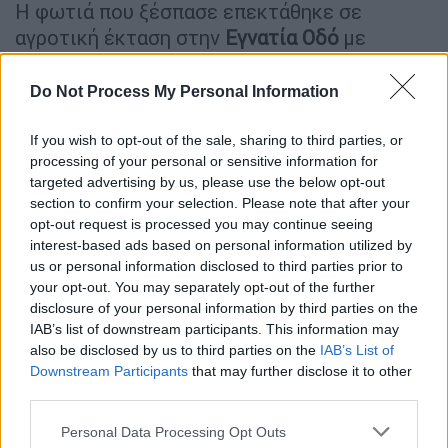
Η φωτιά που ξέσπασε επεκτάθηκε σε
αγροτική έκταση στην
Εγνατία Οδό
με
αποτέλεσμα να κλείσει προσωρινά και
κυκλοφορία διεξάγονταν με εκτροπή μέσω
Do Not Process My Personal Information
του εθνικού δικτύου
Κομοτηνής – Πόρτο
Λάγους – Ξάνθης.
If you wish to opt-out of the sale, sharing to third parties, or
processing of your personal or sensitive information for
Το χρονικό της τραγωδίας
targeted advertising by us, please use the below opt-out
section to confirm your selection. Please note that after your
Το τραγικό δυστύχημα σημειώθηκε το πρωί
opt-out request is processed you may continue seeing
interest-based ads based on personal information utilized by
της Δευτέρας 18 Αυγούστου στην
Εγνατία
us or personal information disclosed to third parties prior to
Οδό
, μεταξύ
Κομοτηνής
και
Ξάνθης
.
your opt-out. You may separately opt-out of the further
disclosure of your personal information by third parties on the
IAB’s list of downstream participants. This information may
ΔΙΑΒΑΣΤΕ ΕΠΙΣΗΣ
also be disclosed by us to third parties on the
IAB’s List of
Downstream Participants
that may further disclose it to other
Ελλάδα
|
18.08.2025 13:00
third parties.
Τραγική κατάληξη στο Γουδή:
Please note that this website/app uses one or more Google
Απεβίωσε ο ασθενής μετά την
Personal Data Processing Opt Outs