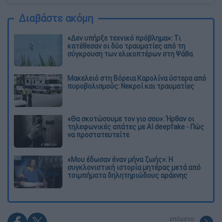
Διαβάστε ακόμη
«Δεν υπήρξε τεχνικό πρόβλημα»: Τι
κατέθεσαν οι δύο τραυματίες από τη
σύγκρουση των ελικοπτέρων στη Ψάθα
Μακελειό στη Βόρεια Καρολίνα ύστερα από
πυροβολισμούς: Νεκροί και τραυματίες
«Θα σκοτώσουμε τον γιο σου»: Ήρθαν οι
τηλεφωνικές απάτες με AI deepfake - Πώς
να προστατευτείτε
«Μου έδωσαν έναν μήνα ζωής»: Η
συγκλονιστική ιστορία μητέρας μετά από
τσιμπήματα δηλητηριώδους αράχνης
επόμενο