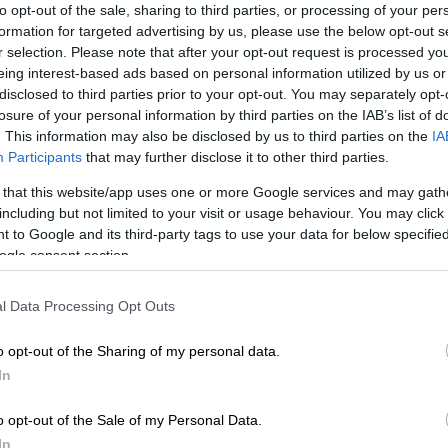
to opt-out of the sale, sharing to third parties, or processing of your per
formation for targeted advertising by us, please use the below opt-out s
r selection. Please note that after your opt-out request is processed y
ί, που δεν διαθέτουν εμπειρία
eing interest-based ads based on personal information utilized by us or
των,
τα νοικιάζουν πολύ εύκολα
disclosed to third parties prior to your opt-out. You may separately opt-
ς διαδικασίες και ξεχύνονται
στο κακό
losure of your personal information by third parties on the IAB’s list of
. This information may also be disclosed by us to third parties on the
IA
αίο, σε συνδυασμό με το γεγονός ότι τα
Participants
that may further disclose it to other third parties.
ο ethnos.gr δάσκαλοι οδήγησης,
ν ως αποτέλεσμα
να αυξάνεται κατά πολύ η
 that this website/app uses one or more Google services and may gath
including but not limited to your visit or usage behaviour. You may click 
ατυχήματα
ακόμα και δυστυχήματα.
 to Google and its third-party tags to use your data for below specifi
ogle consent section.
l Data Processing Opt Outs
τα σε πισίνα στη Μύκονο: Βρέθηκαν
o opt-out of the Sharing of my personal data.
In
o opt-out of the Sale of my Personal Data.
In