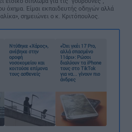
εί ειδικό δίπλωμα για τις ''γουρούνες'',
ου όχημα. Είμαι εκπαιδευτής οδηγών αλλά
ταλίκα», σημειώνει ο κ. Κριτόπουλος.
Ντύθηκε «Χάρος»,
«Όχι γκέι 17 Pro,
ανέβηκε στην
αλλά σπασμένο
οροφή
11άρι»: Ρώσοι
νοσοκομείου και
διαλύουν τα iPhone
κοιτούσε επίμονα
τους στο TikTok
τους ασθενείς
για να... γίνουν πιο
άνδρες