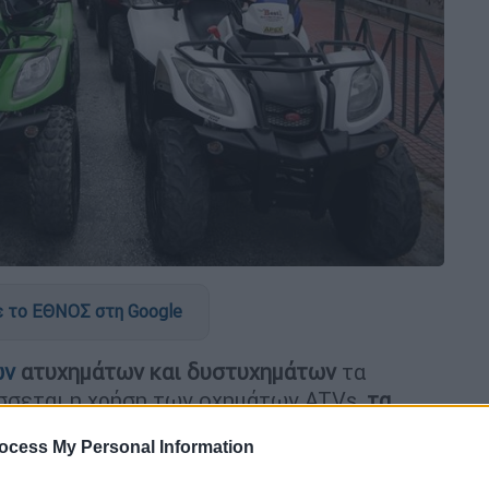
 το ΕΘΝΟΣ στη Google
ων
ατυχημάτων και δυστυχημάτων
τα
σσεται η χρήση των οχημάτων ATVs,
τα
ύμφωνα με όσα αναφέρει στο
ethnos.gr
ο
ocess My Personal Information
νων
ΕΚΑΒ
Αθηνών,
Γιώργος Μαθιόπουλος
,
περιστατικών, κάποια από τα οποία είναι