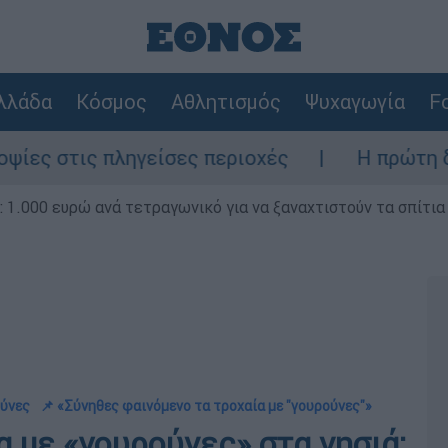
λλάδα
Κόσμος
Αθλητισμός
Ψυχαγωγία
Fo
πληγείσες περιοχές
Η πρώτη δήλωση της ο
1.000 ευρώ ανά τετραγωνικό για να ξαναχτιστούν τα σπίτια
ούνες
📌 «Σύνηθες φαινόμενο τα τροχαία με ''γουρούνες''»
 με «γουρούνες» στα νησιά: