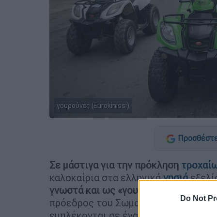
γουρούνες (Eurokinissi)
Προσθέστε
Σε μάστιγα για την πρόκληση
τροχαί
καλοκαίρια στα ελληνικά
νησιά
εξελί
γνωστά και ως «γουρούνες»
, αφού σ
Do Not Pr
πρόεδρος του Σωματείου Εργαζομέ
εμπλέκονται σε ένα μεγάλο ποσοστό 