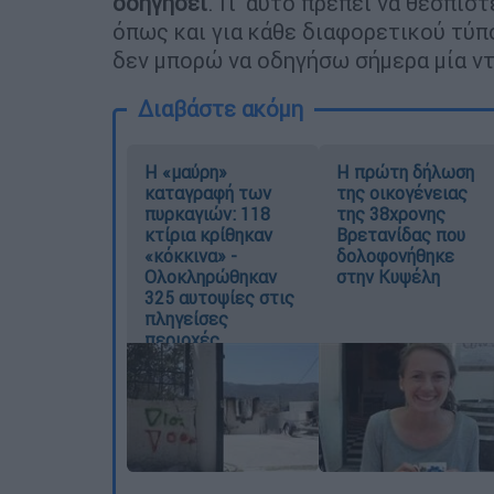
οδηγήσει
. Γι' αυτό πρέπει να θεσπιστ
όπως και για κάθε διαφορετικού τύπ
δεν μπορώ να οδηγήσω σήμερα μία ν
Διαβάστε ακόμη
Η «μαύρη»
Η πρώτη δήλωση
καταγραφή των
της οικογένειας
πυρκαγιών: 118
της 38χρονης
κτίρια κρίθηκαν
Βρετανίδας που
«κόκκινα» -
δολοφονήθηκε
Ολοκληρώθηκαν
στην Κυψέλη
325 αυτοψίες στις
πληγείσες
περιοχές