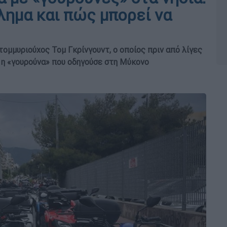
λημα και πώς μπορεί να
ομμυριούχος Τομ Γκρίνγουντ, ο οποίος πριν από λίγες
 η «γουρούνα» που οδηγούσε στη Μύκονο