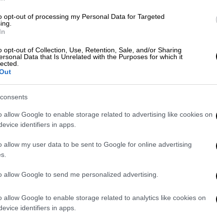
υρούνες
to opt-out of processing my Personal Data for Targeted
ing.
In
υλλόγου Εκπαιδευτών Οδηγών «Λευκός
ράζοντας την κοινή πεποίθηση των
o opt-out of Collection, Use, Retention, Sale, and/or Sharing
ersonal Data that Is Unrelated with the Purposes for which it
s.gr ότι
θα πρέπει να θεσπιστεί ειδικό
lected.
πει να διαθέτουν, όσοι θέλουν να οδηγήσουν
Out
consents
ί
ο δισεκατομμυριούχος
Τομ Γκρίνγουντ
, ο
o allow Google to enable storage related to advertising like cookies on
ατίστηκε σοβαρά, όταν ανετράπη η
evice identifiers in apps.
νο
και χρειάστηκε να διακομισθεί σε
o allow my user data to be sent to Google for online advertising
οκομείο της Αθήνας.
s.
ία με ''γουρούνες''»
to allow Google to send me personalized advertising.
αθιόπουλο, εδώ και χρόνια αποτελούν
o allow Google to enable storage related to analytics like cookies on
ουρούνες» στα ελληνικά νησιά κατά τη
evice identifiers in apps.