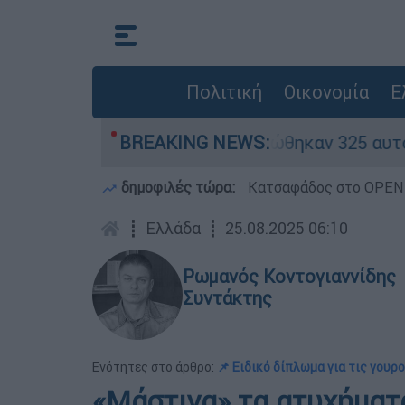
Πολιτική
Οικονομία
Ε
«κόκκινα» - Ολοκληρώθηκαν 325 αυτοψίες στις 
BREAKING NEWS:
δημοφιλές τώρα:
Κατσαφάδος στο OPEN: 
┋
Ελλάδα
┋
25.08.2025 06:10
Ρωμανός Κοντογιαννίδης
Συντάκτης
Ενότητες στο άρθρο:
📌 Ειδικό δίπλωμα για τις γουρ
«Μάστιγα» τα ατυχήματα