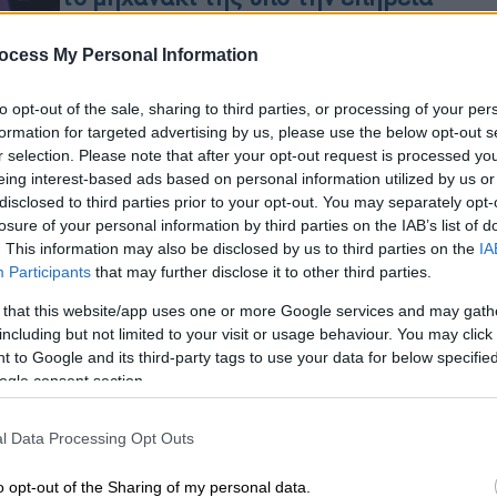
αλκοόλ - Της αφαιρέθηκε το
δίπλωμα
ocess My Personal Information
Της αφαιρέθηκε το δίπλωμα για 60
to opt-out of the sale, sharing to third parties, or processing of your per
ημέρες και θα πληρώσει διοικητικό
formation for targeted advertising by us, please use the below opt-out s
πρόστιμο 350 ευρώ
r selection. Please note that after your opt-out request is processed y
eing interest-based ads based on personal information utilized by us or
disclosed to third parties prior to your opt-out. You may separately opt-
losure of your personal information by third parties on the IAB’s list of
. This information may also be disclosed by us to third parties on the
IA
Αθλητισμός
|
06.12.2025 14:27
Participants
that may further disclose it to other third parties.
Τσιτσιπάς: Διορία για να
 that this website/app uses one or more Google services and may gath
παραδώσει το δίπλωμα οδήγησης
including but not limited to your visit or usage behaviour. You may click 
μετά τα 213 χλμ. στην Αττική Οδό
 to Google and its third-party tags to use your data for below specifi
ogle consent section.
Σε εκκρεμότητα η παράδοση του
διπλώματος οδήγησης που
αφαιρέθηκε από τον Στέφανο
l Data Processing Opt Outs
Τσιτσιπά
o opt-out of the Sharing of my personal data.