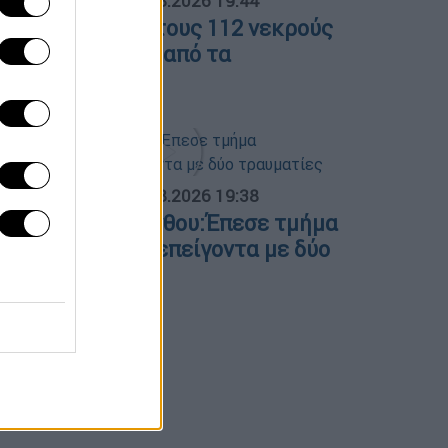
ΟΣΠΑΣΜΑΤΑ...
|
05.08.2026 19:44
άζα: Θρήνος για τους 112 νεκρούς
ου ανασύρθηκαν από τα
υντρίμμια
ΟΣΠΑΣΜΑΤΑ...
|
05.08.2026 19:38
οσοκομείο Κορίνθου:Έπεσε τμήμα
ευδοροφής στα επείγοντα με δύο
ραυματίες