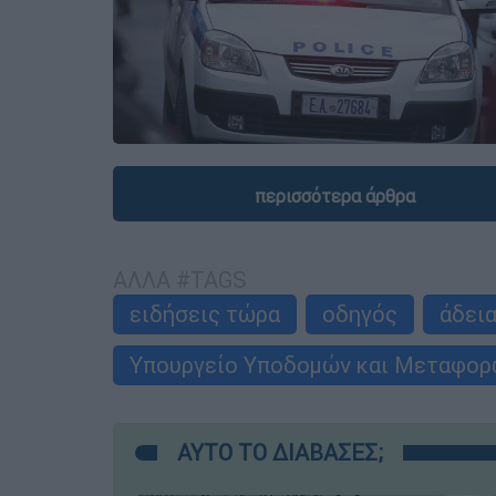
περισσότερα άρθρα
ΑΛΛΑ #TAGS
ειδήσεις τώρα
οδηγός
άδει
Υπουργείο Υποδομών και Μεταφορ
ΑΥΤΟ ΤΟ ΔΙΑΒΑΣΕΣ;