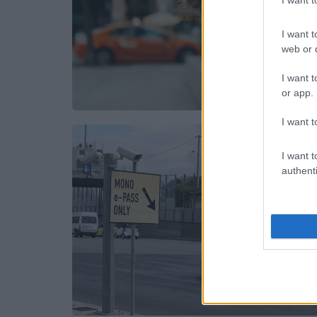
I want 
I want t
web or d
I want t
or app.
I want t
I want t
authenti