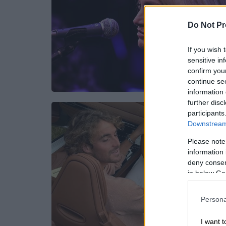
Do Not Pr
If you wish 
sensitive in
confirm you
continue se
information 
further disc
participants
Downstream 
Please note
information 
deny consent
in below Go
Persona
I want t