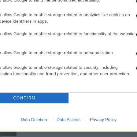
ΑΠ
to allow Google to send me personalized advertising.
χλμ/ώρα
Γ
Πρόστιμο 2.000 ευρώ και αφαίρεση
o allow Google to enable storage related to analytics like cookies on
π
διπλώματος για έναν χρόνο
evice identifiers in apps.
σ
προβλέπει ο νέος ΚΟΚ
o allow Google to enable storage related to functionality of the website
o allow Google to enable storage related to personalization.
ΑΠ
Ν
Ελλάδα
|
09.11.2025 12:49
o allow Google to enable storage related to security, including
cation functionality and fraud prevention, and other user protection.
Αττική Οδός: 56χρονος οδηγούσε
ψ
στη ΛΕΑ με όπισθεν επί 1,5 χλμ.
τ
Κατά τον έλεγχο που του έγινε,
CONFIRM
διαπιστώθηκε ότι δεν είχε και
δίπλωμα μια και του είχε αφαιρεθεί
στα τέλη Οκτωβρίου!
Data Deletion
Data Access
Privacy Policy