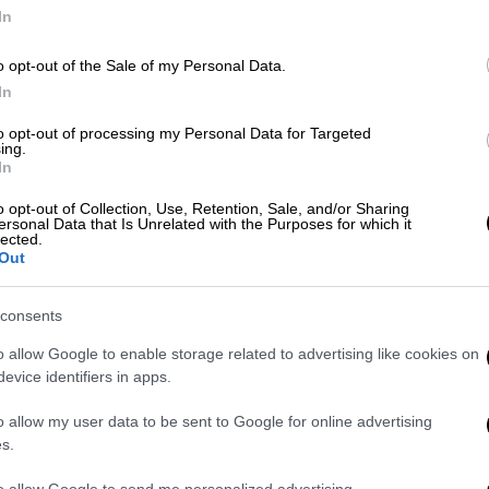
Κε
In
Κ
o opt-out of the Sale of my Personal Data.
0
Ελλάδα
|
26.11.2025 05:50
In
Οδηγοί λεωφορείων: Δίπλωμα
to opt-out of processing my Personal Data for Targeted
τέλος σε όσους έχουν κατέβει από
ing.
το τιμόνι για λόγους υγείας
In
Κε
Κ
Από την Δευτέρα 1η Δεκεμβρίου
o opt-out of Collection, Use, Retention, Sale, and/or Sharing
ersonal Data that Is Unrelated with the Purposes for which it
0
2025 - Καθοριστικής σημασίας το
lected.
πόρισμα της ειδικής ιατρικής
Out
επιτροπής
consents
Ώρ
o allow Google to enable storage related to advertising like cookies on
Ώ
evice identifiers in apps.
Ελλάδα
|
20.11.2025 12:10
o allow my user data to be sent to Google for online advertising
Τσιτσιπάς: Κάμερες στην Αττική
s.
Οδό τον έπιασαν να τρέχει με 210