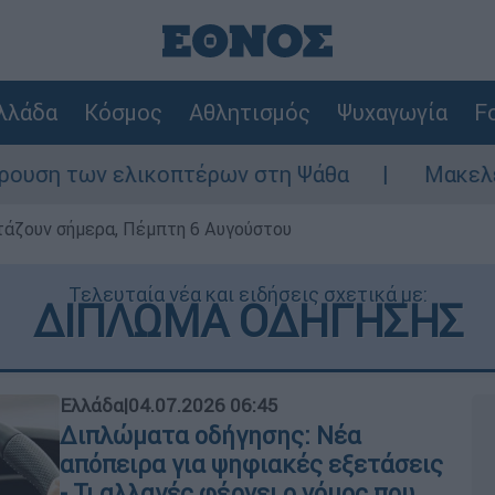
λλάδα
Κόσμος
Αθλητισμός
Ψυχαγωγία
Fo
ικοπτέρων στη Ψάθα
Μακελειό στη Βόρεια
ρτάζουν σήμερα, Πέμπτη 6 Αυγούστου
Τελευταία νέα και ειδήσεις σχετικά με:
ΔΙΠΛΩΜΑ ΟΔΗΓΗΣΗΣ
Ελλάδα
|
04.07.2026 06:45
Διπλώματα οδήγησης: Νέα
απόπειρα για ψηφιακές εξετάσεις
- Τι αλλαγές φέρνει ο νόμος που