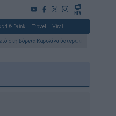
od & Drink
Travel
Viral
 Καρολίνα ύστερα από πυροβολισμούς: Νεκροί κ