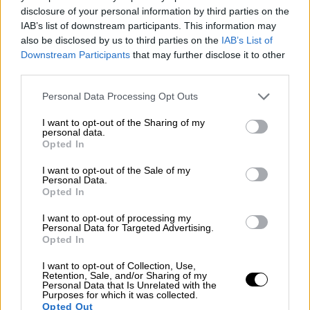
άτυχη γυναίκα στον
λαιμό
και την
πλάτη
. Οι
disclosure of your personal information by third parties on the
φωνές της μάνας και οι κραυγές των
IAB’s list of downstream participants. This information may
παιδιών ξεσήκωσαν τη γειτονιά, με
also be disclosed by us to third parties on the
IAB’s List of
αυτόπτες μάρτυρες να κάνουν λόγο για μια
Downstream Participants
that may further disclose it to other
third parties.
σκηνή που θύμιζε «ταινία τρόμου».
Please note that this website/app uses one or more Google
Personal Data Processing Opt Outs
services and may gather and store information including but
ΔΙΑΒΑΣΤΕ ΕΠΙΣΗΣ
not limited to your visit or usage behaviour. You may click to
I want to opt-out of the Sharing of my
personal data.
grant or deny consent to Google and its third-party tags to
Opted In
Ελλάδα
|
22.08.2025 12:48
use your data for below specified purposes in below Google
Ο καυγάς που οδήγησε στην άγρια
consent section.
I want to opt-out of the Sale of my
γυναικοκτονία στο Βόλο: Ιδιαίτερα
Personal Data.
Opted In
επικίνδυνος ο δράστης,
εξαφανίστηκε μετά το έγκλημα
I want to opt-out of processing my
Personal Data for Targeted Advertising.
Opted In
Ελλάδα
|
22.08.2025 13:08
I want to opt-out of Collection, Use,
Γυναικτονία στο Χαλάνδρι: Στον
Retention, Sale, and/or Sharing of my
Personal Data that Is Unrelated with the
Ανακριτή o 28χρονος που δολοφόνησε
Purposes for which it was collected.
Opted Out