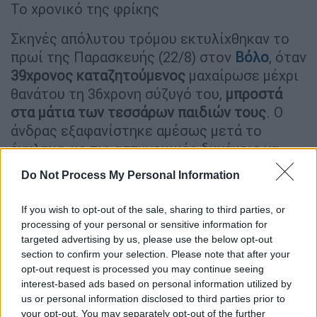
Το χρονικό της φρίκης
Σκηνές απόλυτου τρόμου εκτυλίχθηκαν το
πρωί της Παρασκευής (22/8) στον
Βόλο
, όταν
39χρονος
καταζητούμενος
μαχαίρωσε μέχρι
θανάτου τη 36χρονη σύζυγό του,
μπροστά
στα μάτια των τεσσάρων παιδιών τους
. Ο
άνδρας εξαφανίστηκε αμέσως μετά το
έγκλημα, με τις αστυνομικές δυνάμεις να
έχουν εξαπολύσει ανθρωποκυνηγητό για τον
Do Not Process My Personal Information
εντοπισμό και τη σύλληψή του.
If you wish to opt-out of the sale, sharing to third parties, or
Η στυγερή δολοφονία
processing of your personal or sensitive information for
targeted advertising by us, please use the below opt-out
Το φονικό σημειώθηκε σε διαμέρισμα της
section to confirm your selection. Please note that after your
οδού Κωνσταντά. Σύμφωνα με τα πρώτα
opt-out request is processed you may continue seeing
στοιχεία, ο δράστης άρπαξε ένα
μαχαίρι
κατά
interest-based ads based on personal information utilized by
us or personal information disclosed to third parties prior to
τη διάρκεια έντονου καβγά και χτύπησε την
your opt-out. You may separately opt-out of the further