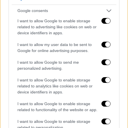
τη 47χρονη
Google consents
I want to allow Google to enable storage
related to advertising like cookies on web or
«Είδα τον μπαμπά να καρφώνει τη μαμά με
device identifiers in apps.
μαχαίρι», φέρεται να ψέλλισε σοκαρισμένο
ένα από τα μικρότερα παιδιά, που κάλεσε
I want to allow my user data to be sent to
απεγνωσμένα σε βοήθεια το
ΕΚΑΒ
. Οι
Google for online advertising purposes.
εικόνες που αντίκρισαν οι πρώτοι
I want to allow Google to send me
αστυνομικοί
και οι
διασώστες
personalized advertising.
χαρακτηρίζονται από έμπειρα στελέχη ως
I want to allow Google to enable storage
«σοκαριστικές».
related to analytics like cookies on web or
device identifiers in apps.
I want to allow Google to enable storage
related to functionality of the website or app.
I want to allow Google to enable storage
related to personalization.