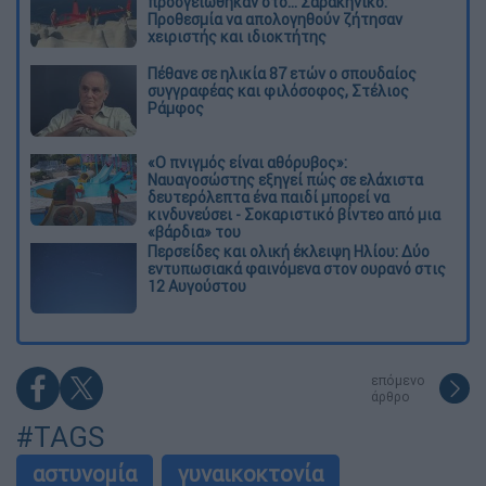
προσγειώθηκαν στο... Σαρακήνικο:
Προθεσμία να απολογηθούν ζήτησαν
χειριστής και ιδιοκτήτης
Πέθανε σε ηλικία 87 ετών ο σπουδαίος
συγγραφέας και φιλόσοφος, Στέλιος
Ράμφος
«Ο πνιγμός είναι αθόρυβος»:
Ναυαγοσώστης εξηγεί πώς σε ελάχιστα
δευτερόλεπτα ένα παιδί μπορεί να
κινδυνεύσει - Σοκαριστικό βίντεο από μια
«βάρδια» του
Περσείδες και ολική έκλειψη Ηλίου: Δύο
εντυπωσιακά φαινόμενα στον ουρανό στις
12 Αυγούστου
επόμενο
άρθρο
#TAGS
αστυνομία
γυναικοκτονία