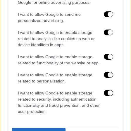
Google for online advertising purposes.
I want to allow Google to send me
personalized advertising.
I want to allow Google to enable storage
related to analytics like cookies on web or
device identifiers in apps.
I want to allow Google to enable storage
related to functionality of the website or app.
I want to allow Google to enable storage
Ελλάδα
|
22.08.2025 22:29
related to personalization.
Γυναικοκτονία στον Βόλο: Το μήνυμα που
I want to allow Google to enable storage
όπλισε το χέρι το δράστη - Οι Αρχές
related to security, including authentication
αναζητούν το δρομολόγιο διαφυγής
functionality and fraud prevention, and other
user protection.
Σε σοκ τα παιδιά του ζευγαριού