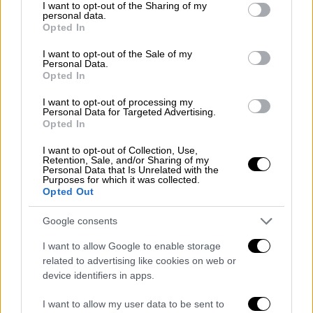
not limited to your visit or usage behaviour. You may click to
I want to opt-out of the Sharing of my
personal data.
grant or deny consent to Google and its third-party tags to
Opted In
use your data for below specified purposes in below Google
consent section.
I want to opt-out of the Sale of my
Personal Data.
Opted In
I want to opt-out of processing my
Personal Data for Targeted Advertising.
Opted In
I want to opt-out of Collection, Use,
Κόσμος
|
22.08.2025 22:41
Retention, Sale, and/or Sharing of my
Ο λιμός «θερίζει» τη Γάζα: «Το παιδί μου
Personal Data that Is Unrelated with the
Purposes for which it was collected.
δεν ξέρει τι γεύση έχουν τα φρούτα» -
Opted Out
Συγκλονιστικές μαρτυρίες
Google consents
Την εφιαλτική πραγματικότητα περιγράφουν
I want to allow Google to enable storage
οι κάτοικοι της Λωρίδας της Γάζας στο BBC
related to advertising like cookies on web or
device identifiers in apps.
I want to allow my user data to be sent to