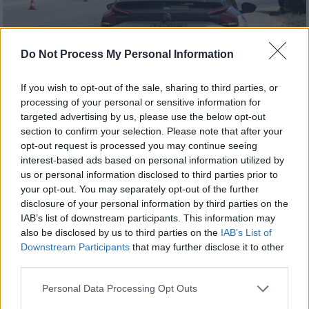
Do Not Process My Personal Information
If you wish to opt-out of the sale, sharing to third parties, or
processing of your personal or sensitive information for
targeted advertising by us, please use the below opt-out
Ελλάδα
|
22.08.2025 23:00
section to confirm your selection. Please note that after your
Ηράκλειο: 22χρόνος έκρυβε στο
opt-out request is processed you may continue seeing
αυτοκίνητό του κάνναβη – Συνελήφθη
interest-based ads based on personal information utilized by
us or personal information disclosed to third parties prior to
από την αστυνομία
your opt-out. You may separately opt-out of the further
Διενεργείται προανάκριση για την υπόθεση
disclosure of your personal information by third parties on the
IAB’s list of downstream participants. This information may
also be disclosed by us to third parties on the
IAB’s List of
Downstream Participants
that may further disclose it to other
third parties.
Please note that this website/app uses one or more Google
Personal Data Processing Opt Outs
services and may gather and store information including but