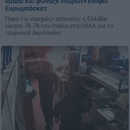
ομάδα και φώναξε «παρών» ενόψει
Ευρωμπάσκετ
Παρά τις «ηχηρές» απουσίες η Ελλάδα
νίκησε 76-74 την Ιταλία στο ΟΑΚΑ για το
τουρνουά Ακρόπολις