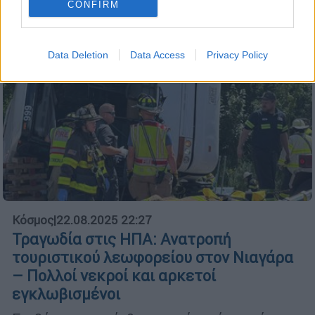
CONFIRM
Data Deletion
Data Access
Privacy Policy
Κόσμος
|
22.08.2025 22:27
Τραγωδία στις ΗΠΑ: Ανατροπή
τουριστικού λεωφορείου στον Νιαγάρα
– Πολλοί νεκροί και αρκετοί
εγκλωβισμένοι