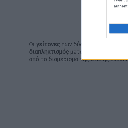
authenti
Οι
γείτονες
των δύο
αδελφών
αναφέρ
διαπληκτισμός
μεταξύ τους, παρά μό
από το διαμέρισμα της άτυχης γυναίκ