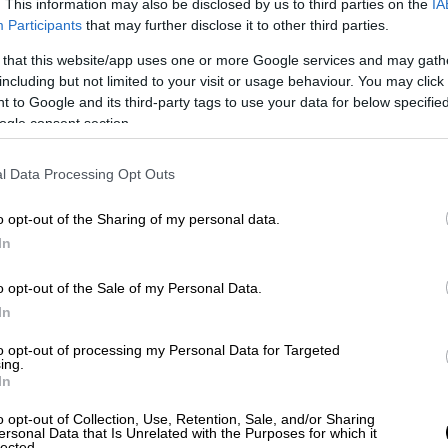
. This information may also be disclosed by us to third parties on the
IA
ρικό ενδοοικογενειακής βίας
. Μάλιστα, ο
Participants
that may further disclose it to other third parties.
όντιζε την ετεροθαλή αδελφή του.
 that this website/app uses one or more Google services and may gath
including but not limited to your visit or usage behaviour. You may click 
νοσοκομείο. Μου γκρίνιαξε για κάτι
 to Google and its third-party tags to use your data for below specifi
ουν πολύ στρεσαρισμένος, πολύ πιεσμένος.
ogle consent section.
l Data Processing Opt Outs
γκλημα
o opt-out of the Sharing of my personal data.
ι εξιτήριο από το νοσοκομείο όπου
In
 με
εγκεφαλικό
.
o opt-out of the Sale of my Personal Data.
α πήγε να την πάρει από το νοσοκομείο και
In
 λόγο, φέρεται να την σκότωσε, καθώς
to opt-out of processing my Personal Data for Targeted
μό της άτυχης γυναίκας και την έσφιξε, με
ing.
κτικό θάνατο.
In
o opt-out of Collection, Use, Retention, Sale, and/or Sharing
ιος ο
δράστης
κάλεσε την Άμεση Δράση και
ersonal Data that Is Unrelated with the Purposes for which it
lected.