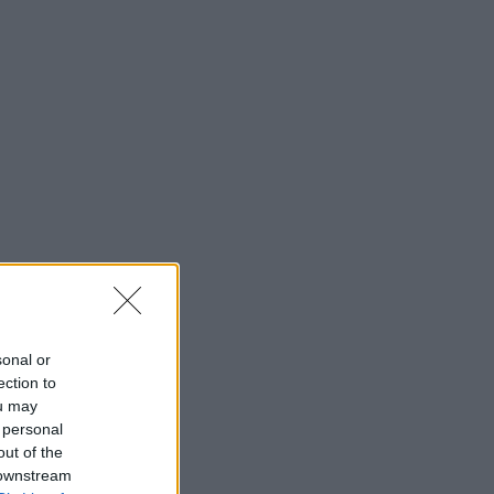
sonal or
ection to
ou may
 personal
out of the
 downstream