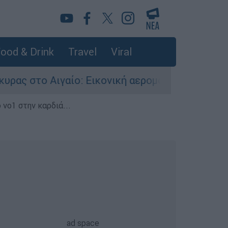
ood & Drink
Travel
Viral
αίο: Εικονική αερομαχία ανάμεσα σε ελληνικά κ
 νο1 στην καρδιά...