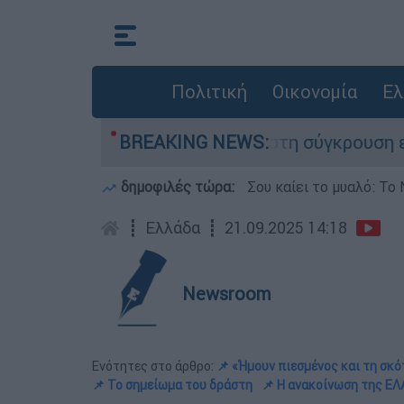
Πολιτική
Οικονομία
Ελ
ου έχασε τη ζωή του στη σύγκρουση ελικοπτέρω
BREAKING NEWS:
δημοφιλές τώρα:
Σου καίει το μυαλό: Το 
┋
Ελλάδα
┋
21.09.2025 14:18
Newsroom
Ενότητες στο άρθρο:
📌 «Ήμουν πιεσμένος και τη σκ
📌 Το σημείωμα του δράστη
📌 Η ανακοίνωση της ΕΛ