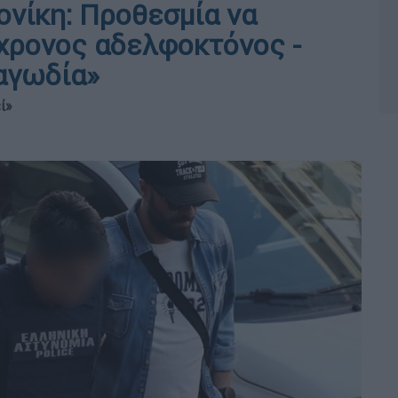
νίκη: Προθεσμία να
χρονος αδελφοκτόνος -
αγωδία»
ί»