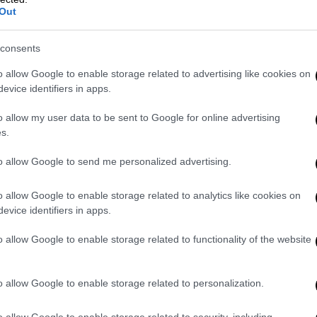
, λέγοντας «έπνιξα την αδελφή μου, ελάτε
Out
ελίδας
thestival,
το αποτρόπαιο έγκλημα
consents
τος. Οι διασώστες του
ΕΚΑΒ
προσπάθησαν
o allow Google to enable storage related to advertising like cookies on
ταν έφτασαν ήταν αργά.
evice identifiers in apps.
o allow my user data to be sent to Google for online advertising
s.
to allow Google to send me personalized advertising.
o allow Google to enable storage related to analytics like cookies on
evice identifiers in apps.
o allow Google to enable storage related to functionality of the website
o allow Google to enable storage related to personalization.
o allow Google to enable storage related to security, including