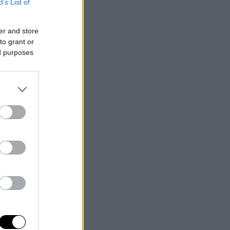
B’s List of
er and store
to grant or
ed purposes