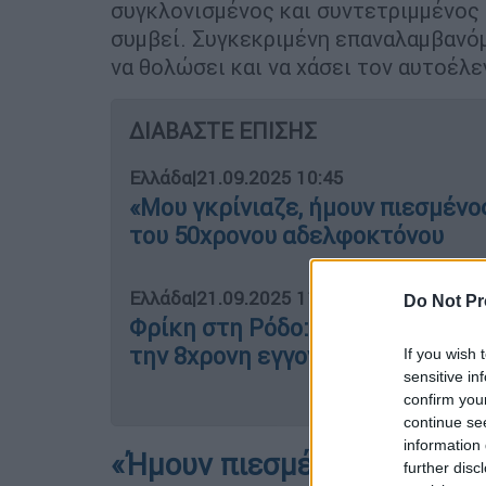
συγκλονισμένος και συντετριμμένος κ
συμβεί. Συγκεκριμένη επαναλαμβανό
να θολώσει και να χάσει τον αυτοέλε
ΔΙΑΒΑΣΤΕ ΕΠΙΣΗΣ
Ελλάδα
|
21.09.2025 10:45
«Μου γκρίνιαζε, ήμουν πιεσμένο
του 50χρονου αδελφοκτόνου
Ελλάδα
|
21.09.2025 11:43
Do Not Pr
Φρίκη στη Ρόδο: 83χρονος κατη
την 8χρονη εγγονή του
If you wish 
sensitive in
confirm you
continue se
information 
«Ήμουν πιεσμένος και τη 
further disc