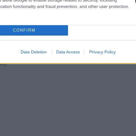
cation functionality and fraud prevention, and other user protection.
CONFIRM
ουν ότι δεν προηγήθηκε κάποιος
Data Deletion
Data Access
Privacy Policy
νο στις 12 το μεσημέρι άκουσαν μία κραυγή
ας.