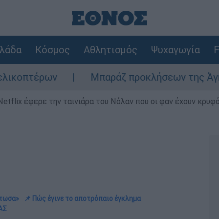
λάδα
Κόσμος
Αθλητισμός
Ψυχαγωγία
F
ν
Μπαράζ προκλήσεων της Άγκυρας στο Αιγ
Netflix έφερε την ταινιάρα του Νόλαν που οι φαν έχουν κρυφό
ότωσα»
📌 Πώς έγινε το αποτρόπαιο έγκλημα
ΑΣ