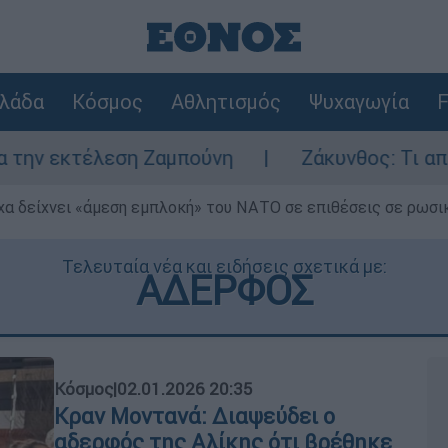
λάδα
Κόσμος
Αθλητισμός
Ψυχαγωγία
F
 Ζαμπούνη
Ζάκυνθος: Τι απαντά η ΕΛΑΣ γι
α δείχνει «άμεση εμπλοκή» του ΝΑΤΟ σε επιθέσεις σε ρωσι
Τελευταία νέα και ειδήσεις σχετικά με:
ΑΔΕΡΦΟΣ
Κόσμος
|
02.01.2026 20:35
Κραν Μοντανά: Διαψεύδει ο
αδερφός της Αλίκης ότι βρέθηκε