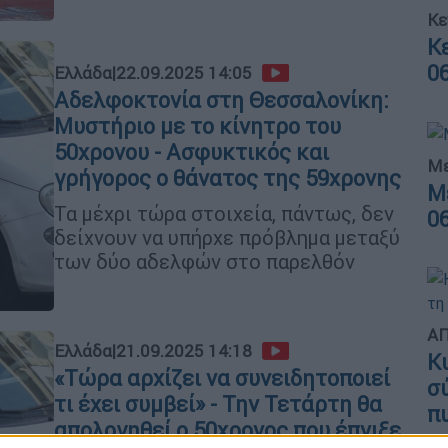
Κε
Κ
0
Ελλάδα
|
22.09.2025 14:05
Αδελφοκτονία στη Θεσσαλονίκη:
Μυστήριο με το κίνητρο του
50χρονου - Ασφυκτικός και
Με
γρήγορος ο θάνατος της 59χρονης
Μ
Τα μέχρι τώρα στοιχεία, πάντως, δεν
0
δείχνουν να υπήρχε πρόβλημα μεταξύ
των δύο αδελφών στο παρελθόν
ΑΠ
Ελλάδα
|
21.09.2025 14:18
Κ
«Τώρα αρχίζει να συνειδητοποιεί
σ
τι έχει συμβεί» - Την Τετάρτη θα
π
απολογηθεί ο 50χρονος που έπνιξε