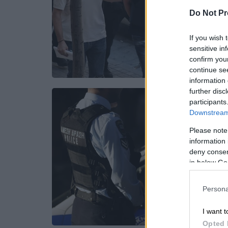
Do Not Pr
If you wish 
sensitive in
confirm you
continue se
information 
further disc
participants
Downstream 
Please note
information 
deny consent
in below Go
Persona
I want t
Opted 