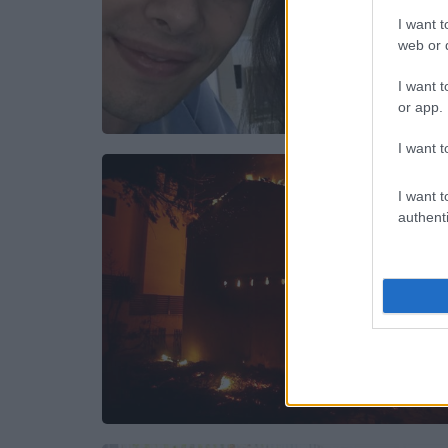
I want t
web or d
I want t
or app.
I want t
I want t
authenti