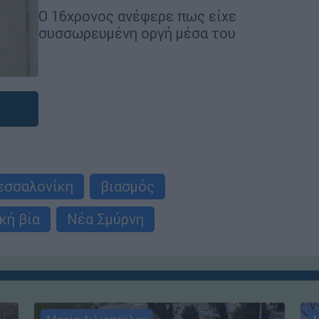
Ο 16χρονος ανέφερε πως είχε
συσσωρευμένη οργή μέσα του
εσσαλονίκη
βιασμός
κή βία
Νέα Σμύρνη