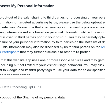
την αδερφή του στη Θεσσαλονίκη
ocess My Personal Information
«Ο κατηγορούμενος είναι
συγκλονισμένος και συντετριμμένος
to opt-out of the sale, sharing to third parties, or processing of your per
ΑΠ
και τώρα αρχίζει να συνειδητοποιεί
formation for targeted advertising by us, please use the below opt-out s
Τ
τι έχει συμβεί» είπε ο δικηγόρος του
r selection. Please note that after your opt-out request is processed y
μ
eing interest-based ads based on personal information utilized by us or
disclosed to third parties prior to your opt-out. You may separately opt-
losure of your personal information by third parties on the IAB’s list of
Ελλάδα
|
20.09.2025 18:28
. This information may also be disclosed by us to third parties on the
IA
«Σκότωσα την αδελφή μου»:
Participants
that may further disclose it to other third parties.
Σοκάρουν οι λεπτομέρειες της
 that this website/app uses one or more Google services and may gath
αδελφοκτονίας - Το θύμα
including but not limited to your visit or usage behaviour. You may click 
νοσηλεύτηκε στο νοσοκομείο με
 to Google and its third-party tags to use your data for below specifi
εγκεφαλικό
ogle consent section.
Ο 50χρονος κάλεσε την Αστυνομία και
ομολόγησε την δολοφονία της
l Data Processing Opt Outs
αδερφής του αλλά δεν εξήγησε γιατί
o opt-out of the Sharing of my personal data.
προέβη στην αποτρόπαια πράξη του
In