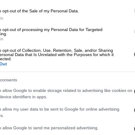
o opt-out of the Sale of my Personal Data.
Ελλάδα
|
17.08.2025 12:42
In
Νέα Ερυθραία: Συνελήφθη
αδερφός πασίγνωστης
to opt-out of processing my Personal Data for Targeted
ing.
παρουσιάστριας μετά από
In
καταδίωξη - Βρέθηκε μεθυσμένος
o opt-out of Collection, Use, Retention, Sale, and/or Sharing
Προσπέρασε αντικανονικά, δεν
ersonal Data that Is Unrelated with the Purposes for which it
lected.
σταμάτησε σε σήμα για έλεγχο και
Out
στη συνέχεια πέταξε κάτω ταυτότητα
αστυνομικού
consents
o allow Google to enable storage related to advertising like cookies on
evice identifiers in apps.
o allow my user data to be sent to Google for online advertising
Ελλάδα
|
09.08.2025 14:12
s.
Λένα Σαμαρά: «Αδελφούλα μου,
πώς να αντέξω χωρίς εσένα...» -
to allow Google to send me personalized advertising.