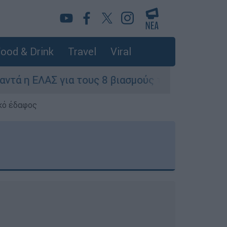
ood & Drink
Travel
Viral
α τους 8 βιασμούς τουριστριών - «Μόνο 3 περιστ
κό έδαφος