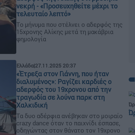
νεκρή - «Προσευχηθείτε μέχρι το
τελευταίο λεπτό»
Το μήνυμα που στέλνει ο αδερφός της
15χρονης Αλίκης μετά τη μακάβρια
φημολογία
Ελλάδα
|
27.11.2025 20:37
«Έτρεξα στον Γιάννη, που ήταν
διαλυμένος»: Ραγίζει καρδιές ο
αδερφός του 19χρονου από την
τραγωδία σε λούνα παρκ στη
Χαλκιδική
Ώρ
Ώ
Τα δυο αδέρφια ανέβηκαν στο μοιραίο
crazy dance όταν το παιχνίδι έσπασε,
οδηγώντας στον θάνατο τον 19χρονο