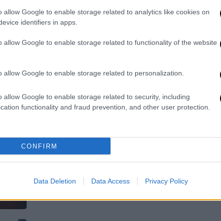
Το αντίο του αδερφού της Κώστα
o allow Google to enable storage related to analytics like cookies on
Μια συγκινητική ανάρτηση ανέβασε ο
evice identifiers in apps.
αδερφός της Κώστας Σαμαράς
o allow Google to enable storage related to functionality of the website
o allow Google to enable storage related to personalization.
Ελλάδα
|
23.07.2025 06:50
o allow Google to enable storage related to security, including
Τραγωδία στο Μάτι, 7 χρόνια μετά:
cation functionality and fraud prevention, and other user protection.
Οι 104 νεκροί που ουρλιάζουν
ακόμη για δικαίωση μέσω των
συγγενών τους
CONFIRM
Με τον χρόνο να πιέζει, αφού σε έναν
χρόνο από σήμερα υπάρχει ο κίνδυνος
Data Deletion
Data Access
Privacy Policy
της παραγραφής