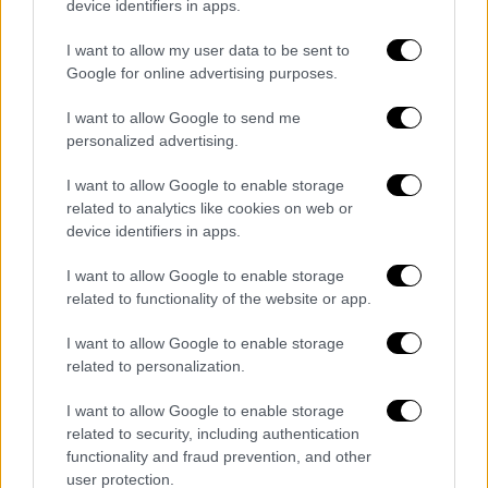
device identifiers in apps.
I want to allow my user data to be sent to
Google for online advertising purposes.
I want to allow Google to send me
personalized advertising.
I want to allow Google to enable storage
related to analytics like cookies on web or
device identifiers in apps.
I want to allow Google to enable storage
Κόσμος
|
17.08.2025 22:31
related to functionality of the website or app.
Οι ανησυχίες Ζελένσκι για το κρίσιμο
I want to allow Google to enable storage
ραντεβού με Τραμπ – Η προηγούμενη
related to personalization.
συνάντηση στον Λευκό Οίκο και το
ισχυρό μέτωπο της Ευρώπης υπέρ του
I want to allow Google to enable storage
related to security, including authentication
Η ευρωπαϊκή ενίσχυση φαίνεται να
functionality and fraud prevention, and other
αποσκοπεί στο να αποφευχθούν σκηνές σαν
user protection.