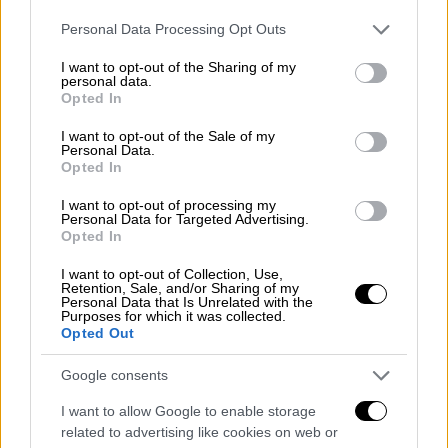
Please note that this website/app uses one or more Google
Personal Data Processing Opt Outs
services and may gather and store information including but
not limited to your visit or usage behaviour. You may click to
I want to opt-out of the Sharing of my
personal data.
grant or deny consent to Google and its third-party tags to
Opted In
use your data for below specified purposes in below Google
consent section.
I want to opt-out of the Sale of my
Personal Data.
Opted In
I want to opt-out of processing my
Ελλάδα
|
17.08.2025 22:39
Personal Data for Targeted Advertising.
Opted In
Τραγωδία στο Αιγάλεω: Νεκρή 65χρονη
έπειτα από φωτιά σε διαμέρισμα
I want to opt-out of Collection, Use,
Retention, Sale, and/or Sharing of my
Για το τραγικό περιστατικό διενεργείται
Personal Data that Is Unrelated with the
Purposes for which it was collected.
προανάκριση από το αρμόδιο ανακριτικό
Opted Out
τμήμα
Google consents
I want to allow Google to enable storage
related to advertising like cookies on web or