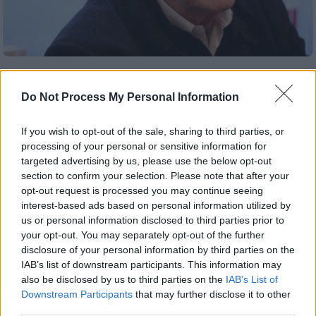
Lifestyle
|
17.08.2025 22:49
Συγκινεί η παιδική ανάμνηση του
Do Not Process My Personal Information
Γιώργου Κωνσταντίνου από τον
τορπιλισμό της «Έλλης»
If you wish to opt-out of the sale, sharing to third parties, or
processing of your personal or sensitive information for
Ο αγαπημένος ηθοποιός θυμήθηκε το
targeted advertising by us, please use the below opt-out
καλοκαίρι του 1940, όταν βρέθηκε στην
section to confirm your selection. Please note that after your
Τήνο μαζί με τη μητέρα του για τον
opt-out request is processed you may continue seeing
εορτασμό του Δεκαπενταύγουστου
interest-based ads based on personal information utilized by
us or personal information disclosed to third parties prior to
your opt-out. You may separately opt-out of the further
disclosure of your personal information by third parties on the
IAB’s list of downstream participants. This information may
also be disclosed by us to third parties on the
IAB’s List of
Downstream Participants
that may further disclose it to other
third parties.