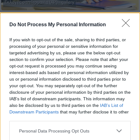
Εκλογές στη Γερμανία (AP) - gallery
Προσθέστε το ΕΘΝΟΣ στη Google
Do Not Process My Personal Information
Το 68% των ερωτηθέντων που συμμετείχαν
If you wish to opt-out of the sale, sharing to third parties, or
processing of your personal or sensitive information for
σε δημοσκόπηση του
ινστιτούτου INSA
, για
targeted advertising by us, please use the below opt-out
λογαριασμό της κυριακάτικης έκδοσης της
section to confirm your selection. Please note that after your
εφημερίδας
Bild
, θεωρεί πως στέλεχος του
opt-out request is processed you may continue seeing
ακροδεξιού κόμματος
«Εναλλακτική για τη
interest-based ads based on personal information utilized by
us or personal information disclosed to third parties prior to
Γερμανία» (AfD)
θα αναλάβει τη
your opt-out. You may separately opt-out of the further
διακυβέρνηση τουλάχιστον ενός
disclosure of your personal information by third parties on the
ομοσπονδιακού κρατιδίου το 2026.
IAB’s list of downstream participants. This information may
also be disclosed by us to third parties on the
IAB’s List of
Κρατιδιακές εκλογές έχουν
Downstream Participants
that may further disclose it to other
προγραμματιστεί την επόμενη χρονιά σε
third parties.
Βάδη-Βυρτεμβέργη, Ρηνανία-Παλατινάτο,
Please note that this website/app uses one or more Google
Personal Data Processing Opt Outs
Σαξονία-Άνχαλτ, Βερολίνο και
services and may gather and store information including but