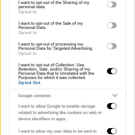
Μεκλεμβούργο-Δυτική Πομερανία.
not limited to your visit or usage behaviour. You may click to
I want to opt-out of the Sharing of my
personal data.
grant or deny consent to Google and its third-party tags to
Opted In
use your data for below specified purposes in below Google
ΔΙΑΒΑΣΤΕ ΕΠΙΣΗΣ
consent section.
I want to opt-out of the Sale of my
Personal Data.
Opted In
Κόσμος
|
17.08.2025 13:12
Συνάντηση Τραμπ-Ζελένσκι: Η
I want to opt-out of processing my
Ούρσουλα φον ντερ Λάιεν θα
Personal Data for Targeted Advertising.
Opted In
συνοδεύσει τον Ουκρανό πρόεδρο
στην Ουάσινγκτον
I want to opt-out of Collection, Use,
Retention, Sale, and/or Sharing of my
Personal Data that Is Unrelated with the
Purposes for which it was collected.
Opted Out
Σύμφωνα με τη δημοσκόπηση, το 43% των
Google consents
ερωτηθέντων εκτιμά πως στέλεχος της
I want to allow Google to enable storage
ακροδεξιάς θα κερδίσει τις εκλογές σε
related to advertising like cookies on web or
τουλάχιστον ένα ομοσπονδιακό κρατίδιο,
device identifiers in apps.
ενώ το 25% θεωρεί πως η
AfD
θα
I want to allow my user data to be sent to
επικρατήσει σε δύο ή περισσότερα.