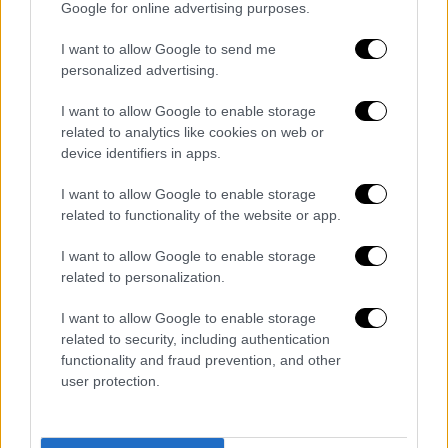
Google for online advertising purposes.
Το 19% δεν πιστεύει ότι στέλεχος του
AfD
I want to allow Google to send me
θ
α αναλάβει τη διακυβέρνηση κρατιδίου, ενώ
personalized advertising.
το 13% απέφυγε να κάνει πρόβλεψη.
I want to allow Google to enable storage
Το 47% των ερωτηθέντων δήλωσε αντίθετο
related to analytics like cookies on web or
device identifiers in apps.
σε ενδεχόμενη συνεργασία της
Χριστιανικής
Ένωσης (CDU/CSU)
με την
AfD
. Ωστόσο,
I want to allow Google to enable storage
τέσσερις στους δέκα απορρίπτουν το
related to functionality of the website or app.
λεγόμενο «τείχος» κατά της συνεργασίας με
I want to allow Google to enable storage
την ακροδεξιά, ενώ το 6% απάντησε ότι δεν
related to personalization.
το ενδιαφέρει και το 7% αρνήθηκε να
σχολιάσει.
I want to allow Google to enable storage
related to security, including authentication
Σε ψήφισμα του 2018, τ
ο
functionality and fraud prevention, and other
Χριστιανοδημοκρατικό Κόμμα (CDU)
user protection.
απέρριψε το ενδεχόμενο συνεργασίας τόσο
με την
ακροδεξιά AfD
όσο και με το κόμμα