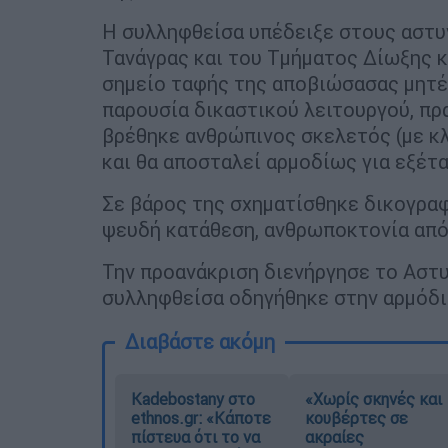
Η συλληφθείσα υπέδειξε στους αστυ
Τανάγρας και του Τμήματος Δίωξης κ
σημείο ταφής της αποβιώσασας μητέρ
παρουσία δικαστικού λειτουργού, πρ
βρέθηκε ανθρώπινος σκελετός (με κ
και θα αποσταλεί αρμοδίως για εξέτ
Σε βάρος της σχηματίσθηκε δικογραφ
ψευδή κατάθεση, ανθρωποκτονία από 
Την προανάκριση διενήργησε το Αστυ
συλληφθείσα οδηγήθηκε στην αρμόδια
Διαβάστε ακόμη
Kadebostany στο
«Χωρίς σκηνές και
ethnos.gr: «Κάποτε
κουβέρτες σε
πίστευα ότι το να
ακραίες