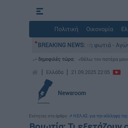
Πολιτική
Οικονομία
Ελ
 Πόρτο Γερμανό μετά τη φωτιά - Αγώνας για απο
BREAKING NEWS:
δημοφιλές τώρα:
«Θέλω τον πατέρα μου»:
┋
Ελλάδα
┋
21.09.2025 22:05
Newsroom
Ενότητες στο άρθρο:
📌 Η ΕΛ.ΑΣ. για την σύλληψη τη
Βοιωτία: Τι εξετάζουν 