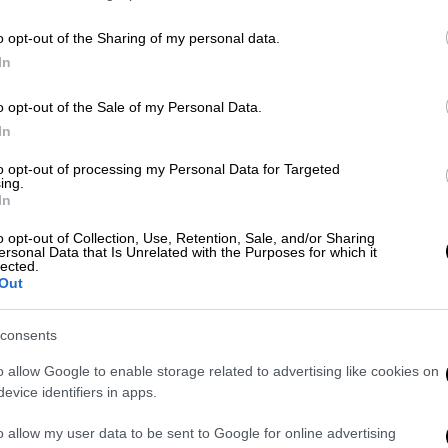
o opt-out of the Sharing of my personal data.
In
o opt-out of the Sale of my Personal Data.
In
to opt-out of processing my Personal Data for Targeted
ing.
In
o opt-out of Collection, Use, Retention, Sale, and/or Sharing
ersonal Data that Is Unrelated with the Purposes for which it
lected.
Out
consents
o allow Google to enable storage related to advertising like cookies on
της 62χρονης
evice identifiers in apps.
o allow my user data to be sent to Google for online advertising