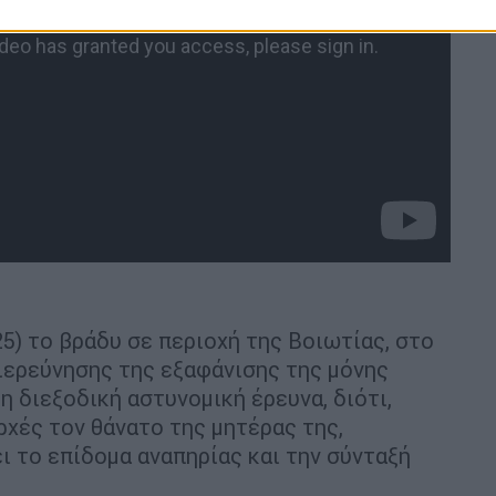
5) το βράδυ σε περιοχή της Βοιωτίας, στο
ιερεύνησης της εξαφάνισης της μόνης
 διεξοδική αστυνομική έρευνα, διότι,
χές τον θάνατο της μητέρας της,
ι το επίδομα αναπηρίας και την σύνταξή