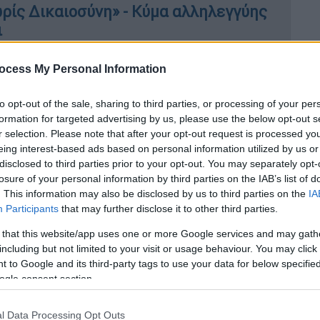
ωρίς Δικαιοσύνη» - Κύμα αλληλεγγύης
ι
ocess My Personal Information
οιχεία που έχουν συλλέξει ενώ εξετάζουν
to opt-out of the sale, sharing to third parties, or processing of your per
ν
62χρονη
, η μητέρα της πέθανε το
2023
και
formation for targeted advertising by us, please use the below opt-out s
r selection. Please note that after your opt-out request is processed y
νταξη
που λάμβανε. Ωστόσο, σύμφωνα με
eing interest-based ads based on personal information utilized by us or
της
62χρονης
είχε εξαφανιστεί για
disclosed to third parties prior to your opt-out. You may separately opt-
losure of your personal information by third parties on the IAB’s list of
. This information may also be disclosed by us to third parties on the
IA
 είχαμε κάποιες φορές. Τη βλέπαμε κάποιες
Participants
that may further disclose it to other third parties.
ν μας επέτρεπε να την δούμε. Είχε βάλει
 that this website/app uses one or more Google services and may gath
τέρα της. Όλα αυτά πριν από 4-5 χρόνια»,
including but not limited to your visit or usage behaviour. You may click 
ς.
 to Google and its third-party tags to use your data for below specifi
ogle consent section.
l Data Processing Opt Outs