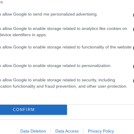
σης νεκρού, ψευδή κατάθεση,
s.
η σχηματίστηκε εις βάρος της 62χρονης
to allow Google to send me personalized advertising.
 είχε θάψει τη σορό της μητέραςτης δίπλα
o allow Google to enable storage related to analytics like cookies on
evice identifiers in apps.
 η
62χρονη
είχε αποκρύψει τον θάνατο της
ομα αναπηρίας και τη σύνταξή της. Όπως
o allow Google to enable storage related to functionality of the website
έδειξε στους αστυνομικούς το σημείο
 εκεί εντοπίστηκε ο σκελετός με
o allow Google to enable storage related to personalization.
o allow Google to enable storage related to security, including
cation functionality and fraud prevention, and other user protection.
CONFIRM
Data Deletion
Data Access
Privacy Policy