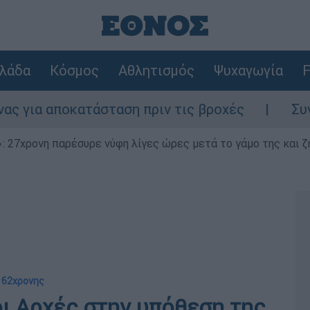
λάδα
Κόσμος
Αθλητισμός
Ψυχαγωγία
F
κατάσταση πριν τις βροχές
Συναγερμός στ
 27χρονη παρέσυρε νύφη λίγες ώρες μετά το γάμο της και ζη
ς 62χρονης
οι Αρχές στην υπόθεση της