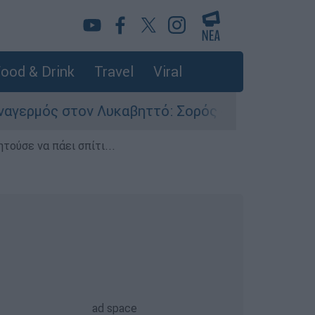
ood & Drink
Travel
Viral
ον Λυκαβηττό: Σορός σε προχωρημένη σήψη εντ
τούσε να πάει σπίτι...