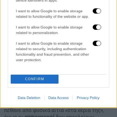
device identifiers in apps.
για να
καταρρεύσει το ψέμα
. Οι αστυνομικοί
I want to allow Google to enable storage
διαπίστωσαν ότι η γυναίκα που έβλεπαν δεν
related to functionality of the website or app.
ταίριαζε με τα στοιχεία που είχαν, ενώ
σύντομα βρήκαν ότι επρόκειτο για τη μητέρα
I want to allow Google to enable storage
related to personalization.
ενός άλλου κατοίκου της περιοχής.
I want to allow Google to enable storage
Η ίδια ισχυρίστηκε ότι αντιμετώπιζε σοβαρά
related to security, including authentication
προβλήματα υγείας και
οικονομικές
functionality and fraud prevention, and other
δυσκολίες
, λόγω και των σπουδών του
user protection.
παιδιού της στην Κρήτη. Όταν το παιδί
ρωτήθηκε σχετικά, κατέθεσε ότι δεν
γνώριζε τίποτα για τον θάνατο της γιαγιάς
CONFIRM
του, καθώς είχε να επισκεφθεί το χωριό
πέντε χρόνια.
Data Deletion
Data Access
Privacy Policy
Η 62χρονη υποστήριξε πως η μητέρα της
πέθανε από φυσικά αίτια «στα χέρια της»,
όμως οι
αστυνομικοί
δεν αποκλείουν