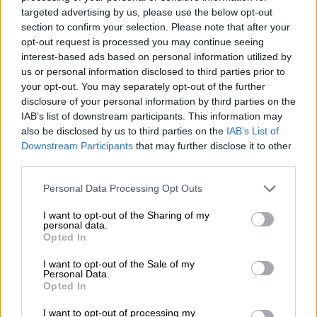
πληροφορίες που να οδηγούν στον
targeted advertising by us, please use the below opt-out
εντοπισμό του. Το
μυστήριο γύρω από τον
section to confirm your selection. Please note that after your
«Γιάννη»
περιπλέκει ακόμη περισσότερο μια
opt-out request is processed you may continue seeing
interest-based ads based on personal information utilized by
ήδη σκοτεινή ιστορία.
us or personal information disclosed to third parties prior to
your opt-out. You may separately opt-out of the further
disclosure of your personal information by third parties on the
IAB’s list of downstream participants. This information may
also be disclosed by us to third parties on the
IAB’s List of
Downstream Participants
that may further disclose it to other
third parties.
video
Please note that this website/app uses one or more Google
Personal Data Processing Opt Outs
services and may gather and store information including but
not limited to your visit or usage behaviour. You may click to
I want to opt-out of the Sharing of my
personal data.
grant or deny consent to Google and its third-party tags to
Opted In
use your data for below specified purposes in below Google
consent section.
I want to opt-out of the Sale of my
Η
αστυνομία
κρατά επιφυλάξεις για τον
Personal Data.
ρόλο του
υποτιθέμενου συνεργού
, ενώ
Opted In
παράλληλα διερευνά αν η αναφορά σε αυτόν
I want to opt-out of processing my