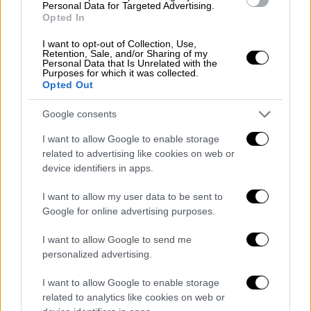
ήταν ένα ακόμα τέχνασμα της 62χρονης,
Personal Data for Targeted Advertising.
Opted In
προκειμένου να αποπροσανατολίσει τις
έρευνες.
I want to opt-out of Collection, Use,
Retention, Sale, and/or Sharing of my
Personal Data that Is Unrelated with the
Το ενδεχόμενο να πρόκειται για
ανύπαρκτο
Purposes for which it was collected.
Opted Out
πρόσωπο
δεν έχει ακόμα αποκλειστεί, με τις
Αρχές να προσπαθούν να συνθέσουν τα
Google consents
κομμάτια του παζλ.
I want to allow Google to enable storage
Η
φρικτή ιστορία αποκαλύφθηκε
όταν,
related to advertising like cookies on web or
device identifiers in apps.
ύστερα από καταγγελίες κατοίκων που είχαν
να δουν την ηλικιωμένη μητέρα εδώ και
I want to allow my user data to be sent to
χρόνια, αστυνομικοί επισκέφθηκαν το σπίτι
Google for online advertising purposes.
της οικογένειας. Η 62χρονη, που εργάζεται
I want to allow Google to send me
ως
διευθύντρια ΚΕΠ
, προσπάθησε να τους
personalized advertising.
παραπλανήσει παρουσιάζοντας μια άλλη
ηλικιωμένη γυναίκα ως τη μητέρα της.
I want to allow Google to enable storage
related to analytics like cookies on web or
Ωστόσο, μία φωτογραφία στάθηκε αρκετή