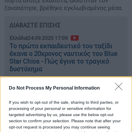
πόρτα άνοιξε ελάχιστα, αλλά όταν τον
ξαναπάτησε, βρέθηκε εγκλωβισμένος μέσα.
ΔΙΑΒΑΣΤΕ ΕΠΙΣΗΣ
Ελλάδα
|
24.09.2025 17:09
Το πρώτο εκπαιδευτικό του ταξίδι
έκανε ο 20χρονος ναυτικός του Blue
Star Chios - Πώς έγινε το τραγικό
δυστύχημα
Ελλάδα
|
25.09.2025 07:20
Do Not Process My Personal Information
Αυτοψία στο Blue Star Chios που
σκοτώθηκε ο 20χρονος ναυτικός:
If you wish to opt-out of the sale, sharing to third parties, or
Εξετάζουν το βίντεο οι αρχές -
processing of your personal or sensitive information for
targeted advertising by us, please use the below opt-out
Απεργία στο λιμάνι από τα σωματεία
section to confirm your selection. Please note that after your
opt-out request is processed you may continue seeing