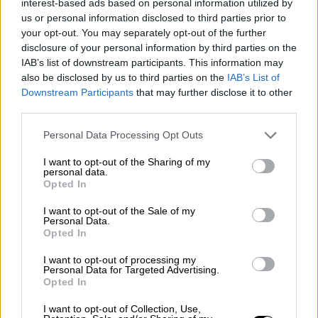
interest-based ads based on personal information utilized by
us or personal information disclosed to third parties prior to
Ο Τάσος είχε ναυτολογηθεί στο πλοίο στις
your opt-out. You may separately opt-out of the further
disclosure of your personal information by third parties on the
αρχές Σεπτεμβρίου και εργαζόταν
ως
IAB’s list of downstream participants. This information may
καθαριστής στο μηχανοστάσιο
. Παρότι
also be disclosed by us to third parties on the
IAB’s List of
διέθετε πιστοποιητικό από το
κυπριακό
Downstream Participants
that may further disclose it to other
υφυπουργείο Ναυτιλίας
, το οποίο
third parties.
υποδηλώνει μια βασική εκπαίδευση, είχε
Please note that this website/app uses one or more Google
Personal Data Processing Opt Outs
περάσει μόνο μία ημέρα επιπλέον
services and may gather and store information including but
εκπαίδευσης πάνω στο πλοίο.
not limited to your visit or usage behaviour. You may click to
I want to opt-out of the Sharing of my
personal data.
grant or deny consent to Google and its third-party tags to
Opted In
«Δεν μπορώ να το φανταστώ»
use your data for below specified purposes in below Google
consent section.
I want to opt-out of the Sale of my
Ένας ξάδελφος του 20χρονου, μιλώντας στο
Personal Data.
Opted In
Mega, περιέγραψε το σοκ που βιώνει μετά
από την τραγική είδηση, λέγοντας: «Τον
I want to opt-out of processing my
Personal Data for Targeted Advertising.
έπιασε η πόρτα, η υδατοστεγής πόρτα. Δέκα
Opted In
ημέρες είχε πάει. Είχε πάει σε μια ιδιωτική
I want to opt-out of Collection, Use,
σχολή, πήγε εκεί να δουλέψει, να ξεκινήσει