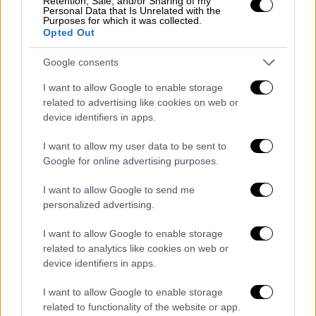
Retention, Sale, and/or Sharing of my
Personal Data that Is Unrelated with the
από εκεί.
Να ξεκινήσει να κάνει εκεί τη
Purposes for which it was collected.
δουλειά του
. Έχω πέσει από τα σύννεφα, δεν
Opted Out
ξέρω τι γίνεται. Πολύ καλό παιδί, είναι ένα
Google consents
κομμάτι μάλαμα. Τι να σας πω τώρα;
Ότι πριν
από 10 μέρες, πριν φύγει, ήμασταν μαζί και
I want to allow Google to enable storage
related to advertising like cookies on web or
τρώγαμε και πίναμε
. Τι να σας πω; Ότι δεν
device identifiers in apps.
μπορώ να το φανταστώ αυτό το πράγμα;
Όλοι είμαστε χαμένοι, δεν ξέρουμε τι γίνεται
I want to allow my user data to be sent to
πραγματικά. Ήθελε πολύ να πάει, φοβόταν
Google for online advertising purposes.
λόγω του ότι ήταν η πρώτη φορά που θα
I want to allow Google to send me
πήγαινε στο καράβι και όλα αυτά, αλλά ήθελε
personalized advertising.
πολύ να πάει».
I want to allow Google to enable storage
Είπε ακόμα: «Είχε μιλήσει ένα φιλαράκι μου
related to analytics like cookies on web or
πολύ καλό, μίλησε μαζί του βιντεοκλήση
device identifiers in apps.
“πώς είναι;” του λέει, λέει “φίλε είδες;
I want to allow Google to enable storage
Αντέχω”. Γιατί
όταν ξεκίνησε να πηγαίνει
related to functionality of the website or app.