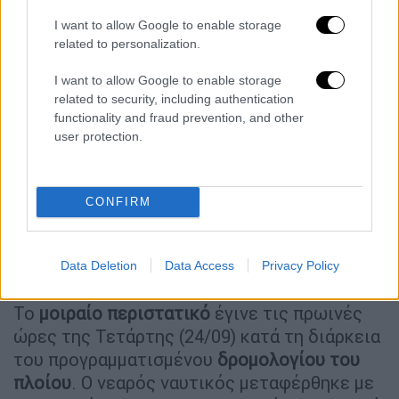
έλεγε “Μήπως δεν αντέξω”
αλλά τελικά
I want to allow Google to enable storage
είπε: “Είδες; Αντέχω μπορώ, μου βγαίνουν
related to personalization.
ωραία εδώ”».
I want to allow Google to enable storage
related to security, including authentication
functionality and fraud prevention, and other
user protection.
CONFIRM
Data Deletion
Data Access
Privacy Policy
Το
μοιραίο περιστατικό
έγινε τις πρωινές
ώρες της Τετάρτης (24/09) κατά τη διάρκεια
του προγραμματισμένου
δρομολογίου του
πλοίου
. Ο νεαρός ναυτικός μεταφέρθηκε με