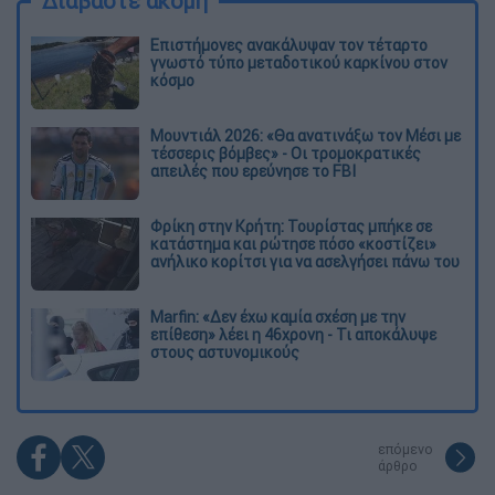
Διαβάστε ακόμη
Επιστήμονες ανακάλυψαν τον τέταρτο
γνωστό τύπο μεταδοτικού καρκίνου στον
κόσμο
Μουντιάλ 2026: «Θα ανατινάξω τον Μέσι με
τέσσερις βόμβες» - Οι τρομοκρατικές
απειλές που ερεύνησε το FBI
Φρίκη στην Κρήτη: Τουρίστας μπήκε σε
κατάστημα και ρώτησε πόσο «κοστίζει»
ανήλικο κορίτσι για να ασελγήσει πάνω του
Marfin: «Δεν έχω καμία σχέση με την
επίθεση» λέει η 46χρονη - Τι αποκάλυψε
στους αστυνομικούς
επόμενο
άρθρο