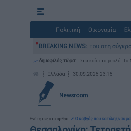
Πολιτική
Οικονομία
Ελ
αμίγο που έχασε τη ζωή του στη σύγκρουση ελι
BREAKING NEWS:
δημοφιλές τώρα:
Σου καίει το μυαλό: Το 
┋
Ελλάδα
┋
30.09.2025 23:15
Newsroom
Ενότητες στο άρθρο:
📌 Ο καβγάς που κατέληξε σε μ
Θεσσαλονίκη: Τετραετή