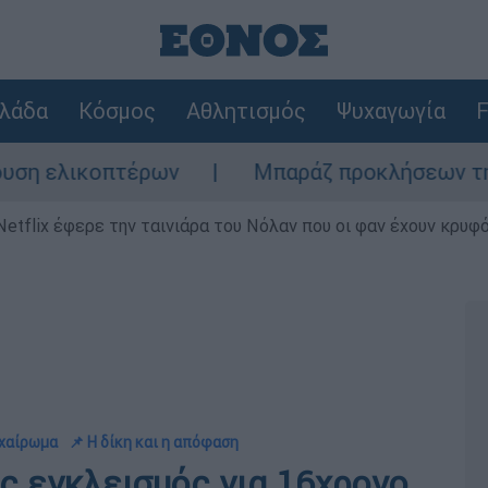
λάδα
Κόσμος
Αθλητισμός
Ψυχαγωγία
F
κοπτέρων
Μπαράζ προκλήσεων της Άγκυρας
Netflix έφερε την ταινιάρα του Νόλαν που οι φαν έχουν κρυφό
αχαίρωμα
📌 Η δίκη και η απόφαση
ς εγκλεισμός για 16χρονο