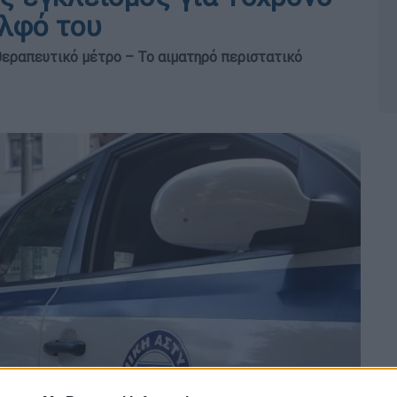
λφό του
εραπευτικό μέτρο – Το αιματηρό περιστατικό