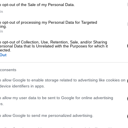
o opt-out of the Sale of my Personal Data.
 μαχαίρωμα
In
 διαμέρισμα της οικογένειας στη
Νεάπολη
to opt-out of processing my Personal Data for Targeted
ing.
ζούσαν με τη μητέρα και την 18χρονη
In
ο νεαροί βρίσκονταν μόνοι στο σπίτι, όταν
o opt-out of Collection, Use, Retention, Sale, and/or Sharing
ιμακώθηκε επικίνδυνα. Ο 16χρονος άρπαξε
ersonal Data that Is Unrelated with the Purposes for which it
lected.
φό του στον θώρακα και στο πόδι.
Out
consents
o allow Google to enable storage related to advertising like cookies on
evice identifiers in apps.
: Στα άκρα η κόντρα με το υπουργείο
ς απεργίας ως παράνομης
o allow my user data to be sent to Google for online advertising
s.
to allow Google to send me personalized advertising.
 Θεσσαλονίκης - Οι ημερομηνίες και τα