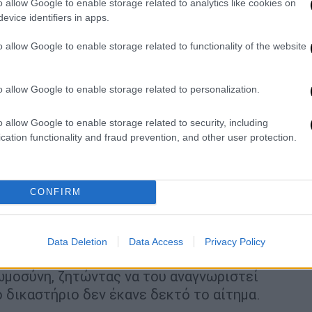
o allow Google to enable storage related to analytics like cookies on
evice identifiers in apps.
o allow Google to enable storage related to functionality of the website
ρίοδο υπηρετούσε τη στρατιωτική του
ο σε σοβαρή κατάσταση, ενώ ο δράστης
o allow Google to enable storage related to personalization.
τη σύλληψή του φέρεται να αντιστάθηκε, με
ορίες για απόπειρα ανθρωποκτονίας,
o allow Google to enable storage related to security, including
cation functionality and fraud prevention, and other user protection.
 αλλά και για
βία κατά υπαλλήλων
.
CONFIRM
ων των θυρών. Ο
16χρονος
εμφανίστηκε
πό τον αδελφό του. Σύμφωνα με
προηγηθεί φραστικό επεισόδιο που οδήγησε
Data Deletion
Data Access
Privacy Policy
ιση επιχείρησε να επικαλεστεί ψυχική νόσο
ωμοσύνη, ζητώντας να του αναγνωριστεί
 δικαστήριο δεν έκανε δεκτό το αίτημα.