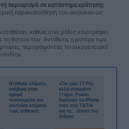
τή περιορισμό σε κατάστημα κράτησης
τρική παρακολούθηση του ανηλίκου ως
 καταθέσει, καθώς είχε μόλις επιστρέψει
τη θητεία του. Αντίθετα, η μητέρα των
ρτυρας, περιγράφοντας το οικογενειακό
εισοδίου.
Ντύθηκε «Χάρος»,
«Όχι γκέι 17 Pro,
ανέβηκε στην
αλλά σπασμένο
οροφή
11άρι»: Ρώσοι
νοσοκομείου και
διαλύουν τα iPhone
κοιτούσε επίμονα
τους στο TikTok
τους ασθενείς
για να... γίνουν πιο
άνδρες