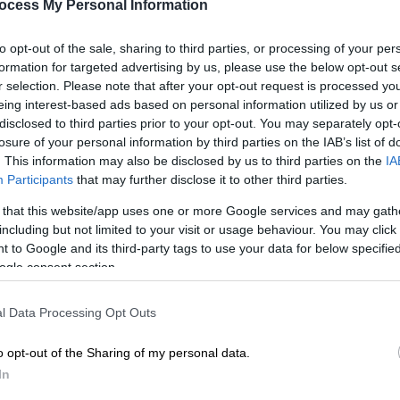
ocess My Personal Information
to opt-out of the sale, sharing to third parties, or processing of your per
formation for targeted advertising by us, please use the below opt-out s
r selection. Please note that after your opt-out request is processed y
eing interest-based ads based on personal information utilized by us or
disclosed to third parties prior to your opt-out. You may separately opt-
losure of your personal information by third parties on the IAB’s list of
. This information may also be disclosed by us to third parties on the
IA
Participants
that may further disclose it to other third parties.
 that this website/app uses one or more Google services and may gath
 το ΕΘΝΟΣ στη Google
including but not limited to your visit or usage behaviour. You may click 
 to Google and its third-party tags to use your data for below specifi
ogle consent section.
στημα κράτησης νέων αποφάσισε το
αλονίκης
για τον 16χρονο που τον
l Data Processing Opt Outs
 αναδιπλούμενη φαλτσέτα στον 23χρονο
αρά. Παράλληλα, του επιβλήθηκε
o opt-out of the Sharing of my personal data.
ή παρακολούθηση από παιδοψυχίατρο έως
In