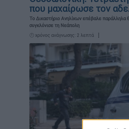
που μαχαίρωσε τον αδε
Το Δικαστήριο Ανηλίκων επέβαλε παράλληλα θ
συγκλόνισε τη Νεάπολη
🕛 χρόνος ανάγνωσης: 2 λεπτά ┋