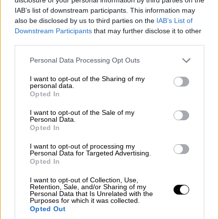
έμεινε έγκλειστη για 42 χρόνια η
IAB’s list of downstream participants. This information may
also be disclosed by us to third parties on the
IAB’s List of
γυναίκα - Είχαν γίνει καταγγελίες
Downstream Participants
that may further disclose it to other
Πολλά τα αναπάντητα ερωτήματα για το
third parties.
σύγχρονο Κωσταλέξι στη Λάρισα - «Mε
Please note that this website/app uses one or more Google
Personal Data Processing Opt Outs
έβριζε και με εκβίαζε η μάνα για να μην
services and may gather and store information including but
μιλήσω», λέει συγγενής που έμενε στο ίδιο
not limited to your visit or usage behaviour. You may click to
I want to opt-out of the Sharing of my
personal data.
κτίριο
grant or deny consent to Google and its third-party tags to
Opted In
use your data for below specified purposes in below Google
consent section.
I want to opt-out of the Sale of my
Personal Data.
Opted In
I want to opt-out of processing my
Personal Data for Targeted Advertising.
Opted In
I want to opt-out of Collection, Use,
Retention, Sale, and/or Sharing of my
Personal Data that Is Unrelated with the
Purposes for which it was collected.
Opted Out