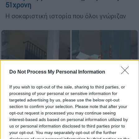
51χρονη
Η σοκαριστική ιστορία που όλοι γνώριζαν
Do Not Process My Personal Information
If you wish to opt-out of the sale, sharing to third parties, or
processing of your personal or sensitive information for
targeted advertising by us, please use the below opt-out
section to confirm your selection. Please note that after your
opt-out request is processed you may continue seeing
interest-based ads based on personal information utilized by
us or personal information disclosed to third parties prior to
Ελλάδα
|
21.06.2022 14:41
your opt-out. You may separately opt-out of the further
Λάρισα: Με φυλακή μοιάζει το σπίτι που
disclosure of your personal information by third parties on the