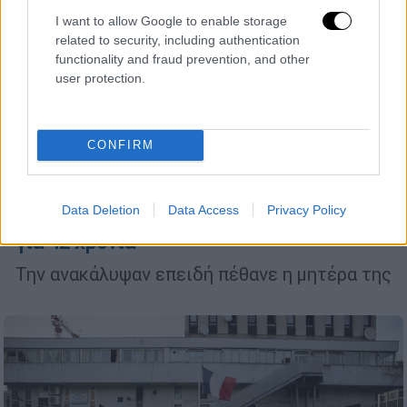
I want to allow Google to enable storage
related to security, including authentication
functionality and fraud prevention, and other
user protection.
CONFIRM
Ελλάδα
|
21.06.2022 09:34
Σύγχρονο Κωσταλέξι στη Λάρισα:
Data Deletion
Data Access
Privacy Policy
51χρονη ήταν κλεισμένη σε διαμέρισμα
για 42 χρόνια
Την ανακάλυψαν επειδή πέθανε η μητέρα της