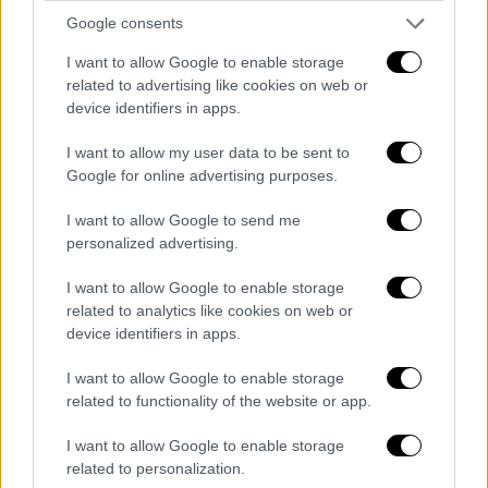
Google consents
I want to allow Google to enable storage
related to advertising like cookies on web or
device identifiers in apps.
Ελλάδα
|
21.06.2022 13:20
Τα αναπάντητα ερωτήματα γύρω από
I want to allow my user data to be sent to
τον εγκλεισμό - Τι σημειώνουν οι Αρχές
Google for online advertising purposes.
στο ethnos.gr
I want to allow Google to send me
Δεν είχε εμφανή σημάδια κακοποίησης, ενώ
personalized advertising.
αναμένεται ψυχιατρική εξέταση - Σε εξέλιξη
«κοινωνική έρευνα»
I want to allow Google to enable storage
related to analytics like cookies on web or
device identifiers in apps.
I want to allow Google to enable storage
related to functionality of the website or app.
I want to allow Google to enable storage
related to personalization.