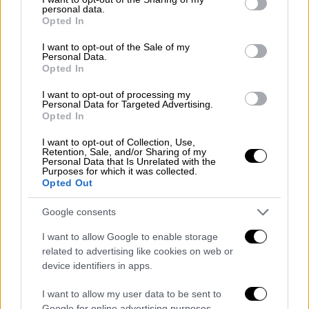
personal data.
νομοσχέδιο
εξυπηρετεί τις ανάγκες των
grant or deny consent to Google and its third-party tags to
Opted In
use your data for below specified purposes in below Google
επιχειρήσεων
, αφού χρησιμοποιούν τους
consent section.
εργαζόμενους κατά τις ανάγκες τους και
I want to opt-out of the Sale of my
Personal Data.
μάλιστα με το λιγότερο δυνατό οικονομικό
Opted In
κόστος.
I want to opt-out of processing my
Personal Data for Targeted Advertising.
Την ίδια στιγμή, όπως λέει ο κ. Στεργίου, το
Opted In
εργασιακό νομοσχέδιο
αποτελεί και
I want to opt-out of Collection, Use,
τροχοπέδη για νέες προσλήψεις
, τις οποίες
Retention, Sale, and/or Sharing of my
Personal Data that Is Unrelated with the
θα ήταν αναγκασμένες να κάνουν οι
Purposes for which it was collected.
Opted Out
επιχειρήσεις, που έχουν ανάγκη επιπλέον
προσωπικό και όχι να ζητήσουν από τους
Google consents
υφιστάμενους εργαζόμενους να
I want to allow Google to enable storage
διακυμανθούν οι ώρες εργασίας τους και να
related to advertising like cookies on web or
φτάσουν κάποιες μέρες στο 13ωρο.
device identifiers in apps.
«Η εργασιακή σχέση είναι
I want to allow my user data to be sent to
εξουσιαστική»
Google for online advertising purposes.