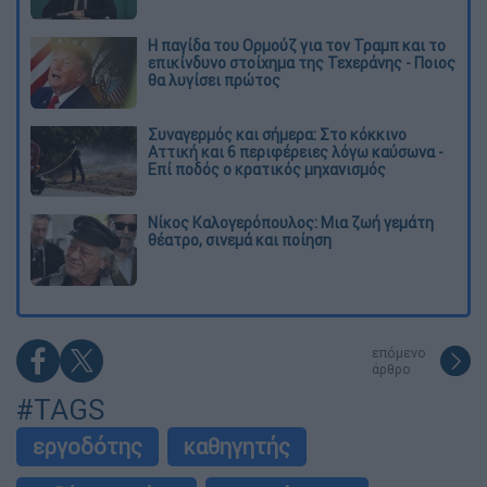
Η παγίδα του Ορμούζ για τον Τραμπ και το
επικίνδυνο στοίχημα της Τεχεράνης - Ποιος
θα λυγίσει πρώτος
Συναγερμός και σήμερα: Στο κόκκινο
Αττική και 6 περιφέρειες λόγω καύσωνα -
Επί ποδός ο κρατικός μηχανισμός
Νίκος Καλογερόπουλος: Μια ζωή γεμάτη
θέατρο, σινεμά και ποίηση
επόμενο
άρθρο
#TAGS
εργοδότης
καθηγητής