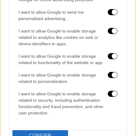
Κατά τον ομότιμο καθηγητή του ΑΠΘ,
ο
I want to allow Google to send me
personalized advertising.
δεύτερος μύθος
είναι ότι, με βάση το
νομοσχέδιο,
οι επιχειρήσεις θα πρέπει να
I want to allow Google to enable storage
ζητούν τη συναίνεση του εργαζομένου
,
related to analytics like cookies on web or
προκειμένου να δουλέψει 13 ώρες.
device identifiers in apps.
«Η σχέση εργασίας είναι μία εξουσιαστική
I want to allow Google to enable storage
related to functionality of the website or app.
σχέση. Το
νομοσχέδιο
μπορεί να λέει ότι
απαιτείται η συναίνεση του εργαζόμενου για
I want to allow Google to enable storage
να διακυμανθεί το ωράριο εργασίας του,
related to personalization.
ωστόσο,
αν αρνηθεί, μπορεί να απολυθεί
με
I want to allow Google to enable storage
μία άλλη αφορμή. Αν πάει στα δικαστήρια,
related to security, including authentication
μέχρι να δικαιωθεί, θα έχει περάσει πολύς
functionality and fraud prevention, and other
καιρός και πιθανότατα θα έχει βρει μία άλλη
user protection.
δουλειά. Επίσης,
υποπτεύομαι ότι το
ενδεχόμενο ευέλικτο ωράριο θα το
συνάψουν στη σύμβαση εργασίας με τον
CONFIRM