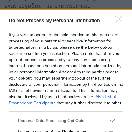
έναν εργοδότη με εκείνους που
απασχολούνται σε περισσότερους
εργοδότες.
Do Not Process My Personal Information
«Είναι μεγάλο ψέμα ότι το συγκεκριμένο
If you wish to opt-out of the sale, sharing to third parties, or
νομοσχέδιο εξυπηρετεί τους εργαζόμενους.
processing of your personal or sensitive information for
targeted advertising by us, please use the below opt-out
Στην ουσία εξισώνει ανόμοιες καταστάσεις.
section to confirm your selection. Please note that after your
Ούτως ή άλλως η πολυαπασχόληση δεν
opt-out request is processed you may continue seeing
αποτελεί υγιές φαινόμενο. Οι εργαζόμενοι
interest-based ads based on personal information utilized by
αναγκάζονται να απασχοληθούν σε πολλούς
us or personal information disclosed to third parties prior to
your opt-out. You may separately opt-out of the further
εργοδότες, για να μπορέσουν να επιβιώνουν.
disclosure of your personal information by third parties on the
Όσοι αναγκάζονται να εργαστούν σε πολλούς
IAB’s list of downstream participants. This information may
εργοδότες, ζορίζονται πάρα πολύ και
δεν
also be disclosed by us to third parties on the
IAB’s List of
μπορεί να αποτελέσει επιχείρημα το ότι
Downstream Participants
that may further disclose it to other
πρέπει να διαλύσουμε και τους άλλους
», λέει
third parties.
στο
ethnos.gr
ο κ. Στεργίου.
Please note that this website/app uses one or more Google
Personal Data Processing Opt Outs
services and may gather and store information including but
Κατά τον ίδιο, ουσιαστικά το συγκεκριμένο
not limited to your visit or usage behaviour. You may click to
I want to opt-out of the Sharing of my