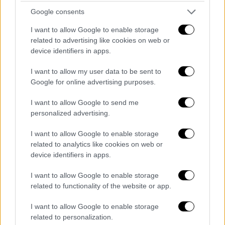
Η άφιξη των ακτιβιστών της ειρηνικής
αποστολής για ανθρωπιστική βοήθεια στη
Google consents
Λωρίδα της Γάζα, απαντήθηκε με μαζική
I want to allow Google to enable storage
παρουσία αλληλέγγυων στο αεροδρόμιο
related to advertising like cookies on web or
device identifiers in apps.
I want to allow my user data to be sent to
Google for online advertising purposes.
I want to allow Google to send me
personalized advertising.
I want to allow Google to enable storage
related to analytics like cookies on web or
device identifiers in apps.
I want to allow Google to enable storage
related to functionality of the website or app.
I want to allow Google to enable storage
related to personalization.
Πολιτική
|
06.10.2025 22:17