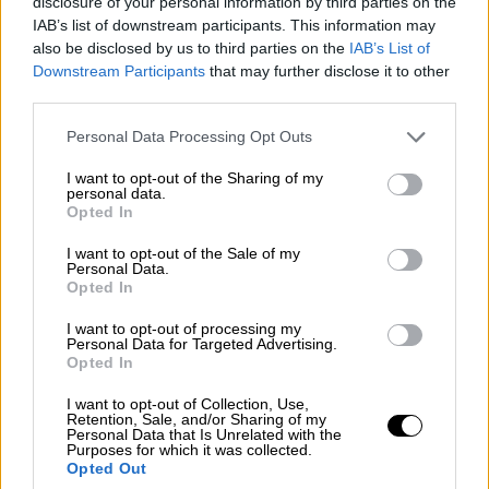
disclosure of your personal information by third parties on the
IAB’s list of downstream participants. This information may
also be disclosed by us to third parties on the
IAB’s List of
Downstream Participants
that may further disclose it to other
third parties.
Please note that this website/app uses one or more Google
Personal Data Processing Opt Outs
services and may gather and store information including but
not limited to your visit or usage behaviour. You may click to
I want to opt-out of the Sharing of my
personal data.
grant or deny consent to Google and its third-party tags to
Opted In
use your data for below specified purposes in below Google
consent section.
I want to opt-out of the Sale of my
Personal Data.
Opted In
I want to opt-out of processing my
Ελλάδα
|
06.10.2025 22:28
Personal Data for Targeted Advertising.
Opted In
Global Sumud Flotilla: «Μας
ταλαιπώρησαν, χωρίς φαΐ, χωρίς νερό,
I want to opt-out of Collection, Use,
Retention, Sale, and/or Sharing of my
βρωμιά», καταγγέλλουν οι ακτιβιστές
Personal Data that Is Unrelated with the
για το Ισραήλ
Purposes for which it was collected.
Opted Out