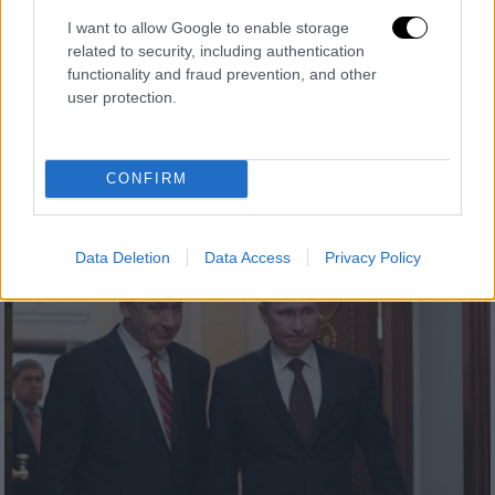
Σκληρή κριτική Αλαβάνου στον Τσίπρα:
I want to allow Google to enable storage
Πρέπει να γονατίσει σε δεσπότη και να
related to security, including authentication
functionality and fraud prevention, and other
ζητήσει συγγνώμη
user protection.
Πώς σχολίασε στο OPEN την παραίτηση του
Αλέξη Τσίπρα από τη βουλευτική έδρα ο
πρώην πρόεδρος του ΣΥΡΙΖΑ Αλέκος
CONFIRM
Αλαβάνος
Data Deletion
Data Access
Privacy Policy