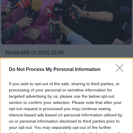
Ελλάδα
|
06.10.2025 22:40
Πάνος Ρούτσι: Θα συνεχίσει την απεργία
πείνας - «Δεν έχουμε επίσημη
Do Not Process My Personal Information
ενημέρωση, πάμε μέχρι τέλους» λέει η
Κωνσταντοπούλου
If you wish to opt-out of the sale, sharing to third parties, or
processing of your personal or sensitive information for
«Εκείνοι που προσπάθησαν να κλείσουν την
targeted advertising by us, please use the below opt-out
υπόθεση, τώρα υπαναχωρούν», ανέφερε η
section to confirm your selection. Please note that after your
συνήγορός του και πρόεδρος της Πλεύσης
opt-out request is processed you may continue seeing
Ελευθερίας
interest-based ads based on personal information utilized by
us or personal information disclosed to third parties prior to
your opt-out. You may separately opt-out of the further